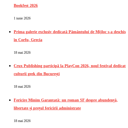
Bookfest 2026
1 iunie 2026
Prima galerie exclusiv dedicată Pământului de Mijloc s-a deschis
în Corfu, Grecia
18 mai 2026
Crux Publishing participă la PlayCon 2026, noul festival dedicat
culturii geek din București
18 mai 2026
Fericire Minim Garantată: un roman SF despre abundență,
libertate și prețul fericirii administrate
18 mai 2026