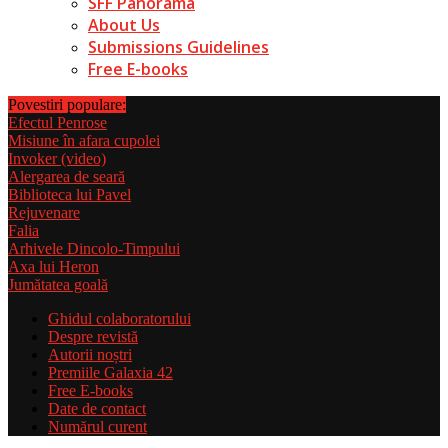
SFF Panorama
About Us
Submissions Guidelines
Free E-books
Povestiri populare:
Efectul Penrose
Misiune în afara cupolei
Invoker (video)
Alergarea de seară
Biblioteca lui Pavel
Rejuvenare
Falia
Arhivele Dincolo-Timpului
Axa lui Heron
Jumătatea goală
Ghidul colaboratorului
Despre revistă
Autorii noștri
Premiile Galaxia 42
Free E-books
Date de contact
Numărul curent