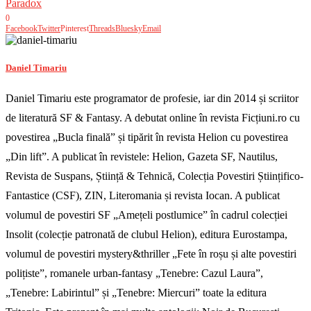
Paradox
0
Facebook
Twitter
Pinterest
Threads
Bluesky
Email
Daniel Timariu
Daniel Timariu este programator de profesie, iar din 2014 și scriitor
de literatură SF & Fantasy. A debutat online în revista Ficțiuni.ro cu
povestirea „Bucla finală” și tipărit în revista Helion cu povestirea
„Din lift”. A publicat în revistele: Helion, Gazeta SF, Nautilus,
Revista de Suspans, Știință & Tehnică, Colecția Povestiri Științifico-
Fantastice (CSF), ZIN, Literomania și revista Iocan. A publicat
volumul de povestiri SF „Amețeli postlumice” în cadrul colecției
Insolit (colecție patronată de clubul Helion), editura Eurostampa,
volumul de povestiri mystery&thriller „Fete în roșu și alte povestiri
polițiste”, romanele urban-fantasy „Tenebre: Cazul Laura”,
„Tenebre: Labirintul” și „Tenebre: Miercuri” toate la editura