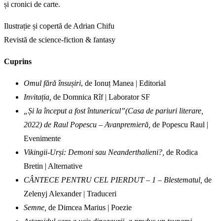
și cronici de carte.
Ilustrație și copertă de Adrian Chifu
Revistă de science-fiction & fantasy
Cuprins
Omul fără însușiri
, de Ionuț Manea | Editorial
Invitația,
de Domnica Rîf | Laborator SF
„Și la început a fost întunericul”(Casa de pariuri literare,
2022) de Raul Popescu – Avanpremieră,
de Popescu Raul |
Evenimente
Vikingii-Urși: Demoni sau Neanderthalieni?,
de Rodica
Bretin | Alternative
CÂNTECE PENTRU CEL PIERDUT – 1 – Blestematul,
de
Zelenyj Alexander | Traduceri
Semne,
de Dimcea Marius | Poezie