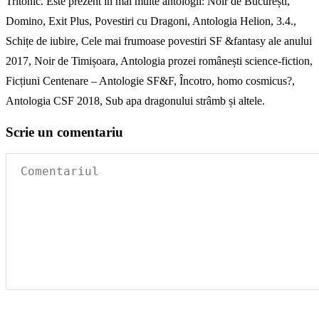
Tritonic. Este prezent în mai multe antologii: Noir de București,
Domino, Exit Plus, Povestiri cu Dragoni, Antologia Helion, 3.4.,
Schițe de iubire, Cele mai frumoase povestiri SF &fantasy ale anului
2017, Noir de Timișoara, Antologia prozei românești science-fiction,
Ficțiuni Centenare – Antologie SF&F, Încotro, homo cosmicus?,
Antologia CSF 2018, Sub apa dragonului strâmb și altele.
Scrie un comentariu