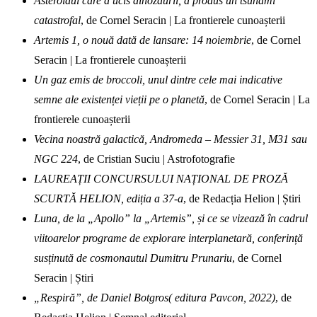
Asteroidul care a ucis dinozaurii, a produs un tsunami
catastrofal
, de Cornel Seracin | La frontierele cunoașterii
Artemis 1, o nouă dată de lansare: 14 noiembrie
, de Cornel
Seracin | La frontierele cunoașterii
Un gaz emis de broccoli, unul dintre cele mai indicative
semne ale existenței vieții pe o planetă
, de Cornel Seracin | La
frontierele cunoașterii
Vecina noastră galactică, Andromeda – Messier 31, M31 sau
NGC 224
, de Cristian Suciu | Astrofotografie
LAUREAȚII CONCURSULUI NAȚIONAL DE PROZĂ
SCURTĂ HELION, ediția a 37-a
, de Redacția Helion | Știri
Luna, de la „Apollo” la „Artemis”, și ce se vizează în cadrul
viitoarelor programe de explorare interplanetară, conferință
susținută de cosmonautul Dumitru Prunariu
, de Cornel
Seracin | Știri
„Respiră”, de Daniel Botgros( editura Pavcon, 2022)
, de