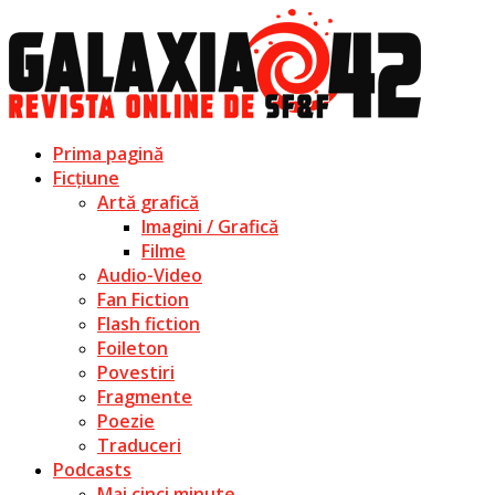
Prima pagină
Ficțiune
Artă grafică
Imagini / Grafică
Filme
Audio-Video
Fan Fiction
Flash fiction
Foileton
Povestiri
Fragmente
Poezie
Traduceri
Podcasts
Mai cinci minute