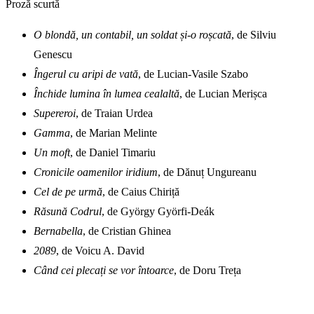
Proză scurtă
O blondă, un contabil, un soldat și-o roșcată
, de Silviu
Genescu
Îngerul cu aripi de vată
, de Lucian-Vasile Szabo
Închide lumina în lumea cealaltă
, de Lucian Merișca
Supereroi
, de Traian Urdea
Gamma
, de Marian Melinte
Un moft
, de Daniel Timariu
Cronicile oamenilor iridium
, de Dănuț Ungureanu
Cel de pe urmă
, de Caius Chiriță
Răsună Codrul
, de György Györfi-Deák
Bernabella
, de Cristian Ghinea
2089
, de Voicu A. David
Când cei plecați se vor întoarce
, de Doru Treța