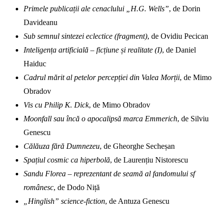
Primele publicații ale cenaclului „H.G. Wells”
, de Dorin
Davideanu
Sub semnul sintezei eclectice (fragment)
, de Ovidiu Pecican
Inteligența artificială – ficțiune și realitate (I)
, de Daniel
Haiduc
Cadrul mărit al petelor percepției din Valea Morții
, de Mimo
Obradov
Vis cu Philip K. Dick
, de Mimo Obradov
Moonfall sau încă o apocalipsă marca Emmerich
, de Silviu
Genescu
Călăuza fără Dumnezeu
, de Gheorghe Secheșan
Spațiul cosmic ca hiperbolă
, de Laurențiu Nistorescu
Sandu Florea – reprezentant de seamă al fandomului sf
românesc
, de Dodo Niță
„Hinglish” science-fiction
, de Antuza Genescu