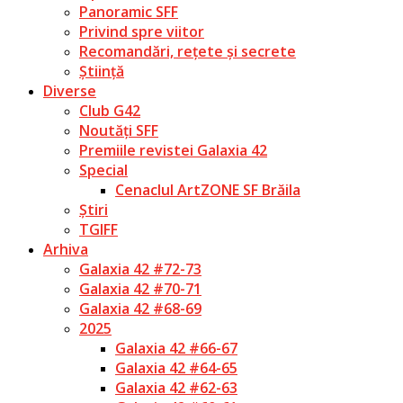
Panoramic SFF
Privind spre viitor
Recomandări, rețete și secrete
Știință
Diverse
Club G42
Noutăți SFF
Premiile revistei Galaxia 42
Special
Cenaclul ArtZONE SF Brăila
Știri
TGIFF
Arhiva
Galaxia 42 #72-73
Galaxia 42 #70-71
Galaxia 42 #68-69
2025
Galaxia 42 #66-67
Galaxia 42 #64-65
Galaxia 42 #62-63