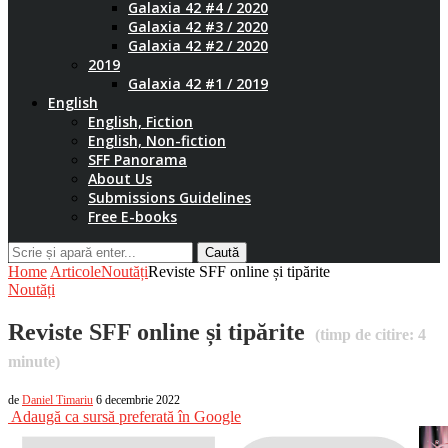
Galaxia 42 #4 / 2020
Galaxia 42 #3 / 2020
Galaxia 42 #2 / 2020
2019
Galaxia 42 #1 / 2019
English
English, Fiction
English, Non-fiction
SFF Panorama
About Us
Submissions Guidelines
Free E-books
Caută
Home
Articole
Noutăți
Reviste SFF online și tipărite
Noutăți
Reviste SFF online și tipărite
(timp de citire:
4
minute)
de
Daniel Timariu
6 decembrie 2022
Adaugă ca sursă preferată în Google