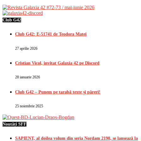
Club G42
Club G42: E-51741 de Teodora Matei
27 aprilie 2026
Cristian Vicol, invitat Galaxia 42 pe Discord
28 ianuarie 2026
Club G42 – Punem pe tarabă texte și păreri!
25 noiembrie 2025
Noutăți SFF
SAPIENT, al doilea volum din seria Nordam 2190, se lansează la