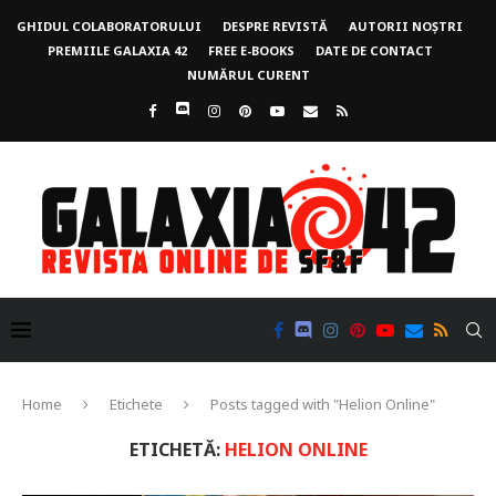
GHIDUL COLABORATORULUI
DESPRE REVISTĂ
AUTORII NOȘTRI
PREMIILE GALAXIA 42
FREE E-BOOKS
DATE DE CONTACT
NUMĂRUL CURENT
Home
Etichete
Posts tagged with "Helion Online"
ETICHETĂ:
HELION ONLINE