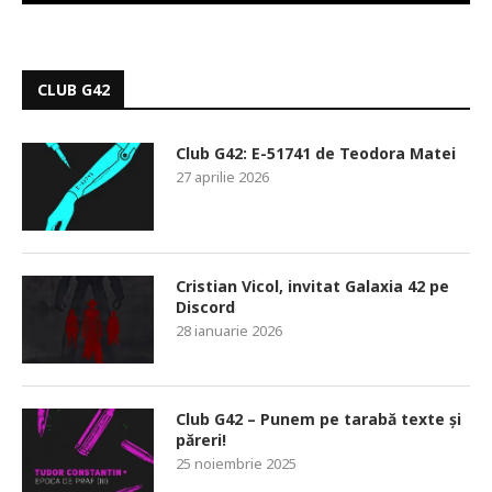
CLUB G42
Club G42: E-51741 de Teodora Matei
27 aprilie 2026
Cristian Vicol, invitat Galaxia 42 pe
Discord
28 ianuarie 2026
Club G42 – Punem pe tarabă texte și
păreri!
25 noiembrie 2025