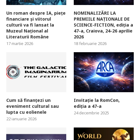
Un roman despre IA, piețe
NOMINALIZĂRI LA
financiare și viitorul
PREMIILE NAȚIONALE DE
culturii va fi lansat la
SCIENCE-FICTION, ediția a
Muzeul Național al
47-a, Craiova, 24-26 aprilie
Literaturii Române
2026
17 martie 2026
18 februarie 2026
Cum să finanțezi un
Invitație la RomCon,
eveniment cultural sau
ediția a 47-a
lupta cu eolienele
24 decembrie 2025
22 ianuarie 2026