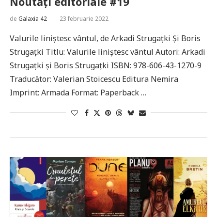
Noutăți editoriale #19
de
Galaxia 42
23 februarie 2022
Valurile liniștesc vântul, de Arkadi Strugațki Și Boris
Strugațki Titlu: Valurile liniștesc vântul Autori: Arkadi
Strugațki și Boris Strugațki ISBN: 978-606-43-1270-9
Traducător: Valerian Stoicescu Editura Nemira
Imprint: Armada Format: Paperback …