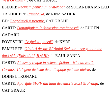
West Germany”
,
de CAT GRAUR
ESEURI:
Recviem pentru un braț-robot
, de SULANDRA MNEAD
TRADUCERI:
Pannocika
, de NINA SADUR
BD:
Geopolitică și ucronie
, CAT GRAUR
CARTE:
Donquijotism în fantastica românească
, de EUGEN
CADARU
POVESTIRI:
Ce faci voi, pisoi?
, de KYRE
PAMFLETE:
Gînduri despre Războiul Stelelor – see you on the
dark side (Episodul I, II și III)
, de RAUL SANPA
CARTE:
Ateism și religie în science fiction – Nici un zeu în
Cosmos: Culegere de texte de anticipație pe teme ateiste
, de
DOINEL TRONARU
CARTE:
Aparițiile SFFF din luna decembrie 2021 în Franța
, de
CAT GRAUR