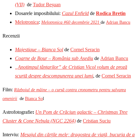
(VII)
de
Tudor Beșuan
Dosarele imposibilului:
Cazul Enfield
de
Rodica Bretin
Melotronica
:
Melotronica #60 decembrie 2021
de
Adrian Bancu
Recenzii
Majestique – Bianca Sol
de
Cornel Seracin
Coarne de Bour – România sub Asediu
de
Adrian Bancu
„Anotimpul țânțarilor” de Cristian Vicol volum de proză
scurtă despre descompunerea unei lumi
, de
Cornel Seracin
Film:
Războiul de mâine – o cursă contra cronometru pentru salvarea
omenirii
de
Bianca So
l
Astrofotografie
:
Un Pom de Crăciun galactic – Christmas Tree
Cluster & Cone Nebula (NGC 2264)
de
Cristian Suciu
Interviu:
Mesajul din cărțile mele; dragostea de viață, bucuria de a