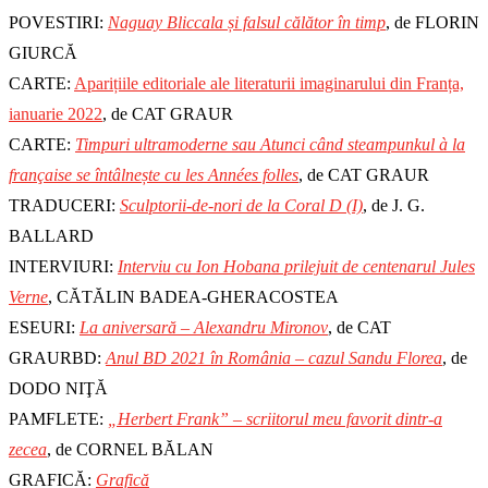
POVESTIRI:
Naguay Bliccala și falsul călător în timp
, de FLORIN
GIURCĂ
CARTE:
Aparițiile editoriale ale literaturii imaginarului din Franța,
ianuarie 2022
, de CAT GRAUR
CARTE:
Timpuri ultramoderne
sau
Atunci când steampunkul à la
française se întâlnește cu les Années folles
, de CAT GRAUR
TRADUCERI:
Sculptorii-de-nori de la Coral D (I)
, de J. G.
BALLARD
INTERVIURI:
Interviu cu Ion Hobana prilejuit de centenarul Jules
Verne
, CĂTĂLIN BADEA-GHERACOSTEA
ESEURI:
La aniversară – Alexandru Mironov
, de CAT
GRAURBD:
Anul BD 2021 în România – cazul Sandu Florea
, de
DODO NIŢĂ
PAMFLETE:
„Herbert Frank” – scriitorul meu favorit dintr-a
zecea
, de CORNEL BĂLAN
GRAFICĂ:
Grafică