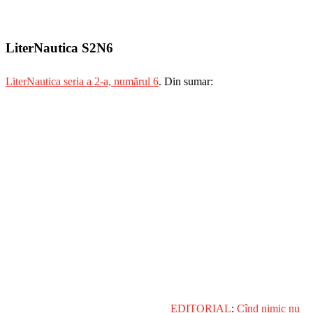
LiterNautica S2N6
LiterNautica seria a 2-a, numărul 6
. Din sumar:
EDITORIAL
:
Cînd nimic nu