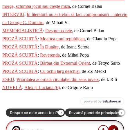
merge, schimbă jocul sau crește miza
, de Cornel Balan
INTERVIU
:
În literatură nu ar trebui să faci compromisuri – interviu
cu George C. Dumitru
, de Mihail V.
MEMORIALISTICĂ
:
Despre secrete
, de Cornel Balan
PROZĂ SCURTĂ
:
Moartea unui republican
, de Claudiu Popa
PROZĂ SCURTĂ
:
În Dunăre
, de Ioana Serota
PROZĂ SCURTĂ
:
Reverenda
, de Mihai Popa
PROZĂ SCURTĂ
:
Bărbat din Extremul Orient
, de Tettyo Saito
PROZĂ SCURTĂ
:
Cu ochii larg deschiși
, de ZZ Meckl
ESEU
:
Prioritatea acordată circulației din sens invers
, de I. Riti
NUVELĂ
:
Alex și Luciana (6)
, de Grigore Radu