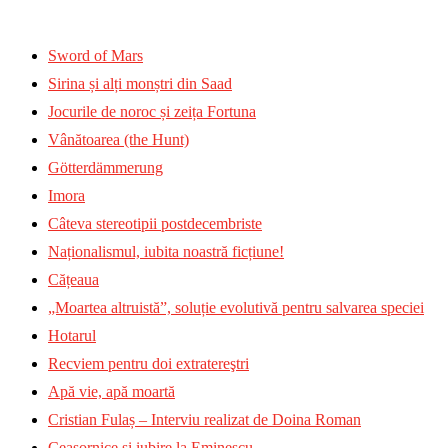
Sword of Mars
Sirina și alți monștri din Saad
Jocurile de noroc și zeița Fortuna
Vânătoarea (the Hunt)
Götterdämmerung
Imora
Câteva stereotipii postdecembriste
Naționalismul, iubita noastră ficțiune!
Cățeaua
„Moartea altruistă”, soluție evolutivă pentru salvarea speciei
Hotarul
Recviem pentru doi extratereştri
Apă vie, apă moartă
Cristian Fulaș – Interviu realizat de Doina Roman
Ceasornice și iubire la Eminescu