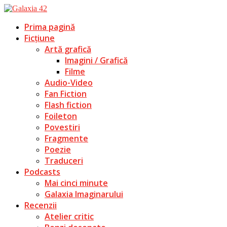
Prima pagină
Ficțiune
Artă grafică
Imagini / Grafică
Filme
Audio-Video
Fan Fiction
Flash fiction
Foileton
Povestiri
Fragmente
Poezie
Traduceri
Podcasts
Mai cinci minute
Galaxia Imaginarului
Recenzii
Atelier critic