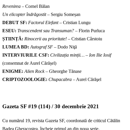
Revenirea
– Cornel Bălan
Un elicopter îndrăgostit
– Sergiu Someșan
DEBUT SF:
Factorul Elefant
– Cristian Lungu
ESEU:
Transcendent sau Transuman?
– Florin Purluca
ȘTIINȚĂ:
Rinocerii au prioritate!
– Cristian Cârstoiu
LUMEA BD:
Autograf SF
– Dodo Niţă
INTERVIURILE CSF:
Civilizația minții… – Ion Ilie Iosif
(consemnat de Aurel Cărășel)
ENIGME:
Alien Rock
– Gheorghe Tănase
CRIPTOZOOLOGIE:
Chupacabra
– Aurel Cărăşel
Gazeta SF #19 (114) / 30 decembrie 2021
Cu numărul 19, revista Gazeta SF, coordonată de criticul Cătălin
Badea Gheracostea, încheie primul an din noua serie.