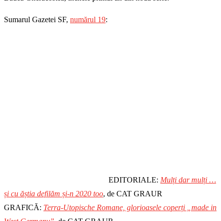
Sumarul Gazetei SF,
numărul 19
:
EDITORIALE:
Mulți dar mulți …
și cu ăștia defilăm și-n 2020 too
, de CAT GRAUR
GRAFICĂ:
Terra-Utopische Romane, glorioasele coperți „made in