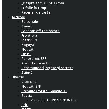
„Despre zei”, cu GP Ermin
O falie în timp
Recenzii de carte
Articole
Editoriale
Eseuri
Fandom off the record
Frontiera
Interviuri
Kaguya
Noutăți
Opinii
Panoramic SFF
Privind spre viitor
Recomandări, rețete și secrete
Știință
Diverse
Club G42
Noutăți SFF
Premiile revistei Galaxia 42
Special
Cenaclul ArtZONE SF Brăila
Știri