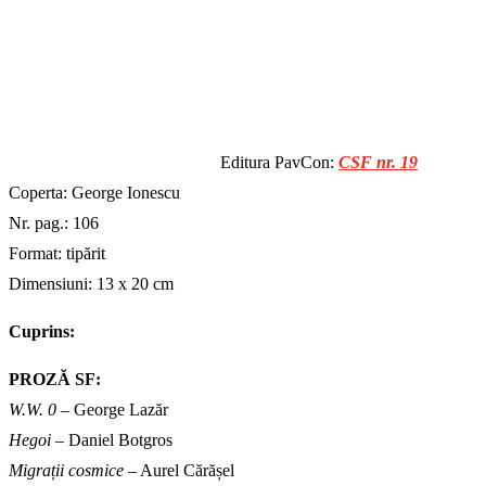
Editura PavCon:
CSF nr. 19
Coperta: George Ionescu
Nr. pag.: 106
Format: tipărit
Dimensiuni: 13 x 20 cm
Cuprins:
PROZĂ SF:
W.W. 0
– George Lazăr
Hegoi
– Daniel Botgros
Migrații cosmice
– Aurel Cărășel