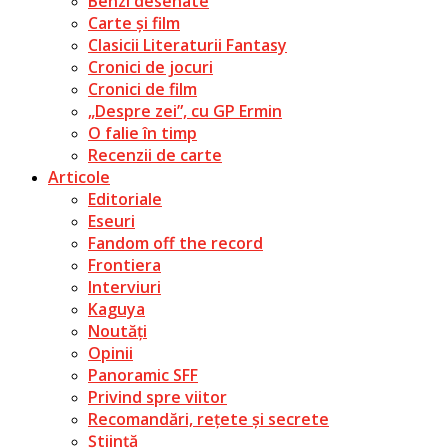
Benzi desenate
Carte și film
Clasicii Literaturii Fantasy
Cronici de jocuri
Cronici de film
„Despre zei”, cu GP Ermin
O falie în timp
Recenzii de carte
Articole
Editoriale
Eseuri
Fandom off the record
Frontiera
Interviuri
Kaguya
Noutăți
Opinii
Panoramic SFF
Privind spre viitor
Recomandări, rețete și secrete
Știință