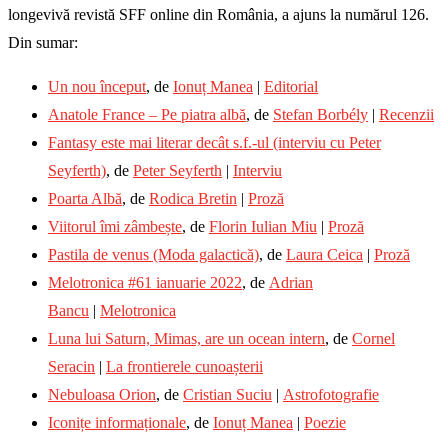
longevivă revistă SFF online din România, a ajuns la numărul 126.
Din sumar:
Un nou început
, de
Ionuț Manea
|
Editorial
Anatole France – Pe piatra albă
, de
Stefan Borbély
|
Recenzii
Fantasy este mai literar decât s.f.-ul (interviu cu Peter
Seyferth)
, de
Peter Seyferth
|
Interviu
Poarta Albă
, de
Rodica Bretin
|
Proză
Viitorul îmi zâmbește
, de
Florin Iulian Miu
|
Proză
Pastila de venus (Moda galactică)
, de
Laura Ceica
|
Proză
Melotronica #61 ianuarie 2022
, de
Adrian
Bancu
|
Melotronica
Luna lui Saturn, Mimas, are un ocean intern
, de
Cornel
Seracin
|
La frontierele cunoașterii
Nebuloasa Orion
, de
Cristian Suciu
|
Astrofotografie
Iconițe informaționale
, de
Ionuț Manea
|
Poezie