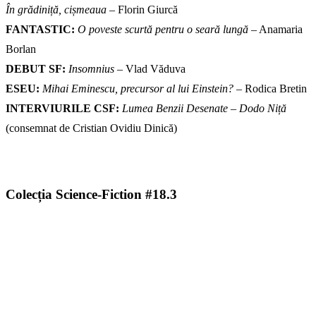
În grădiniță, cișmeaua
– Florin Giurcă
FANTASTIC:
O poveste scurtă pentru o seară lungă
– Anamaria
Borlan
DEBUT SF:
Insomnius
– Vlad Văduva
ESEU:
Mihai Eminescu, precursor al lui Einstein?
– Rodica Bretin
INTERVIURILE CSF:
Lumea Benzii Desenate – Dodo Niță
(consemnat de Cristian Ovidiu Dinică)
Colecția Science-Fiction #18.3