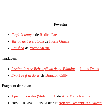
Povestiri
Fugă în noapte
de
Rodica Bretin
Turma de triceratopși
de
Florin Giurcă
Fântâna
de
Victor Martin
Traduceri:
Privind în sus/ Bebelușii vin de pe Pământ
de
Louis Evans
Exact ce ți-ai dorit
de
Brandon Crilly
Fragment de roman
Agenții haosului (Stelarium 3)
de
Ana-Maria Negrilă
Nova Thalassa – Pastila de SF:
Aforisme de Robert Heinlein