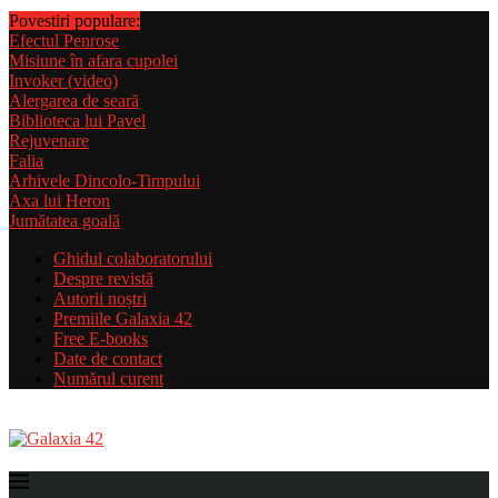
Povestiri populare:
Efectul Penrose
Misiune în afara cupolei
Invoker (video)
Alergarea de seară
Biblioteca lui Pavel
Rejuvenare
Falia
Arhivele Dincolo-Timpului
Axa lui Heron
Jumătatea goală
Ghidul colaboratorului
Despre revistă
Autorii noștri
Premiile Galaxia 42
Free E-books
Date de contact
Numărul curent