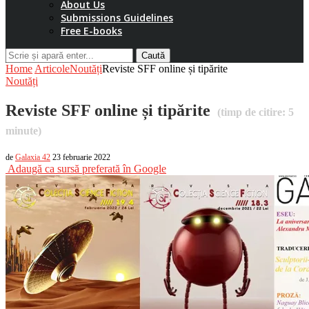
About Us
Submissions Guidelines
Free E-books
Caută
Home
Articole
Noutăți
Reviste SFF online și tipărite
Noutăți
Reviste SFF online și tipărite
(timp de citire:
5
minute)
de
Galaxia 42
23 februarie 2022
Adaugă ca sursă preferată în Google