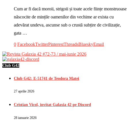
Cum ar fi dacă moroii, strigoii și toate acele ființe monstruoase
născocite de mințile oamenilor din vechime ar exista cu
adevărat undeva, ascunse sub o crustă subțire de civilizație,
gata …
0
Facebook
Twitter
Pinterest
Threads
Bluesky
Email
Club G42
Club G42: E-51741 de Teodora Matei
27 aprilie 2026
Cristian Vicol, invitat Galaxia 42 pe Discord
28 ianuarie 2026