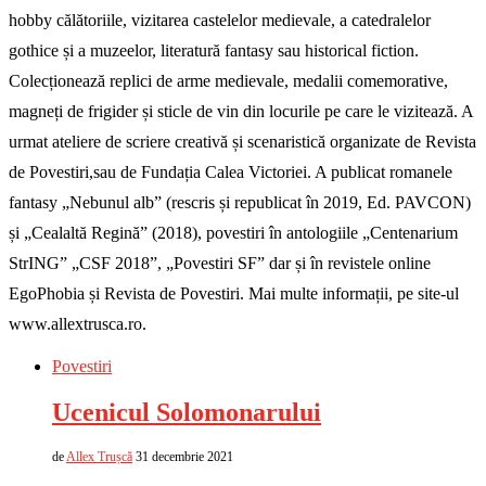
hobby călătoriile, vizitarea castelelor medievale, a catedralelor
gothice și a muzeelor, literatură fantasy sau historical fiction.
Colecționează replici de arme medievale, medalii comemorative,
magneți de frigider și sticle de vin din locurile pe care le vizitează. A
urmat ateliere de scriere creativă și scenaristică organizate de Revista
de Povestiri,sau de Fundația Calea Victoriei. A publicat romanele
fantasy „Nebunul alb” (rescris și republicat în 2019, Ed. PAVCON)
și „Cealaltă Regină” (2018), povestiri în antologiile „Centenarium
StrING” „CSF 2018”, „Povestiri SF” dar și în revistele online
EgoPhobia și Revista de Povestiri. Mai multe informații, pe site-ul
www.allextrusca.ro.
Povestiri
Ucenicul Solomonarului
de
Allex Trușcă
31 decembrie 2021