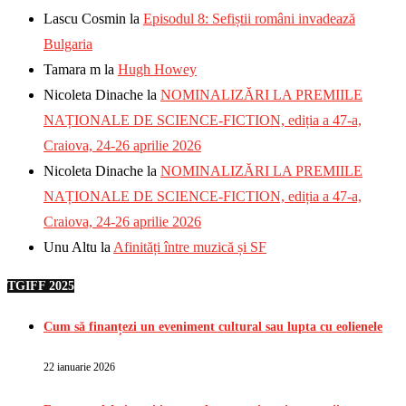
Lascu Cosmin
la
Episodul 8: Sefiștii români invadează
Bulgaria
Tamara m
la
Hugh Howey
Nicoleta Dinache
la
NOMINALIZĂRI LA PREMIILE
NAȚIONALE DE SCIENCE-FICTION, ediția a 47-a,
Craiova, 24-26 aprilie 2026
Nicoleta Dinache
la
NOMINALIZĂRI LA PREMIILE
NAȚIONALE DE SCIENCE-FICTION, ediția a 47-a,
Craiova, 24-26 aprilie 2026
Unu Altu
la
Afinități între muzică și SF
TGIFF 2025
Cum să finanțezi un eveniment cultural sau lupta cu eolienele
22 ianuarie 2026