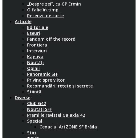
„Despre zei”, cu GP Ermin
O falie în timp
Recenzii de carte
Articole
Editoriale
Eseuri
Fandom off the record
Frontiera
Interviuri
Kaguya
Noutăți
Opinii
Panoramic SFF
Privind spre viitor
Recomandări, rețete și secrete
Știință
Diverse
Club G42
Noutăți SFF
Premiile revistei Galaxia 42
Special
Cenaclul ArtZONE SF Brăila
Știri