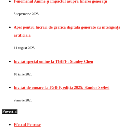
Fenomenul Anime și impactul asupra tinerei generații
5 septembrie 2025
Apel pentru lucrări de grafică digitală generate cu inteligența
artificială
11 august 2025
Invitat special online la TGIFF: Stanley Chen
10 iunie 2025
Invitat de onoare la TGIFF, ediția 2025: Sándor Szélesi
9 martie 2025
Povestiri
Efectul Penrose