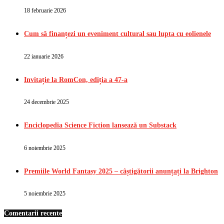
18 februarie 2026
Cum să finanțezi un eveniment cultural sau lupta cu eolienele
22 ianuarie 2026
Invitație la RomCon, ediția a 47-a
24 decembrie 2025
Enciclopedia Science Fiction lansează un Substack
6 noiembrie 2025
Premiile World Fantasy 2025 – câștigătorii anunțați la Brighton
5 noiembrie 2025
Comentarii recente