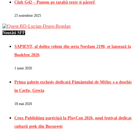
Club G42 – Punem pe tarabă texte și păreri!
25 noiembrie 2025
Noutăți SFF
SAPIENT, al doilea volum din seria Nordam 2190, se lansează la
Bookfest 2026
1 iunie 2026
Prima galerie exclusiv dedicată Pământului de Mijloc s-a deschis
în Corfu, Grecia
18 mai 2026
Crux Publishing participă la PlayCon 2026, noul festival dedicat
culturii geek din București