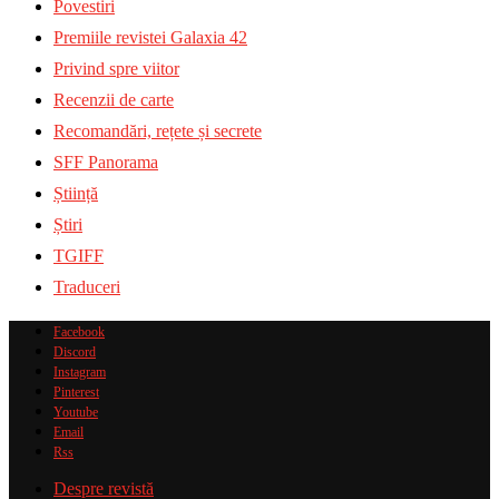
Povestiri
Premiile revistei Galaxia 42
Privind spre viitor
Recenzii de carte
Recomandări, rețete și secrete
SFF Panorama
Știință
Știri
TGIFF
Traduceri
Facebook
Discord
Instagram
Pinterest
Youtube
Email
Rss
Despre revistă