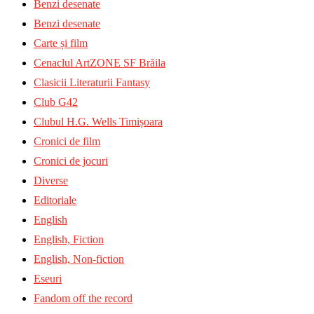
Benzi desenate
Benzi desenate
Carte și film
Cenaclul ArtZONE SF Brăila
Clasicii Literaturii Fantasy
Club G42
Clubul H.G. Wells Timișoara
Cronici de film
Cronici de jocuri
Diverse
Editoriale
English
English, Fiction
English, Non-fiction
Eseuri
Fandom off the record