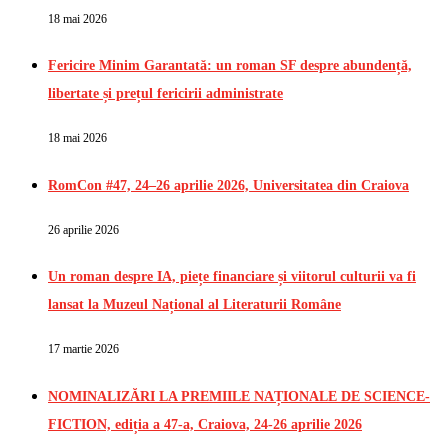
18 mai 2026
Fericire Minim Garantată: un roman SF despre abundență,
libertate și prețul fericirii administrate
18 mai 2026
RomCon #47, 24–26 aprilie 2026, Universitatea din Craiova
26 aprilie 2026
Un roman despre IA, piețe financiare și viitorul culturii va fi
lansat la Muzeul Național al Literaturii Române
17 martie 2026
NOMINALIZĂRI LA PREMIILE NAȚIONALE DE SCIENCE-
FICTION, ediția a 47-a, Craiova, 24-26 aprilie 2026