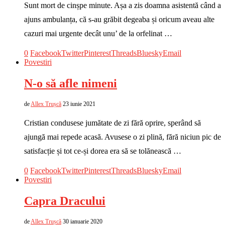
Sunt mort de cinșpe minute. Așa a zis doamna asistentă când a
ajuns ambulanța, că s-au grăbit degeaba și oricum aveau alte
cazuri mai urgente decât unu’ de la orfelinat …
0
Facebook
Twitter
Pinterest
Threads
Bluesky
Email
Povestiri
N-o să afle nimeni
de
Allex Trușcă
23 iunie 2021
Cristian condusese jumătate de zi fără oprire, sperând să
ajungă mai repede acasă. Avusese o zi plină, fără niciun pic de
satisfacție și tot ce-și dorea era să se tolănească …
0
Facebook
Twitter
Pinterest
Threads
Bluesky
Email
Povestiri
Capra Dracului
de
Allex Trușcă
30 ianuarie 2020