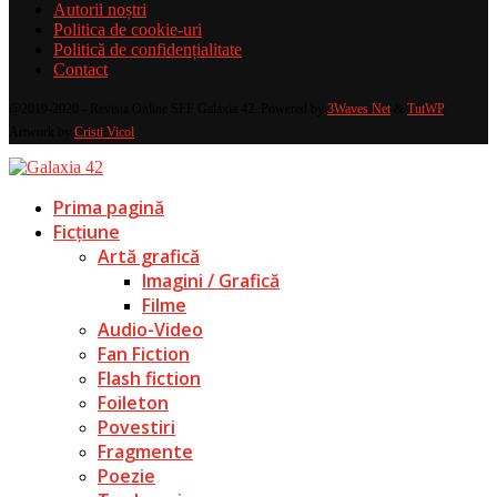
Autorii noștri
Politica de cookie-uri
Politică de confidențialitate
Contact
@2019-2020 - Revista Online SFF Galaxia 42. Powered by
3Waves Net
&
TutWP
.
Artwork by
Cristi Vicol
.
Prima pagină
Ficțiune
Artă grafică
Imagini / Grafică
Filme
Audio-Video
Fan Fiction
Flash fiction
Foileton
Povestiri
Fragmente
Poezie