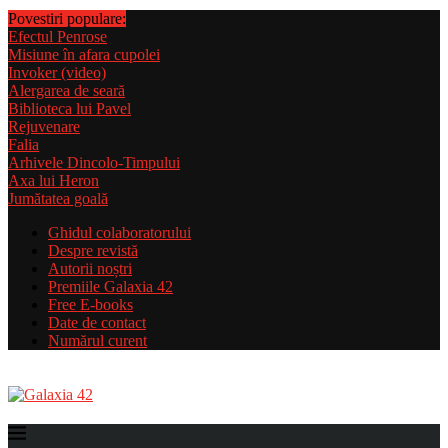
Povestiri populare:
Efectul Penrose
Misiune în afara cupolei
Invoker (video)
Alergarea de seară
Biblioteca lui Pavel
Rejuvenare
Falia
Arhivele Dincolo-Timpului
Axa lui Heron
Jumătatea goală
Ghidul colaboratorului
Despre revistă
Autorii noștri
Premiile Galaxia 42
Free E-books
Date de contact
Numărul curent