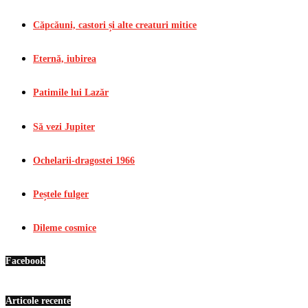
Căpcăuni, castori și alte creaturi mitice
Eternă, iubirea
Patimile lui Lazăr
Să vezi Jupiter
Ochelarii-dragostei 1966
Peștele fulger
Dileme cosmice
Facebook
Articole recente