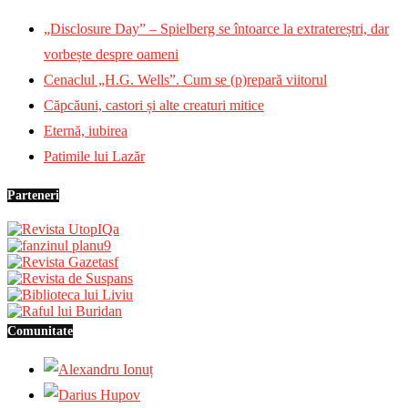
„Disclosure Day” – Spielberg se întoarce la extratereștri, dar
vorbește despre oameni
Cenaclul „H.G. Wells”. Cum se (p)repară viitorul
Căpcăuni, castori și alte creaturi mitice
Eternă, iubirea
Patimile lui Lazăr
Parteneri
Comunitate