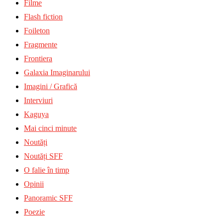
Filme
Flash fiction
Foileton
Fragmente
Frontiera
Galaxia Imaginarului
Imagini / Grafică
Interviuri
Kaguya
Mai cinci minute
Noutăți
Noutăți SFF
O falie în timp
Opinii
Panoramic SFF
Poezie