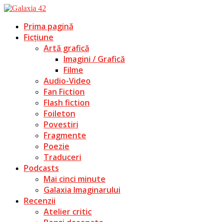
Prima pagină
Ficțiune
Artă grafică
Imagini / Grafică
Filme
Audio-Video
Fan Fiction
Flash fiction
Foileton
Povestiri
Fragmente
Poezie
Traduceri
Podcasts
Mai cinci minute
Galaxia Imaginarului
Recenzii
Atelier critic