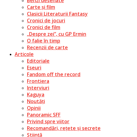
Benzi desenate
Carte și film
Clasicii Literaturii Fantasy
Cronici de jocuri
Cronici de film
„Despre zei”, cu GP Ermin
O falie în timp
Recenzii de carte
Articole
Editoriale
Eseuri
Fandom off the record
Frontiera
Interviuri
Kaguya
Noutăți
Opinii
Panoramic SFF
Privind spre viitor
Recomandări, rețete și secrete
Știință