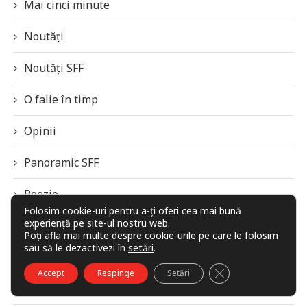
Mai cinci minute
Noutăți
Noutăți SFF
O falie în timp
Opinii
Panoramic SFF
Poezie
Folosim cookie-uri pentru a-ți oferi cea mai bună
experiență pe site-ul nostru web.
Povestiri
Poți afla mai multe despre cookie-urile pe care le folosim
sau să le dezactivezi în
setări
.
Premiile revistei Galaxia 42
CLOSE GDPR COO
Accept
Respinge
Setări
Privind spre viitor