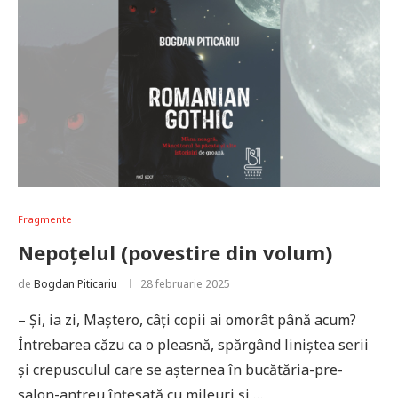
Fragmente
Nepoțelul (povestire din volum)
de
Bogdan Piticariu
28 februarie 2025
– Și, ia zi, Maștero, câți copii ai omorât până acum?
Întrebarea căzu ca o pleasnă, spărgând liniștea serii
și crepusculul care se așternea în bucătăria-pre-
salon-antreu înțesată cu mileuri și …