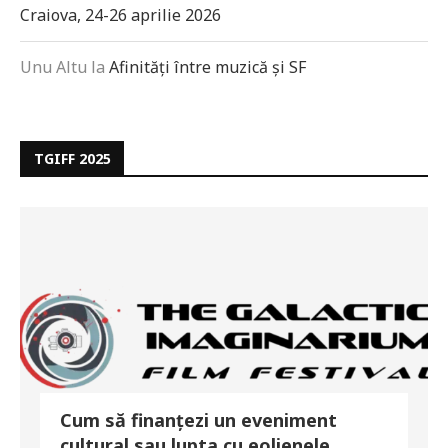
Craiova, 24-26 aprilie 2026
Unu Altu
la
Afinități între muzică și SF
TGIFF 2025
Cum să finanțezi un eveniment
cultural sau lupta cu eolienele