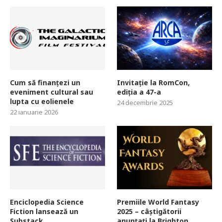
Cum să finanțezi un
Invitație la RomCon,
eveniment cultural sau
ediția a 47-a
lupta cu eolienele
24 decembrie 2025
22 ianuarie 2026
Enciclopedia Science
Premiile World Fantasy
Fiction lansează un
2025 – câștigătorii
Substack
anunțați la Brighton