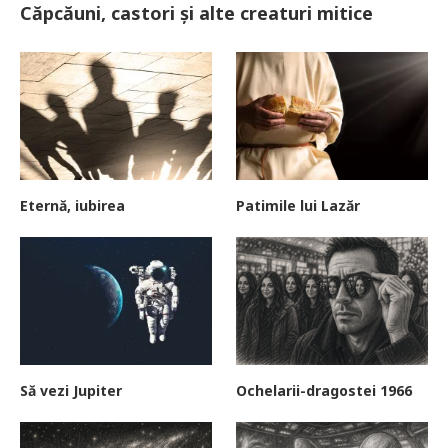
Căpcăuni, castori și alte creaturi mitice
Eternă, iubirea
Patimile lui Lazăr
Să vezi Jupiter
Ochelarii-dragostei 1966