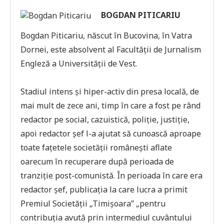
BOGDAN PITICARIU
Bogdan Piticariu, născut în Bucovina, în Vatra
Dornei, este absolvent al Facultăţii de Jurnalism
Engleză a Universităţii de Vest.
Stadiul intens şi hiper-activ din presa locală, de
mai mult de zece ani, timp în care a fost pe rând
redactor pe social, cazuistică, poliţie, justiţie,
apoi redactor şef l-a ajutat să cunoască aproape
toate faţetele societăţii româneşti aflate
oarecum în recuperare după perioada de
tranziţie post-comunistă. În perioada în care era
redactor şef, publicaţia la care lucra a primit
Premiul Societăţii „Timişoara” „pentru
contribuţia avută prin intermediul cuvântului