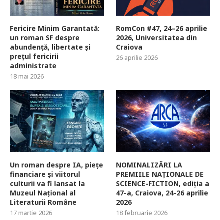
Fericire Minim Garantată:
RomCon #47, 24–26 aprilie
un roman SF despre
2026, Universitatea din
abundență, libertate și
Craiova
prețul fericirii
26 aprilie 2026
administrate
18 mai 2026
Un roman despre IA, piețe
NOMINALIZĂRI LA
financiare și viitorul
PREMIILE NAȚIONALE DE
culturii va fi lansat la
SCIENCE-FICTION, ediția a
Muzeul Național al
47-a, Craiova, 24-26 aprilie
Literaturii Române
2026
17 martie 2026
18 februarie 2026