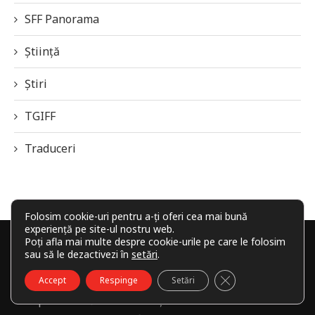
SFF Panorama
Știință
Știri
TGIFF
Traduceri
Folosim cookie-uri pentru a-ți oferi cea mai bună
experiență pe site-ul nostru web.
Poți afla mai multe despre cookie-urile pe care le folosim
sau să le dezactivezi în
setări
.
CLOSE GDPR COO
Accept
Respinge
Setări
Despre revistă
Autorii noștri
Politica de cookie-uri