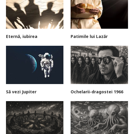
Eternă, iubirea
Patimile lui Lazăr
Să vezi Jupiter
Ochelarii-dragostei 1966