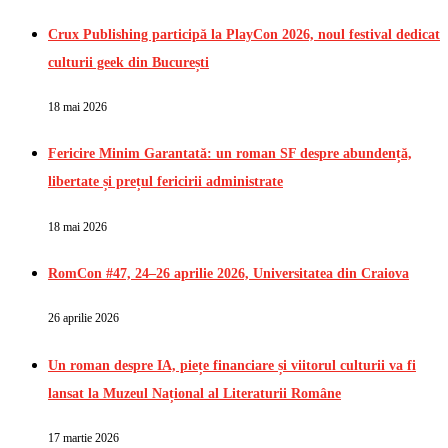
Crux Publishing participă la PlayCon 2026, noul festival dedicat
culturii geek din București
18 mai 2026
Fericire Minim Garantată: un roman SF despre abundență,
libertate și prețul fericirii administrate
18 mai 2026
RomCon #47, 24–26 aprilie 2026, Universitatea din Craiova
26 aprilie 2026
Un roman despre IA, piețe financiare și viitorul culturii va fi
lansat la Muzeul Național al Literaturii Române
17 martie 2026