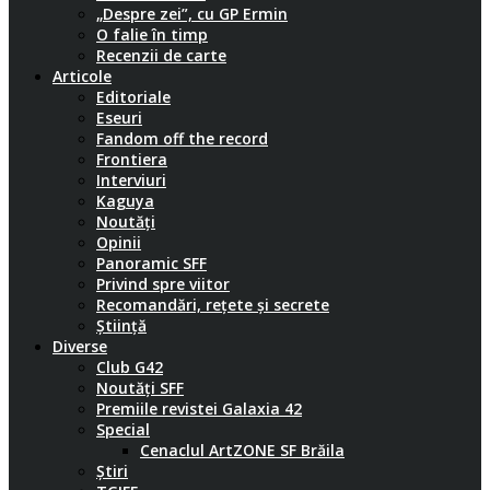
„Despre zei”, cu GP Ermin
O falie în timp
Recenzii de carte
Articole
Editoriale
Eseuri
Fandom off the record
Frontiera
Interviuri
Kaguya
Noutăți
Opinii
Panoramic SFF
Privind spre viitor
Recomandări, rețete și secrete
Știință
Diverse
Club G42
Noutăți SFF
Premiile revistei Galaxia 42
Special
Cenaclul ArtZONE SF Brăila
Știri