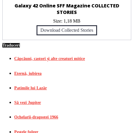
Galaxy 42 Online SFF Magazine COLLECTED
STORIES
Size:
1,18 MB
Download Collected Stories
Traduceri
Căpcăuni, castori și alte creaturi mitice
Eternă, iubirea
Patimile lui Lazăr
Să vezi Jupiter
Ochelarii-dragostei 1966
Peștele fulger