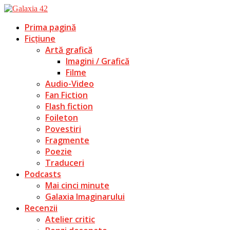
Prima pagină
Ficțiune
Artă grafică
Imagini / Grafică
Filme
Audio-Video
Fan Fiction
Flash fiction
Foileton
Povestiri
Fragmente
Poezie
Traduceri
Podcasts
Mai cinci minute
Galaxia Imaginarului
Recenzii
Atelier critic