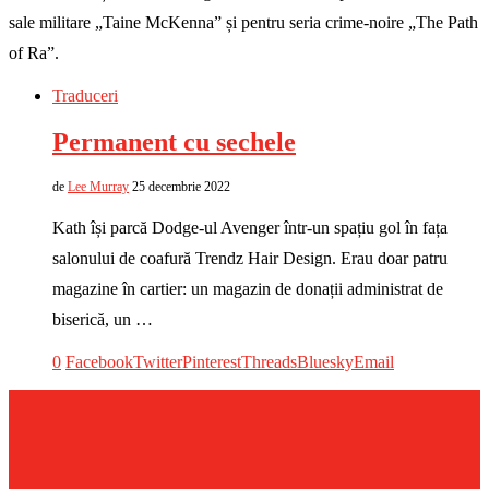
sale militare „Taine McKenna” și pentru seria crime-noire „The Path
of Ra”.
Traduceri
Permanent cu sechele
de
Lee Murray
25 decembrie 2022
Kath își parcă Dodge-ul Avenger într-un spațiu gol în fața
salonului de coafură Trendz Hair Design. Erau doar patru
magazine în cartier: un magazin de donații administrat de
biserică, un …
0
Facebook
Twitter
Pinterest
Threads
Bluesky
Email