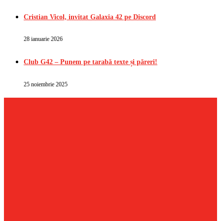
Cristian Vicol, invitat Galaxia 42 pe Discord
28 ianuarie 2026
Club G42 – Punem pe tarabă texte și păreri!
25 noiembrie 2025