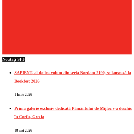
Noutăți SFF
SAPIENT, al doilea volum din seria Nordam 2190, se lansează la
Bookfest 2026
1 iunie 2026
Prima galerie exclusiv dedicată Pământului de Mijloc s-a deschis
în Corfu, Grecia
18 mai 2026