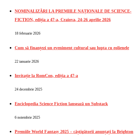
NOMINALIZĂRI LA PREMIILE NAȚIONALE DE SCIENCE-
FICTION, ediția a 47-a, Craiova, 24-26 aprilie 2026
18 februarie 2026
Cum să finanțezi un eveniment cultural sau lupta cu eolienele
22 ianuarie 2026
Invitație la RomCon, ediția a 47-a
24 decembrie 2025
Enciclopedia Science Fiction lansează un Substack
6 noiembrie 2025
Premiile World Fantasy 2025 – câștigătorii anunțați la Brighton