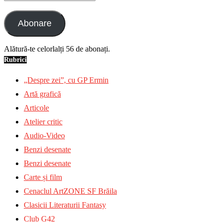
email
Abonare
Alătură-te celorlalți 56 de abonați.
Rubrici
„Despre zei”, cu GP Ermin
Artă grafică
Articole
Atelier critic
Audio-Video
Benzi desenate
Benzi desenate
Carte și film
Cenaclul ArtZONE SF Brăila
Clasicii Literaturii Fantasy
Club G42