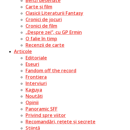
Benzi desenate
Carte și film
Clasicii Literaturii Fantasy
Cronici de jocuri
Cronici de film
„Despre zei”, cu GP Ermin
O falie în timp
Recenzii de carte
Articole
Editoriale
Eseuri
Fandom off the record
Frontiera
Interviuri
Kaguya
Noutăți
Opinii
Panoramic SFF
Privind spre viitor
Recomandări, rețete și secrete
Știință