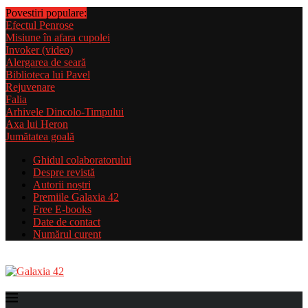
Povestiri populare:
Efectul Penrose
Misiune în afara cupolei
Invoker (video)
Alergarea de seară
Biblioteca lui Pavel
Rejuvenare
Falia
Arhivele Dincolo-Timpului
Axa lui Heron
Jumătatea goală
Ghidul colaboratorului
Despre revistă
Autorii noștri
Premiile Galaxia 42
Free E-books
Date de contact
Numărul curent