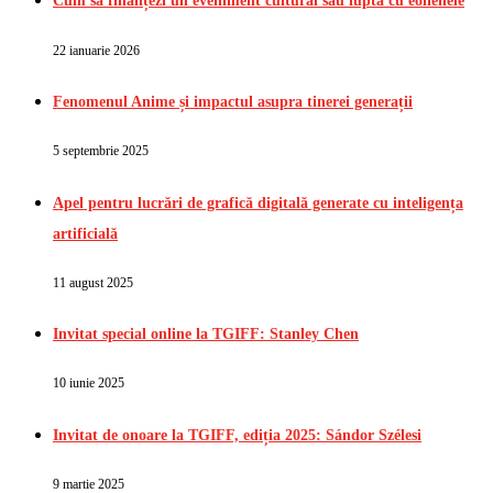
Cum să finanțezi un eveniment cultural sau lupta cu eolienele
22 ianuarie 2026
Fenomenul Anime și impactul asupra tinerei generații
5 septembrie 2025
Apel pentru lucrări de grafică digitală generate cu inteligența
artificială
11 august 2025
Invitat special online la TGIFF: Stanley Chen
10 iunie 2025
Invitat de onoare la TGIFF, ediția 2025: Sándor Szélesi
9 martie 2025