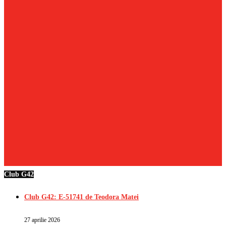
Club G42
Club G42: E-51741 de Teodora Matei
27 aprilie 2026