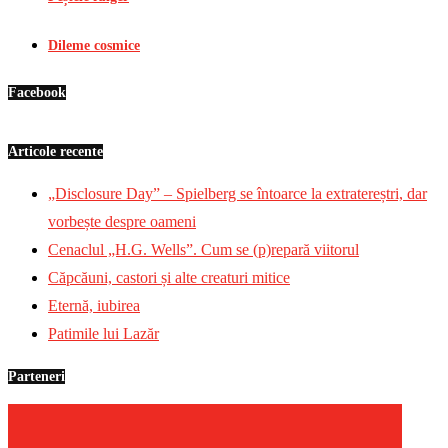
Dileme cosmice
Facebook
Articole recente
„Disclosure Day” – Spielberg se întoarce la extratereștri, dar
vorbește despre oameni
Cenaclul „H.G. Wells”. Cum se (p)repară viitorul
Căpcăuni, castori și alte creaturi mitice
Eternă, iubirea
Patimile lui Lazăr
Parteneri