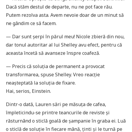
Dacă stăm destul de departe, nu ne pot face rău.
Putem rezolva asta. Avem nevoie doar de un minut să
ne gândim ce să facem.
— Dar sunt șerpi în părul meu! Nicole zbieră din nou,
dar tonul autoritar al lui Shelley avu efect, pentru că
aceasta încetă să avanseze înspre coafeză.
— Precis că soluția de permanent a provocat
transformarea, spuse Shelley. Vreo reacție
neașteptată la soluția de fixare.
Hai, serios, Einstein.
Dintr-o dată, Lauren sări pe măsuța de cafea,
împleticindu-se printre teancurile de reviste și
răsturnând o sticlă goală de șampanie în graba ei. Luă
o sticlă de soluție în fiecare mână, ținti și le turnă pe