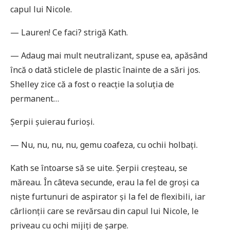
capul lui Nicole.
— Lauren! Ce faci? strigă Kath.
— Adaug mai mult neutralizant, spuse ea, apăsând
încă o dată sticlele de plastic înainte de a sări jos.
Shelley zice că a fost o reacție la soluția de
permanent…
Șerpii șuierau furioși.
— Nu, nu, nu, nu, gemu coafeza, cu ochii holbați.
Kath se întoarse să se uite. Șerpii creșteau, se
măreau. În câteva secunde, erau la fel de groși ca
niște furtunuri de aspirator și la fel de flexibili, iar
cârlionții care se revărsau din capul lui Nicole, le
priveau cu ochi mijiți de șarpe.