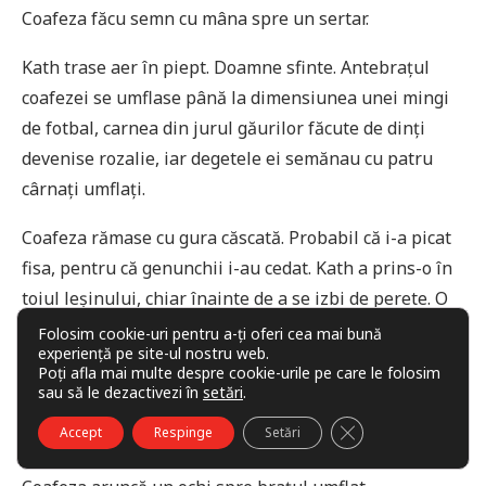
Coafeza făcu semn cu mâna spre un sertar.
Kath trase aer în piept. Doamne sfinte. Antebrațul
coafezei se umflase până la dimensiunea unei mingi
de fotbal, carnea din jurul găurilor făcute de dinți
devenise rozalie, iar degetele ei semănau cu patru
cârnați umflați.
Coafeza rămase cu gura căscată. Probabil că i-a picat
fisa, pentru că genunchii i-au cedat. Kath a prins-o în
toiul leșinului, chiar înainte de a se izbi de perete. O
lăsă pe femeie o clipă să se adune, apoi o apucă de
Folosim cookie-uri pentru a-ți oferi cea mai bună
experiență pe site-ul nostru web.
umeri și o fixă cu cea mai aspră privire de director de
Poți afla mai multe despre cookie-urile pe care le folosim
liceu.
sau să le dezactivezi în
setări
.
CLOSE GDPR COO
Accept
Respinge
Setări
— Uite. Trebuie să te aduni, spuse ea.