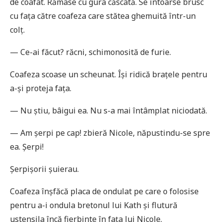
de coafat. Rămase cu gura căscată. Se întoarse brusc
cu fața către coafeza care stătea ghemuită într-un
colț.
— Ce-ai făcut? răcni, schimonosită de furie.
Coafeza scoase un scheunat. Își ridică brațele pentru
a-și proteja fața.
— Nu știu, bâigui ea. Nu s-a mai întâmplat niciodată.
— Am șerpi pe cap! zbieră Nicole, năpustindu-se spre
ea. Șerpi!
Șerpișorii șuierau.
Coafeza înșfăcă placa de ondulat pe care o folosise
pentru a-i ondula bretonul lui Kath și flutură
ustensila încă fierbinte în fața lui Nicole.