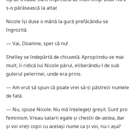
s-o părăsească la altar.
Nicole își duse o mână la gură prefăcându-se
îngrozită.
— Vai, Doamne, sper că nu!
Shelley se îndepărtă de chiuvetă. Apropiindu-se mai
mult, îi ridică lui Nicole părul, eliberându-l de sub
gulerul pelerinei, unde era prins.
— Am vrut să spun că poate vrei să-ți păstrezi numele
de fată.
— Nu, spuse Nicole. Nu mă înțelegeți greșit. Sunt pro
feminism. Vreau salarii egale și chestii de-astea, dar
și voi vreți copii cu același nume ca și voi, nu-i așa?