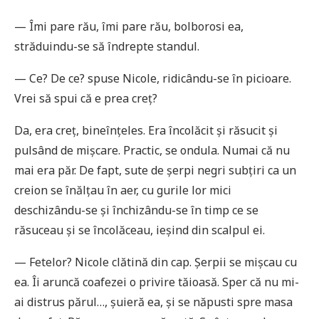
— Îmi pare rău, îmi pare rău, bolborosi ea,
străduindu-se să îndrepte standul.
— Ce? De ce? spuse Nicole, ridicându-se în picioare.
Vrei să spui că e prea creț?
Da, era creț, bineînțeles. Era încolăcit și răsucit și
pulsând de mișcare. Practic, se ondula. Numai că nu
mai era păr. De fapt, sute de șerpi negri subțiri ca un
creion se înălțau în aer, cu gurile lor mici
deschizându-se și închizându-se în timp ce se
răsuceau și se încolăceau, ieșind din scalpul ei.
— Fetelor? Nicole clătină din cap. Șerpii se mișcau cu
ea. Îi aruncă coafezei o privire tăioasă. Sper că nu mi-
ai distrus părul…, șuieră ea, și se năpusti spre masa