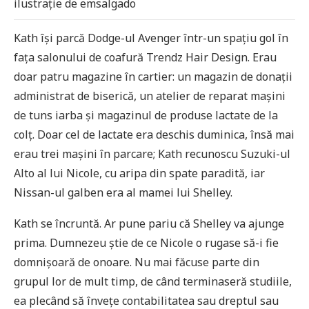
ilustrație de emsalgado
Kath își parcă Dodge-ul Avenger într-un spațiu gol în
fața salonului de coafură Trendz Hair Design. Erau
doar patru magazine în cartier: un magazin de donații
administrat de biserică, un atelier de reparat mașini
de tuns iarba și magazinul de produse lactate de la
colț. Doar cel de lactate era deschis duminica, însă mai
erau trei mașini în parcare; Kath recunoscu Suzuki-ul
Alto al lui Nicole, cu aripa din spate paradită, iar
Nissan-ul galben era al mamei lui Shelley.
Kath se încruntă. Ar pune pariu că Shelley va ajunge
prima. Dumnezeu știe de ce Nicole o rugase să-i fie
domnișoară de onoare. Nu mai făcuse parte din
grupul lor de mult timp, de când terminaseră studiile,
ea plecând să învețe contabilitatea sau dreptul sau