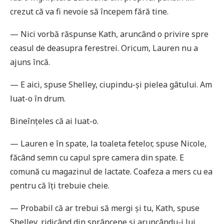
crezut că va fi nevoie să începem fără tine.
— Nici vorbă răspunse Kath, aruncând o privire spre
ceasul de deasupra ferestrei. Oricum, Lauren nu a
ajuns încă.
— E aici, spuse Shelley, ciupindu-și pielea gâtului. Am
luat-o în drum.
Bineînțeles că ai luat-o.
— Lauren e în spate, la toaleta fetelor, spuse Nicole,
făcând semn cu capul spre camera din spate. E
comună cu magazinul de lactate. Coafeza a mers cu ea
pentru că îți trebuie cheie.
— Probabil că ar trebui să mergi și tu, Kath, spuse
Shelley, ridicând din sprâncene și aruncându-i lui