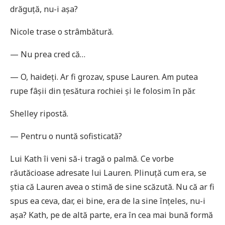
drăguță, nu-i așa?
Nicole trase o strâmbătură.
— Nu prea cred că…
— O, haideți. Ar fi grozav, spuse Lauren. Am putea
rupe fâșii din țesătura rochiei și le folosim în păr.
Shelley ripostă.
— Pentru o nuntă sofisticată?
Lui Kath îi veni să-i tragă o palmă. Ce vorbe
răutăcioase adresate lui Lauren. Plinuță cum era, se
știa că Lauren avea o stimă de sine scăzută. Nu că ar fi
spus ea ceva, dar, ei bine, era de la sine înțeles, nu-i
așa? Kath, pe de altă parte, era în cea mai bună formă