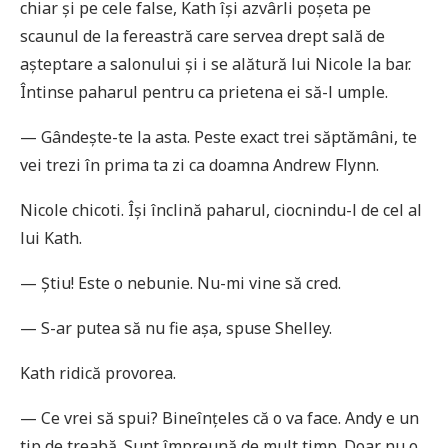
chiar și pe cele false, Kath își azvârli poșeta pe
scaunul de la fereastră care servea drept sală de
așteptare a salonului și i se alătură lui Nicole la bar.
Întinse paharul pentru ca prietena ei să-l umple.
— Gândește-te la asta. Peste exact trei săptămâni, te
vei trezi în prima ta zi ca doamna Andrew Flynn.
Nicole chicoti. Își înclină paharul, ciocnindu-l de cel al
lui Kath.
— Știu! Este o nebunie. Nu-mi vine să cred.
— S-ar putea să nu fie așa, spuse Shelley.
Kath ridică provorea.
— Ce vrei să spui? Bineînțeles că o va face. Andy e un
tip de treabă. Sunt împreună de mult timp. Doar nu o