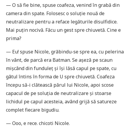
— O să fie bine, spuse coafeza, venind în grabă din
camera din spate. Folosesc o soluție nouă de
neutralizare pentru a reface legăturile disulfidice.
Mai puțin nocivă. Făcu un gest spre chiuvetă. Cine e
prima?
— Eu! spuse Nicole, grăbindu-se spre ea, cu pelerina
în vânt, de parcă era Batman. Se așeză pe scaun
mișcând din funduleț și își lăsă capul pe spate, cu
gâtul întins în forma de U spre chiuvetă. Coafeza
începu să-i clătească părul lui Nicole, apoi scose
capacul de pe soluția de neutralizare și stoarse
lichidul pe capul acesteia, având grijă să satureze
complet fiecare bigudiu.
— Ooo, e rece. chicoti Nicole.