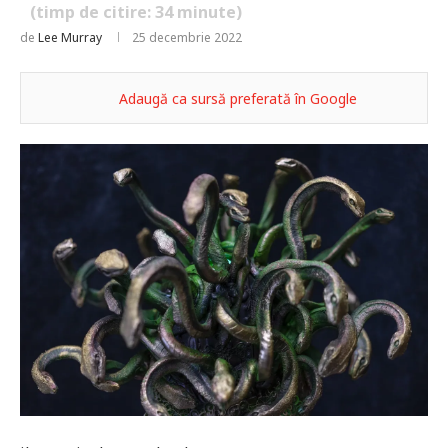
(timp de citire:
34
minute)
de
Lee Murray
25 decembrie 2022
Adaugă ca sursă preferată în Google