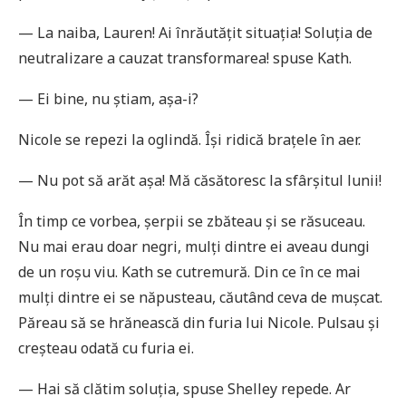
— La naiba, Lauren! Ai înrăutățit situația! Soluția de
neutralizare a cauzat transformarea! spuse Kath.
— Ei bine, nu știam, așa-i?
Nicole se repezi la oglindă. Își ridică brațele în aer.
— Nu pot să arăt așa! Mă căsătoresc la sfârșitul lunii!
În timp ce vorbea, șerpii se zbăteau și se răsuceau.
Nu mai erau doar negri, mulți dintre ei aveau dungi
de un roșu viu. Kath se cutremură. Din ce în ce mai
mulți dintre ei se năpusteau, căutând ceva de mușcat.
Păreau să se hrănească din furia lui Nicole. Pulsau și
creșteau odată cu furia ei.
— Hai să clătim soluția, spuse Shelley repede. Ar