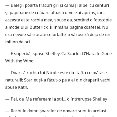
— Băieții poartă fracuri gri și cămăși albe, cu centuri
și papioane de culoare albastru-verzui aprins, iar…
aceasta este rochia mea, spuse ea, scoțând o fotocopie
a modelului Butterick. Îi înmână pagina coafezei. Nu
era nevoie să o arate celorlalte; o văzuseră deja de un
milion de ori.
— E superbă, spuse Shelley. Ca Scarlet O’Hara în Gone
With the Wind.
— Doar că rochia lui Nicole este din tafta cu mătase
naturală; Scarlet și-a făcut-o pe a ei din draperii vechi,
spuse Kath.
— Păi, da. Mă refeream la stil… o întrerupse Shelley.
— Rochiile domnișoarelor de onoare sunt în același