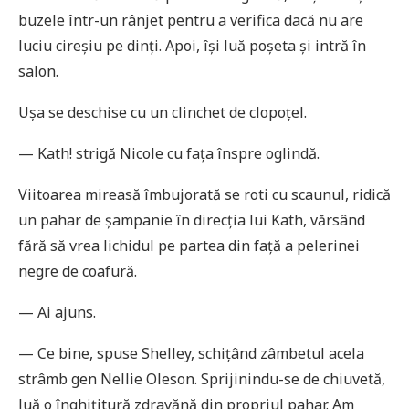
buzele într-un rânjet pentru a verifica dacă nu are
luciu cireșiu pe dinți. Apoi, își luă poșeta și intră în
salon.
Ușa se deschise cu un clinchet de clopoțel.
— Kath! strigă Nicole cu fața înspre oglindă.
Viitoarea mireasă îmbujorată se roti cu scaunul, ridică
un pahar de șampanie în direcția lui Kath, vărsând
fără să vrea lichidul pe partea din față a pelerinei
negre de coafură.
— Ai ajuns.
— Ce bine, spuse Shelley, schițând zâmbetul acela
strâmb gen Nellie Oleson. Sprijinindu-se de chiuvetă,
luă o înghițitură zdravănă din propriul pahar. Am