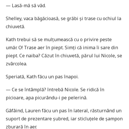
— Lasă-mă să văd.
Shelley, vaca băgăcioasă, se grăbi și trase cu ochiul la
chiuvetă.
Kath trebui să se mulțumească cu o privire peste
umăr. O! Trase aer în piept. Simți că inima îi sare din
piept. Ce naiba? Căzut în chiuvetă, părul lui Nicole, se
zvârcolea.
Speriată, Kath făcu un pas înapoi.
— Ce se întâmplă? întrebă Nicole. Se ridică în
picioare, apa picurându-i pe pelerină.
Gâfâind, Lauren făcu un pas în lateral, răsturnând un
suport de prezentare șubred, iar sticluțele de șampon
zburară în aer.