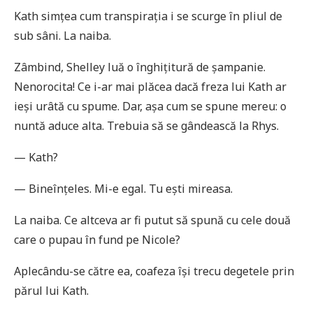
Kath simțea cum transpirația i se scurge în pliul de
sub sâni. La naiba.
Zâmbind, Shelley luă o înghițitură de șampanie.
Nenorocita! Ce i-ar mai plăcea dacă freza lui Kath ar
ieși urâtă cu spume. Dar, așa cum se spune mereu: o
nuntă aduce alta. Trebuia să se gândească la Rhys.
— Kath?
— Bineînțeles. Mi-e egal. Tu ești mireasa.
La naiba. Ce altceva ar fi putut să spună cu cele două
care o pupau în fund pe Nicole?
Aplecându-se către ea, coafeza își trecu degetele prin
părul lui Kath.