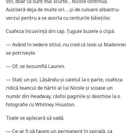
stil, doar că sunt mai scurte… Nicole continuă.
Auziseră deja de multe ori. …și de culoare albastru-
verzui pentru a se asorta cu centurile băieților.
Coafeza încuviință din cap. Țuguie buzele o clipă.
— Având în vedere stilul, nu cred că look-ul Madonnei
se potrivește.
— Of, se bosumflă Lauren.
— Stați un pic. Lăsându-și caietul la o parte, coafeza
ridică teancul de hârtii al lui Nicole și scoase un
număr din Headway, răsfoi paginile și deschise la o
fotografie cu Whitney Houston.
Toate se aplecară să vadă.
— Ce-ar fi să facem un permanent în spirală, ca