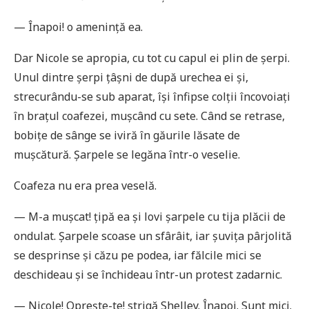
— Înapoi! o amenință ea.
Dar Nicole se apropia, cu tot cu capul ei plin de șerpi.
Unul dintre șerpi țâșni de după urechea ei și,
strecurându-se sub aparat, își înfipse colții încovoiați
în brațul coafezei, mușcând cu sete. Când se retrase,
bobițe de sânge se iviră în găurile lăsate de
mușcătură. Șarpele se legăna într-o veselie.
Coafeza nu era prea veselă.
— M-a mușcat! țipă ea și lovi șarpele cu tija plăcii de
ondulat. Șarpele scoase un sfârâit, iar șuvița pârjolită
se desprinse și căzu pe podea, iar fălcile mici se
deschideau și se închideau într-un protest zadarnic.
— Nicole! Oprește-te! strigă Shelley. Înapoi. Sunt mici.