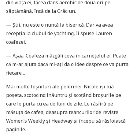
din viața ei; făcea dans aerobic de două ori pe
săptămână, încă de la Crăciun.
— Știi, nu este o nuntă la biserică. Dar va avea
recepția la clubul de yachting, îi spuse Lauren
coafezei.
— Așaa. Coafeza mâzgăli ceva în carnețelul ei. Poate
că m-ar ajuta dacă mi-ați da o idee despre ce va purta
fiecare…
Mai multe foșnituri ale pelerinei. Nicole își luă
poșeta, scotocind înăuntru și scoțând broșurile pe
care le purta cu ea de luni de zile. Le răsfiră pe
măsuța de cafea, deasupra teancurilor de reviste
Women’s Weekly și Headway și începu să răsfoiască
paginile.