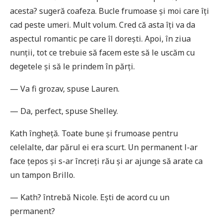
acesta? sugeră coafeza. Bucle frumoase și moi care îți
cad peste umeri. Mult volum. Cred că asta îți va da
aspectul romantic pe care îl dorești. Apoi, în ziua
nunții, tot ce trebuie să facem este să le uscăm cu
degetele și să le prindem în părți.
— Va fi grozav, spuse Lauren.
— Da, perfect, spuse Shelley.
Kath îngheță. Toate bune și frumoase pentru
celelalte, dar părul ei era scurt. Un permanent l-ar
face țepos și s-ar încreți rău și ar ajunge să arate ca
un tampon Brillo.
— Kath? întrebă Nicole. Ești de acord cu un
permanent?