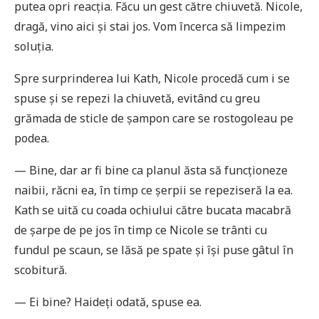
putea opri reacția. Făcu un gest către chiuvetă. Nicole,
dragă, vino aici și stai jos. Vom încerca să limpezim
soluția.
Spre surprinderea lui Kath, Nicole procedă cum i se
spuse și se repezi la chiuvetă, evitând cu greu
grămada de sticle de șampon care se rostogoleau pe
podea.
— Bine, dar ar fi bine ca planul ăsta să funcționeze
naibii, răcni ea, în timp ce șerpii se repeziseră la ea.
Kath se uită cu coada ochiului către bucata macabră
de șarpe de pe jos în timp ce Nicole se trânti cu
fundul pe scaun, se lăsă pe spate și își puse gâtul în
scobitură.
— Ei bine? Haideți odată, spuse ea.