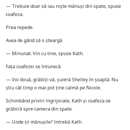
— Trebuie doar să iau niște mănuși din spate, spuse
coafeza.
Prea repede.
Avea de gând să o șteargă.
— Minunat. Vin cu tine, spuse Kath.
Fața coafezei se întunecă.
— Voi două, grăbiți-vă, șuieră Shelley în șoaptă. Nu
știu cât timp o mai pot ține calmă pe Nicole.
Schimbând priviri îngrijorate, Kath și coafeza se
grăbiră spre camera din spate.
— Unde ții mănușile? întrebă Kath.