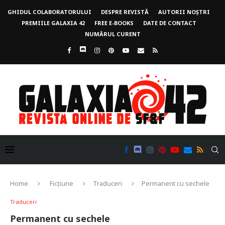
GHIDUL COLABORATORULUI
DESPRE REVISTĂ
AUTORII NOȘTRI
PREMIILE GALAXIA 42
FREE E-BOOKS
DATE DE CONTACT
NUMĂRUL CURENT
Home
Ficțiune
Traduceri
Permanent cu sechele
Traduceri
Permanent cu sechele