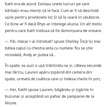
Kath era de acord. Existau unele lucruri pe care
bărbații erau meniți să le facă. Cum ar fi să deschidă
ușile pentru prietenele lor. Și să le ceară în căsătorie.
Ce bine-ar fi dacă Rhys ar înțelege aluzia. Un alt motiv
pentru care Kath trebuia să fie domnișoara de onoare.
— Păi, măcar l-ai întrebat? spuse Shelley. Încă își mai
bătea capul cu chestia asta cu numele. Nu se știe
niciodată, Andy ar putea să…
În spate, se auzi o ușă trântindu-se și, câteva secunde
mai târziu, Lauren apăru țopăind din camera din
spate, urmată de coafeza care-și îndesa cheile în șorț.
— Hei, Kath! spuse Lauren, băgându-și țigările în
buzunar și acceptând un pahar de șampanie de la
Nicole.