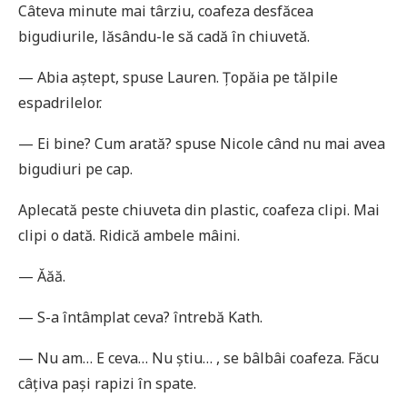
Câteva minute mai târziu, coafeza desfăcea
bigudiurile, lăsându-le să cadă în chiuvetă.
— Abia aștept, spuse Lauren. Țopăia pe tălpile
espadrilelor.
— Ei bine? Cum arată? spuse Nicole când nu mai avea
bigudiuri pe cap.
Aplecată peste chiuveta din plastic, coafeza clipi. Mai
clipi o dată. Ridică ambele mâini.
— Ăăă.
— S-a întâmplat ceva? întrebă Kath.
— Nu am… E ceva… Nu știu… , se bâlbâi coafeza. Făcu
câțiva pași rapizi în spate.