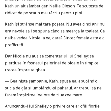
Kath un alt zâmbet gen Nellie Oleson. Te scutește de
ridicat de pe scaun mai târziu pentru pipi.
Kath își strânse mai tare poșeta. Nu avea cinci ani; nu
era nevoie să i se spună când să meargă la toaletă. Ce
naiba vedea Nicole la ea, oare? Sincer, femeia asta e o
prefăcută.
Dar Nicole nu auzise comentariul lui Shelley; se
pierduse în foșnetul pelerinei de ploaie în timp ce
trecea înspre tejghea.
— Bea niște șampanie, Kath, spuse ea, apucând o
sticlă de gât și umplându-și paharul. Ar trebui să ne
facem încălzirea înainte de ziua cea mare.
Aruncându-i lui Shelley o privire care ar ofili florile,