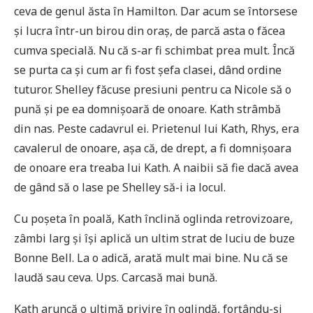
ceva de genul ăsta în Hamilton. Dar acum se întorsese
și lucra într-un birou din oraș, de parcă asta o făcea
cumva specială. Nu că s-ar fi schimbat prea mult. Încă
se purta ca și cum ar fi fost șefa clasei, dând ordine
tuturor. Shelley făcuse presiuni pentru ca Nicole să o
pună și pe ea domnișoară de onoare. Kath strâmbă
din nas. Peste cadavrul ei. Prietenul lui Kath, Rhys, era
cavalerul de onoare, așa că, de drept, a fi domnișoara
de onoare era treaba lui Kath. A naibii să fie dacă avea
de gând să o lase pe Shelley să-i ia locul.
Cu poșeta în poală, Kath înclină oglinda retrovizoare,
zâmbi larg și își aplică un ultim strat de luciu de buze
Bonne Bell. La o adică, arată mult mai bine. Nu că se
laudă sau ceva. Ups. Carcasă mai bună.
Kath aruncă o ultimă privire în oglindă, forțându-și