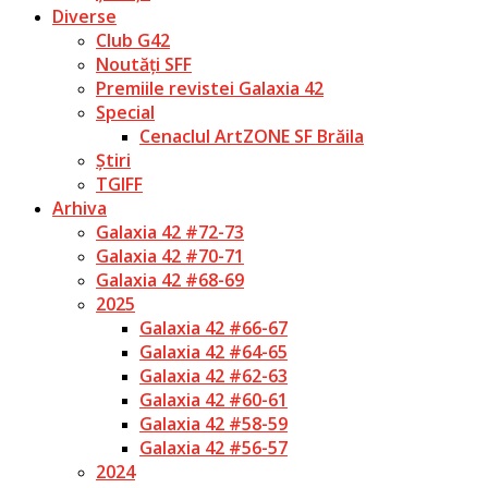
Diverse
Club G42
Noutăți SFF
Premiile revistei Galaxia 42
Special
Cenaclul ArtZONE SF Brăila
Știri
TGIFF
Arhiva
Galaxia 42 #72-73
Galaxia 42 #70-71
Galaxia 42 #68-69
2025
Galaxia 42 #66-67
Galaxia 42 #64-65
Galaxia 42 #62-63
Galaxia 42 #60-61
Galaxia 42 #58-59
Galaxia 42 #56-57
2024