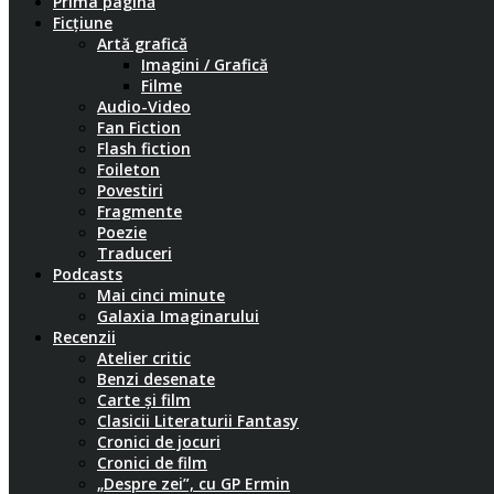
Prima pagină
Ficțiune
Artă grafică
Imagini / Grafică
Filme
Audio-Video
Fan Fiction
Flash fiction
Foileton
Povestiri
Fragmente
Poezie
Traduceri
Podcasts
Mai cinci minute
Galaxia Imaginarului
Recenzii
Atelier critic
Benzi desenate
Carte și film
Clasicii Literaturii Fantasy
Cronici de jocuri
Cronici de film
„Despre zei”, cu GP Ermin