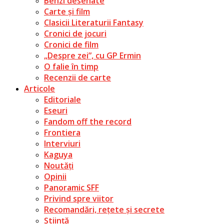
Benzi desenate
Carte și film
Clasicii Literaturii Fantasy
Cronici de jocuri
Cronici de film
„Despre zei”, cu GP Ermin
O falie în timp
Recenzii de carte
Articole
Editoriale
Eseuri
Fandom off the record
Frontiera
Interviuri
Kaguya
Noutăți
Opinii
Panoramic SFF
Privind spre viitor
Recomandări, rețete și secrete
Știință