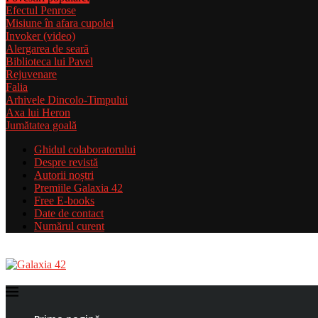
Efectul Penrose
Misiune în afara cupolei
Invoker (video)
Alergarea de seară
Biblioteca lui Pavel
Rejuvenare
Falia
Arhivele Dincolo-Timpului
Axa lui Heron
Jumătatea goală
Ghidul colaboratorului
Despre revistă
Autorii noștri
Premiile Galaxia 42
Free E-books
Date de contact
Numărul curent