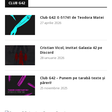
CLUB G42
Club G42: E-51741 de Teodora Matei
27 aprilie 2026
Cristian Vicol, invitat Galaxia 42 pe
Discord
28 ianuarie 2026
Club G42 – Punem pe tarabă texte și
păreri!
25 noiembrie 2025