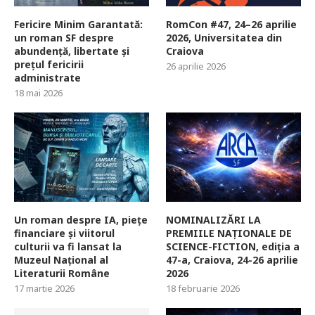
Fericire Minim Garantată:
RomCon #47, 24–26 aprilie
un roman SF despre
2026, Universitatea din
abundență, libertate și
Craiova
prețul fericirii
26 aprilie 2026
administrate
18 mai 2026
Un roman despre IA, piețe
NOMINALIZĂRI LA
financiare și viitorul
PREMIILE NAȚIONALE DE
culturii va fi lansat la
SCIENCE-FICTION, ediția a
Muzeul Național al
47-a, Craiova, 24-26 aprilie
Literaturii Române
2026
17 martie 2026
18 februarie 2026