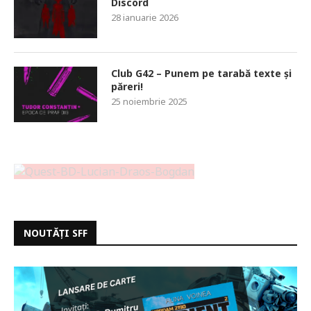
Discord
28 ianuarie 2026
Club G42 – Punem pe tarabă texte și
păreri!
25 noiembrie 2025
NOUTĂȚI SFF