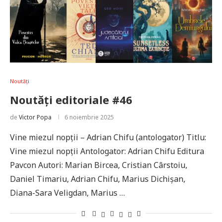
Noutăți
Noutăți editoriale #46
de
Victor Popa
6 noiembrie 2025
Vine miezul nopții – Adrian Chifu (antologator) Titlu:
Vine miezul nopții Antologator: Adrian Chifu Editura
Pavcon Autori: Marian Bircea, Cristian Cârstoiu,
Daniel Timariu, Adrian Chifu, Marius Dichișan,
Diana-Sara Veligdan, Marius …