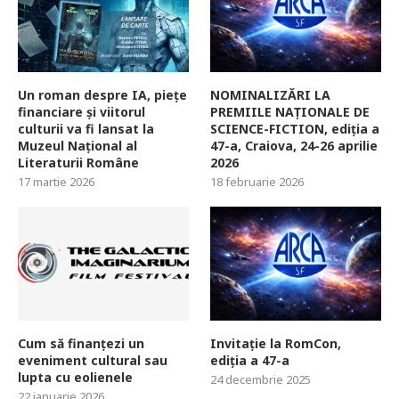
Un roman despre IA, piețe
NOMINALIZĂRI LA
financiare și viitorul
PREMIILE NAȚIONALE DE
culturii va fi lansat la
SCIENCE-FICTION, ediția a
Muzeul Național al
47-a, Craiova, 24-26 aprilie
Literaturii Române
2026
17 martie 2026
18 februarie 2026
Cum să finanțezi un
Invitație la RomCon,
eveniment cultural sau
ediția a 47-a
lupta cu eolienele
24 decembrie 2025
22 ianuarie 2026