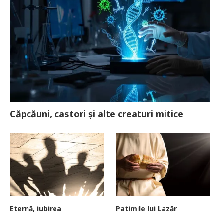
Căpcăuni, castori și alte creaturi mitice
Eternă, iubirea
Patimile lui Lazăr