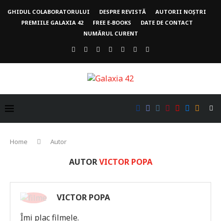
GHIDUL COLABORATORULUI
DESPRE REVISTĂ
AUTORII NOȘTRI
PREMIILE GALAXIA 42
FREE E-BOOKS
DATE DE CONTACT
NUMĂRUL CURENT
Home
Autor
AUTOR
VICTOR POPA
VICTOR POPA
Îmi plac filmele.