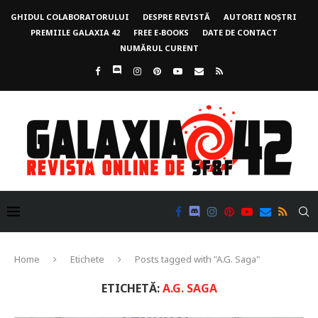
GHIDUL COLABORATORULUI
DESPRE REVISTĂ
AUTORII NOȘTRI
PREMIILE GALAXIA 42
FREE E-BOOKS
DATE DE CONTACT
NUMĂRUL CURENT
Home
Etichete
Posts tagged with "A.G. Saga"
ETICHETĂ:
A.G. SAGA