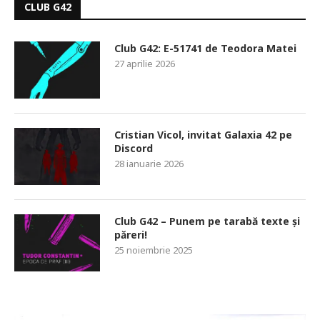
CLUB G42
Club G42: E-51741 de Teodora Matei
27 aprilie 2026
Cristian Vicol, invitat Galaxia 42 pe
Discord
28 ianuarie 2026
Club G42 – Punem pe tarabă texte și
păreri!
25 noiembrie 2025