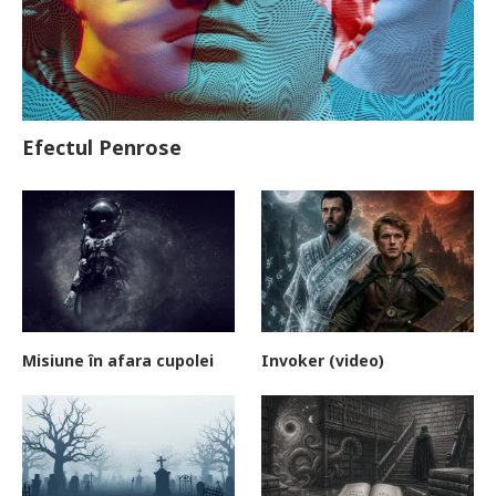
Efectul Penrose
Misiune în afara cupolei
Invoker (video)