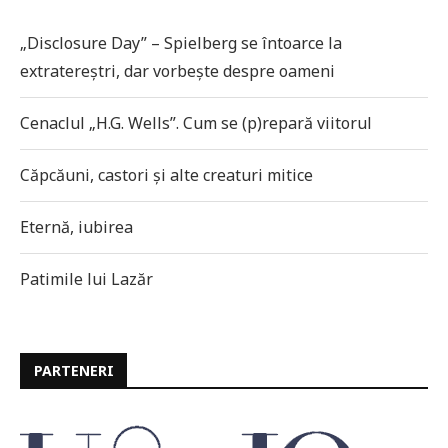
„Disclosure Day” – Spielberg se întoarce la
extratereștri, dar vorbește despre oameni
Cenaclul „H.G. Wells”. Cum se (p)repară viitorul
Căpcăuni, castori și alte creaturi mitice
Eternă, iubirea
Patimile lui Lazăr
PARTENERI