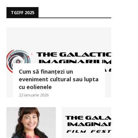
TGIFF 2025
Cum să finanțezi un
eveniment cultural sau lupta
cu eolienele
22 ianuarie 2026