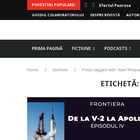
POVESTIRI POPULARE:
Efectul Penrose
GHIDUL COLABORATORULUI
DESPRE REVISTĂ
AUTOR
PRIMA PAGINĂ
FICȚIUNE
PODCASTS
Home
Etichete
Posts tagged with "Alan Shepa
ETICHETĂ