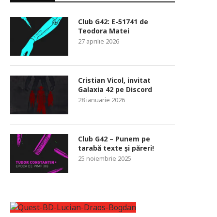
Club G42: E-51741 de
Teodora Matei
27 aprilie 2026
Cristian Vicol, invitat
Galaxia 42 pe Discord
28 ianuarie 2026
Club G42 – Punem pe
tarabă texte și păreri!
25 noiembrie 2025