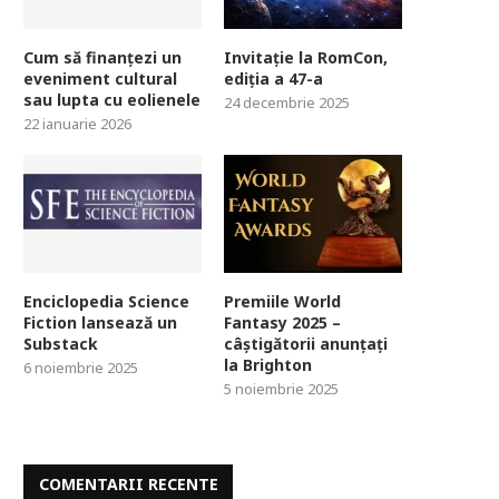
Cum să finanțezi un
Invitație la RomCon,
eveniment cultural
ediția a 47-a
sau lupta cu eolienele
24 decembrie 2025
22 ianuarie 2026
Enciclopedia Science
Premiile World
Fiction lansează un
Fantasy 2025 –
Substack
câștigătorii anunțați
la Brighton
6 noiembrie 2025
5 noiembrie 2025
COMENTARII RECENTE