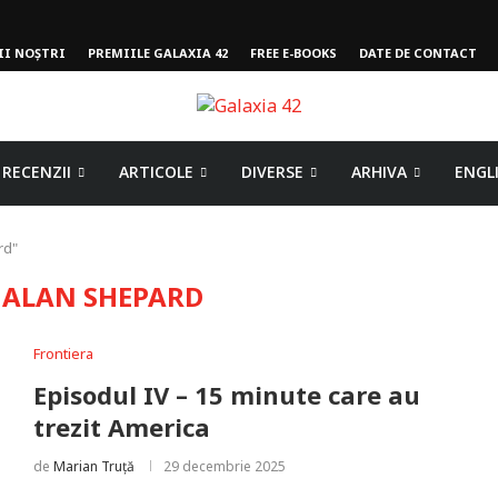
II NOȘTRI
PREMIILE GALAXIA 42
FREE E-BOOKS
DATE DE CONTACT
RECENZII
ARTICOLE
DIVERSE
ARHIVA
ENGL
rd"
:
ALAN SHEPARD
Frontiera
Episodul IV – 15 minute care au
trezit America
de
Marian Truță
29 decembrie 2025