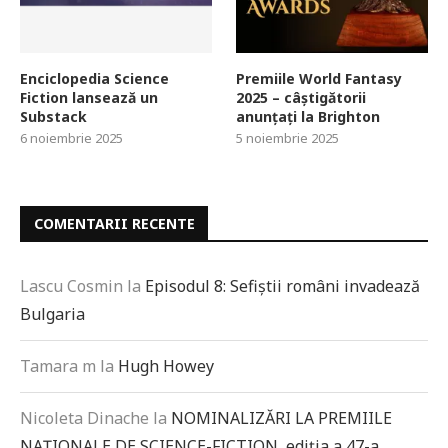
Enciclopedia Science
Premiile World Fantasy
Fiction lansează un
2025 – câștigătorii
Substack
anunțați la Brighton
6 noiembrie 2025
5 noiembrie 2025
COMENTARII RECENTE
Lascu Cosmin
la
Episodul 8: Sefiștii români invadează
Bulgaria
Tamara m
la
Hugh Howey
Nicoleta Dinache
la
NOMINALIZĂRI LA PREMIILE
NAȚIONALE DE SCIENCE-FICTION, ediția a 47-a,