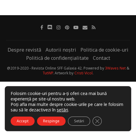
Despre revistă
Autorii noștri
Politica de cookie-uri
Politică de confidențialitate
Contact
@2019-2020 - Revista Online SFF Galaxia 42. Powered by
3Waves Net
&
TutWP
. Artwork by
Cristi Vicol
.
Folosim cookie-uri pentru a-ți oferi cea mai bună
experiență pe site-ul nostru web.
Poți afla mai multe despre cookie-urile pe care le folosim
sau să le dezactivezi în
setări
.
CLOSE GDPR COO
Accept
Respinge
Setări