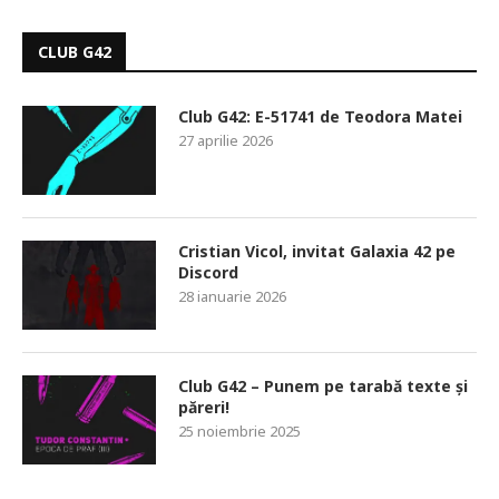
CLUB G42
Club G42: E-51741 de Teodora Matei
27 aprilie 2026
Cristian Vicol, invitat Galaxia 42 pe
Discord
28 ianuarie 2026
Club G42 – Punem pe tarabă texte și
păreri!
25 noiembrie 2025