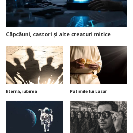
Căpcăuni, castori și alte creaturi mitice
Eternă, iubirea
Patimile lui Lazăr