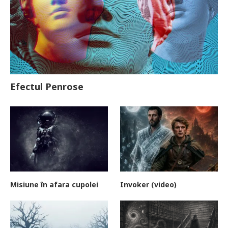
Efectul Penrose
Misiune în afara cupolei
Invoker (video)