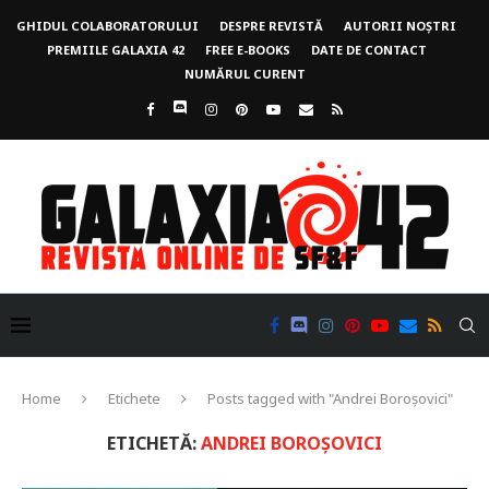
GHIDUL COLABORATORULUI
DESPRE REVISTĂ
AUTORII NOȘTRI
PREMIILE GALAXIA 42
FREE E-BOOKS
DATE DE CONTACT
NUMĂRUL CURENT
Home
Etichete
Posts tagged with "Andrei Boroșovici"
ETICHETĂ:
ANDREI BOROȘOVICI