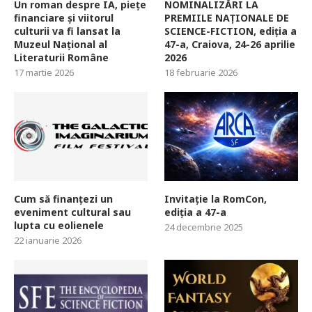
Un roman despre IA, piețe
NOMINALIZĂRI LA
financiare și viitorul
PREMIILE NAȚIONALE DE
culturii va fi lansat la
SCIENCE-FICTION, ediția a
Muzeul Național al
47-a, Craiova, 24-26 aprilie
Literaturii Române
2026
17 martie 2026
18 februarie 2026
Cum să finanțezi un
Invitație la RomCon,
eveniment cultural sau
ediția a 47-a
lupta cu eolienele
24 decembrie 2025
22 ianuarie 2026