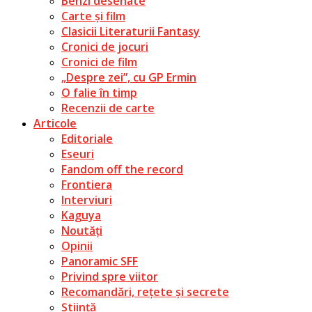
Benzi desenate
Carte și film
Clasicii Literaturii Fantasy
Cronici de jocuri
Cronici de film
„Despre zei”, cu GP Ermin
O falie în timp
Recenzii de carte
Articole
Editoriale
Eseuri
Fandom off the record
Frontiera
Interviuri
Kaguya
Noutăți
Opinii
Panoramic SFF
Privind spre viitor
Recomandări, rețete și secrete
Știință