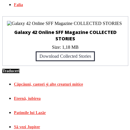
Falia
Galaxy 42 Online SFF Magazine COLLECTED
STORIES
Size:
1,18 MB
Download Collected Stories
Traduceri
Căpcăuni, castori și alte creaturi mitice
Eternă, iubirea
Patimile lui Lazăr
Să vezi Jupiter