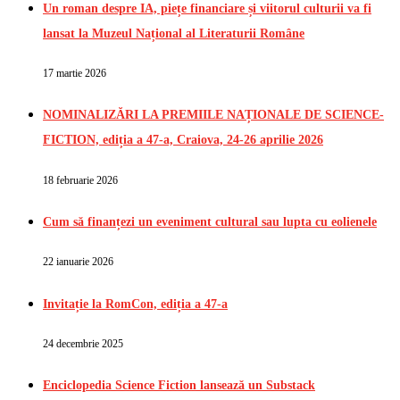
Un roman despre IA, piețe financiare și viitorul culturii va fi
lansat la Muzeul Național al Literaturii Române
17 martie 2026
NOMINALIZĂRI LA PREMIILE NAȚIONALE DE SCIENCE-
FICTION, ediția a 47-a, Craiova, 24-26 aprilie 2026
18 februarie 2026
Cum să finanțezi un eveniment cultural sau lupta cu eolienele
22 ianuarie 2026
Invitație la RomCon, ediția a 47-a
24 decembrie 2025
Enciclopedia Science Fiction lansează un Substack