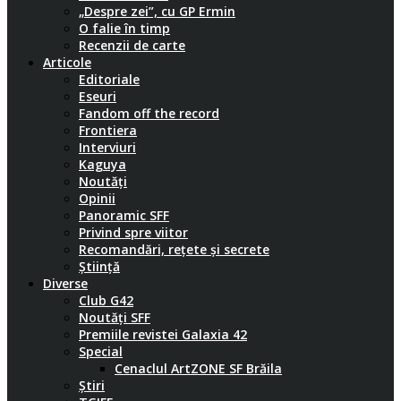
„Despre zei”, cu GP Ermin
O falie în timp
Recenzii de carte
Articole
Editoriale
Eseuri
Fandom off the record
Frontiera
Interviuri
Kaguya
Noutăți
Opinii
Panoramic SFF
Privind spre viitor
Recomandări, rețete și secrete
Știință
Diverse
Club G42
Noutăți SFF
Premiile revistei Galaxia 42
Special
Cenaclul ArtZONE SF Brăila
Știri