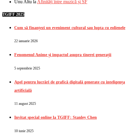
Unu Altu
la
Afinități între muzică și SF
TGIFF 2025
Cum să finanțezi un eveniment cultural sau lupta cu eolienele
22 ianuarie 2026
Fenomenul Anime și impactul asupra tinerei generații
5 septembrie 2025
Apel pentru lucrări de grafică digitală generate cu inteligența
artificială
11 august 2025
Invitat special online la TGIFF: Stanley Chen
10 iunie 2025