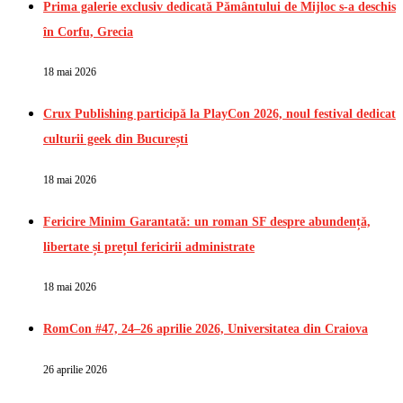
Prima galerie exclusiv dedicată Pământului de Mijloc s-a deschis
în Corfu, Grecia
18 mai 2026
Crux Publishing participă la PlayCon 2026, noul festival dedicat
culturii geek din București
18 mai 2026
Fericire Minim Garantată: un roman SF despre abundență,
libertate și prețul fericirii administrate
18 mai 2026
RomCon #47, 24–26 aprilie 2026, Universitatea din Craiova
26 aprilie 2026