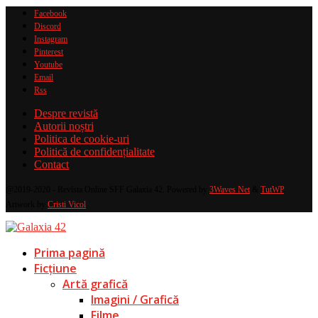
Facebook
Discord
Instagram
Pinterest
Youtube
Email
Rss
Despre revistă
Autorii noștri
Politica de cookie-uri
Politică de confidențialitate
Contact
@2019-2020 - Revista Online SFF Galaxia 42. Powered by
3Waves Net
&
TutWP
.
Artwork by
Cristi Vicol
.
Prima pagină
Ficțiune
Artă grafică
Imagini / Grafică
Filme