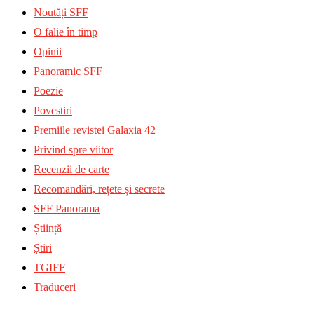
Noutăți SFF
O falie în timp
Opinii
Panoramic SFF
Poezie
Povestiri
Premiile revistei Galaxia 42
Privind spre viitor
Recenzii de carte
Recomandări, rețete și secrete
SFF Panorama
Știință
Știri
TGIFF
Traduceri