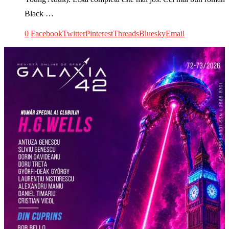
Black …
0
Facebook
Twitter
Pinterest
Threads
Bluesky
Email