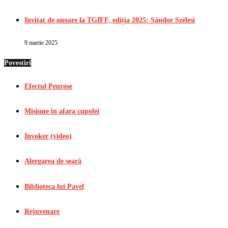
Invitat de onoare la TGIFF, ediția 2025: Sándor Szélesi
9 martie 2025
Povestiri
Efectul Penrose
Misiune în afara cupolei
Invoker (video)
Alergarea de seară
Biblioteca lui Pavel
Rejuvenare