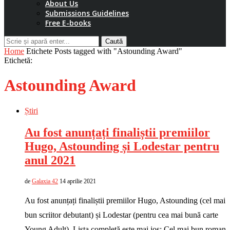
About Us
Submissions Guidelines
Free E-books
Caută
Home
Etichete
Posts tagged with "Astounding Award"
Etichetă:
Astounding Award
Știri
Au fost anunțați finaliștii premiilor
Hugo, Astounding și Lodestar pentru
anul 2021
de
Galaxia 42
14 aprilie 2021
Au fost anunțați finaliștii premiilor Hugo, Astounding (cel mai
bun scriitor debutant) și Lodestar (pentru cea mai bună carte
Young Adult). Lista completă este mai jos: Cel mai bun roman