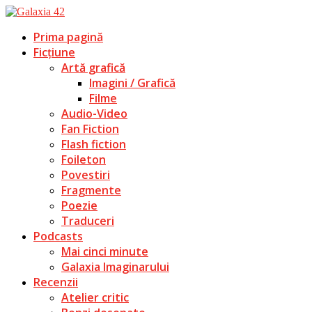
Prima pagină
Ficțiune
Artă grafică
Imagini / Grafică
Filme
Audio-Video
Fan Fiction
Flash fiction
Foileton
Povestiri
Fragmente
Poezie
Traduceri
Podcasts
Mai cinci minute
Galaxia Imaginarului
Recenzii
Atelier critic