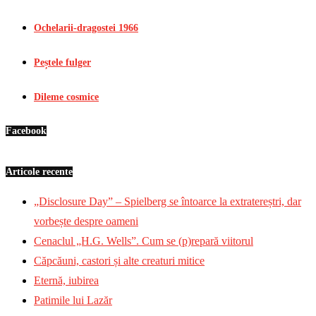
Ochelarii-dragostei 1966
Peștele fulger
Dileme cosmice
Facebook
Articole recente
„Disclosure Day” – Spielberg se întoarce la extratereștri, dar
vorbește despre oameni
Cenaclul „H.G. Wells”. Cum se (p)repară viitorul
Căpcăuni, castori și alte creaturi mitice
Eternă, iubirea
Patimile lui Lazăr