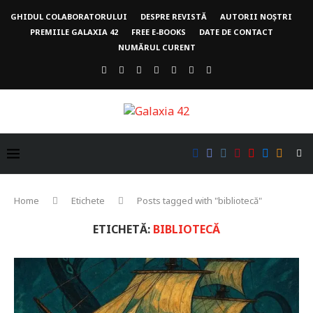
GHIDUL COLABORATORULUI
DESPRE REVISTĂ
AUTORII NOȘTRI
PREMIILE GALAXIA 42
FREE E-BOOKS
DATE DE CONTACT
NUMĂRUL CURENT
Home
Etichete
Posts tagged with "bibliotecă"
ETICHETĂ:
BIBLIOTECĂ