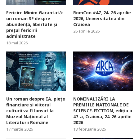
Fericire Minim Garantată:
RomCon #47, 24–26 aprilie
un roman SF despre
2026, Universitatea din
abundență, libertate și
Craiova
prețul fericirii
26 aprilie 2026
administrate
18 mai 2026
Un roman despre IA, piețe
NOMINALIZĂRI LA
financiare și viitorul
PREMIILE NAȚIONALE DE
culturii va fi lansat la
SCIENCE-FICTION, ediția a
Muzeul Național al
47-a, Craiova, 24-26 aprilie
Literaturii Române
2026
17 martie 2026
18 februarie 2026