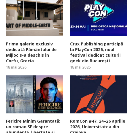
Prima galerie exclusiv
Crux Publishing participă
dedicată Pământului de
la PlayCon 2026, noul
Mijloc s-a deschis în
festival dedicat culturii
Corfu, Grecia
geek din București
18 mai 2026
18 mai 2026
Fericire Minim Garantată:
RomCon #47, 24–26 aprilie
un roman SF despre
2026, Universitatea din
abundență, libertate și
Craiova