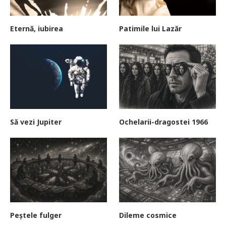
Eternă, iubirea
Patimile lui Lazăr
Să vezi Jupiter
Ochelarii-dragostei 1966
Peștele fulger
Dileme cosmice