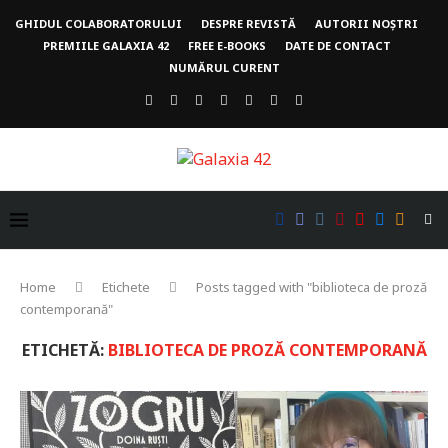
GHIDUL COLABORATORULUI
DESPRE REVISTĂ
AUTORII NOȘTRI
PREMIILE GALAXIA 42
FREE E-BOOKS
DATE DE CONTACT
NUMĂRUL CURENT
Home
Etichete
Posts tagged with "biblioteca de proză
contemporană"
ETICHETĂ:
BIBLIOTECA DE PROZĂ CONTEMPORANĂ