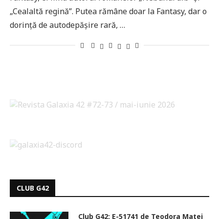
„Cealaltă regină”. Putea rămâne doar la Fantasy, dar o
dorință de autodepășire rară, …
CLUB G42
Club G42: E-51741 de Teodora Matei