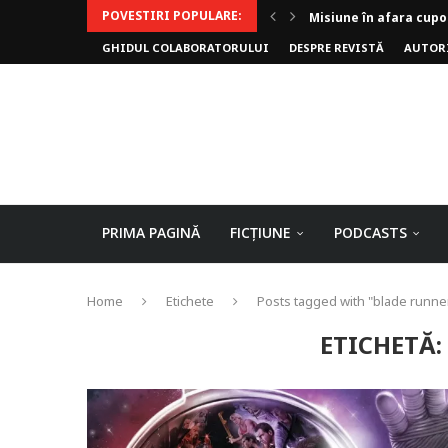
POVESTIRI POPULARE:
Misiune în afara cupo
GHIDUL COLABORATORULUI
DESPRE REVISTĂ
AUTOR
Invoker (video)
Alergarea de seară
Biblioteca lui Pavel
Rejuvenare
Falia
Arhivele Dincolo-Timp
Axa lui Heron
Jumătatea goală
PRIMA PAGINĂ
FICȚIUNE
PODCASTS
Home
Etichete
Posts tagged with "blade runne
ETICHETĂ