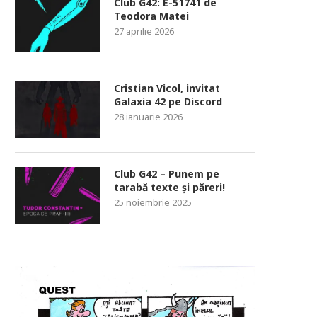
Club G42: E-51741 de
Teodora Matei
27 aprilie 2026
Cristian Vicol, invitat
Galaxia 42 pe Discord
28 ianuarie 2026
Club G42 – Punem pe
tarabă texte și păreri!
25 noiembrie 2025