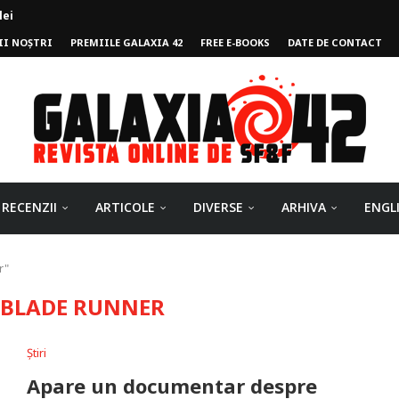
lei
II NOȘTRI
PREMIILE GALAXIA 42
FREE E-BOOKS
DATE DE CONTACT
ului
RECENZII
ARTICOLE
DIVERSE
ARHIVA
ENGL
r"
:
BLADE RUNNER
Știri
Apare un documentar despre