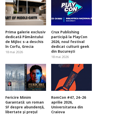
Prima galerie exclusiv
Crux Publishing
dedicată Pământului
participă la PlayCon
de Mijloc s-a deschis
2026, noul festival
în Corfu, Grecia
dedicat culturii geek
din București
18 mai 2026
18 mai 2026
Fericire Minim
RomCon #47, 24–26
Garantată: un roman
aprilie 2026,
SF despre abundență,
Universitatea din
libertate și prețul
Craiova