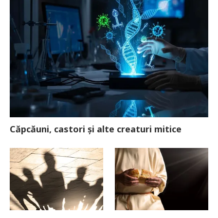
Căpcăuni, castori și alte creaturi mitice