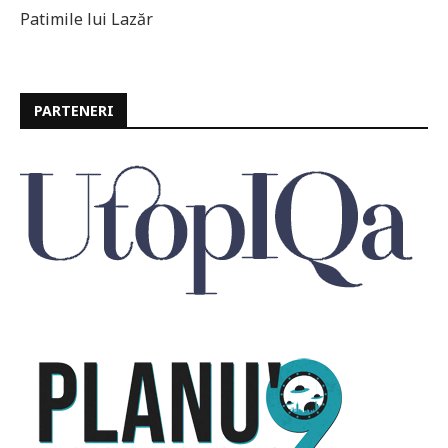
Patimile lui Lazăr
PARTENERI