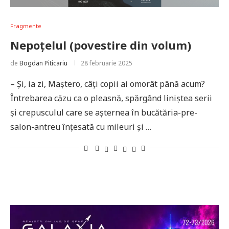
Fragmente
Nepoțelul (povestire din volum)
de
Bogdan Piticariu
28 februarie 2025
– Și, ia zi, Maștero, câți copii ai omorât până acum?
Întrebarea căzu ca o pleasnă, spărgând liniștea serii
și crepusculul care se așternea în bucătăria-pre-
salon-antreu înțesată cu mileuri și …