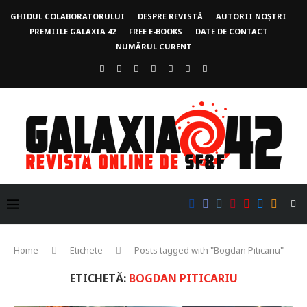
GHIDUL COLABORATORULUI
DESPRE REVISTĂ
AUTORII NOȘTRI
PREMIILE GALAXIA 42
FREE E-BOOKS
DATE DE CONTACT
NUMĂRUL CURENT
Home
Etichete
Posts tagged with "Bogdan Piticariu"
ETICHETĂ:
BOGDAN PITICARIU