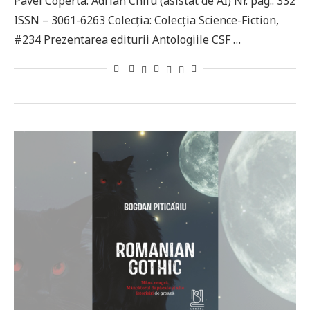
Pavel Coperta: Adrian Chifu (asistat de AI) Nr. pag.: 332
ISSN – 3061-6263 Colecţia: Colecția Science-Fiction,
#234 Prezentarea editurii Antologiile CSF …