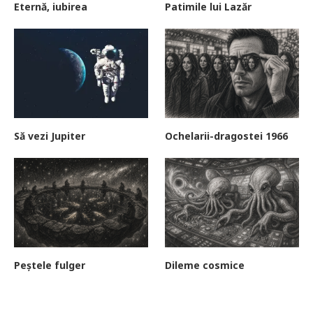
Eternă, iubirea
Patimile lui Lazăr
Să vezi Jupiter
Ochelarii-dragostei 1966
Peștele fulger
Dileme cosmice