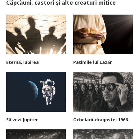
Căpcăuni, castori și alte creaturi mitice
Eternă, iubirea
Patimile lui Lazăr
Să vezi Jupiter
Ochelarii-dragostei 1966