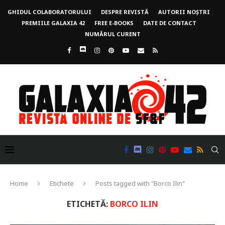
GHIDUL COLABORATORULUI
DESPRE REVISTĂ
AUTORII NOȘTRI
PREMIILE GALAXIA 42
FREE E-BOOKS
DATE DE CONTACT
NUMĂRUL CURENT
Home
Etichete
Posts tagged with "Borco Ilin"
ETICHETĂ:
BORCO ILIN