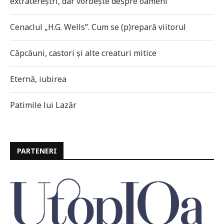
extratereștri, dar vorbește despre oameni
Cenaclul „H.G. Wells”. Cum se (p)repară viitorul
Căpcăuni, castori și alte creaturi mitice
Eternă, iubirea
Patimile lui Lazăr
PARTENERI