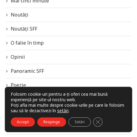
Mai cinci minute
Noutăți
Noutăți SFF
O falie în timp
Opinii
Panoramic SFF
Poezie
Folosim cookie-uri pentru a-ți oferi cea mai bună
Povestiri
experiență pe site-ul nostru web.
Poți afla mai multe despre cookie-urile pe care le folosim
sau să le dezactivezi în
setări
.
Premiile revistei Galaxia 42
CLOSE GDPR COO
Accept
Respinge
Setări
Privind spre viitor