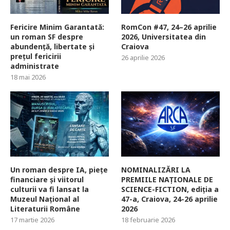
Fericire Minim Garantată:
RomCon #47, 24–26 aprilie
un roman SF despre
2026, Universitatea din
abundență, libertate și
Craiova
prețul fericirii
26 aprilie 2026
administrate
18 mai 2026
Un roman despre IA, piețe
NOMINALIZĂRI LA
financiare și viitorul
PREMIILE NAȚIONALE DE
culturii va fi lansat la
SCIENCE-FICTION, ediția a
Muzeul Național al
47-a, Craiova, 24-26 aprilie
Literaturii Române
2026
17 martie 2026
18 februarie 2026