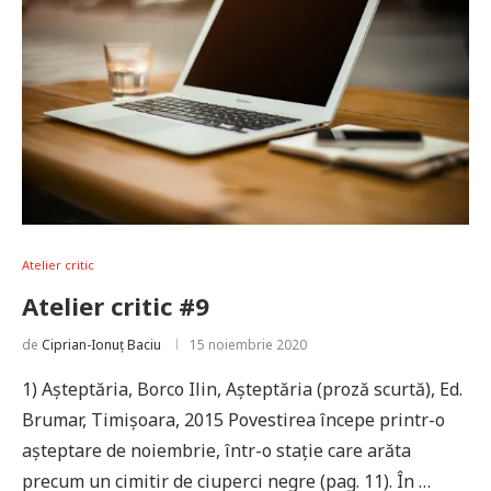
Atelier critic
Atelier critic #9
de
Ciprian-Ionuț Baciu
15 noiembrie 2020
1) Așteptăria, Borco Ilin, Așteptăria (proză scurtă), Ed.
Brumar, Timișoara, 2015 Povestirea începe printr-o
așteptare de noiembrie, într-o stație care arăta
precum un cimitir de ciuperci negre (pag. 11). În …