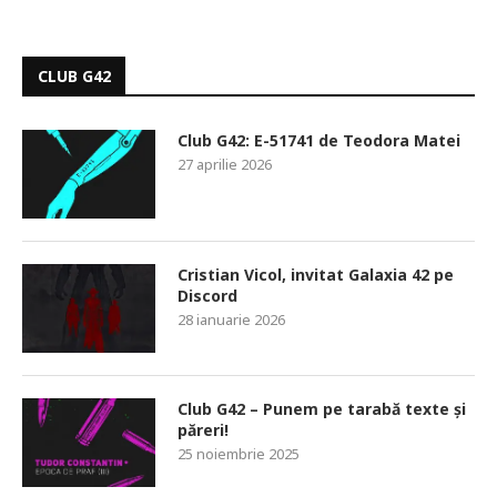
CLUB G42
Club G42: E-51741 de Teodora Matei
27 aprilie 2026
Cristian Vicol, invitat Galaxia 42 pe
Discord
28 ianuarie 2026
Club G42 – Punem pe tarabă texte și
păreri!
25 noiembrie 2025