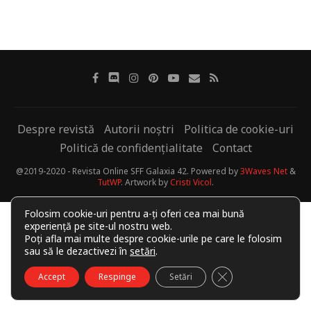
Despre revistă
Autorii noștri
Politica de cookie-uri
Politică de confidențialitate
Contact
@2019-2020 - Revista Online SFF Galaxia 42. Powered by
3Waves Net
&
TutWP
. Artwork by
Cristi Vicol
.
Folosim cookie-uri pentru a-ți oferi cea mai bună
experiență pe site-ul nostru web.
Poți afla mai multe despre cookie-urile pe care le folosim
sau să le dezactivezi în
setări
.
CLOSE GDPR COO
Accept
Respinge
Setări