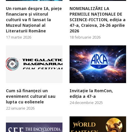
Un roman despre IA, piețe
NOMINALIZĂRI LA
financiare și viitorul
PREMIILE NAȚIONALE DE
culturii va fi lansat la
SCIENCE-FICTION, ediția a
Muzeul Național al
47-a, Craiova, 24-26 aprilie
Literaturii Române
2026
17 martie 2026
18 februarie 2026
Cum să finanțezi un
Invitație la RomCon,
eveniment cultural sau
ediția a 47-a
lupta cu eolienele
24 decembrie 2025
22 ianuarie 2026