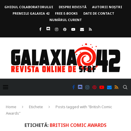
GHIDUL COLABORATORULUI
DESPRE REVISTĂ
AUTORII NOȘTRI
PREMIILE GALAXIA 42
FREE E-BOOKS
DATE DE CONTACT
NUMĂRUL CURENT
Home
Etichete
Posts tagged with "British Comic
Awards"
ETICHETĂ:
BRITISH COMIC AWARDS