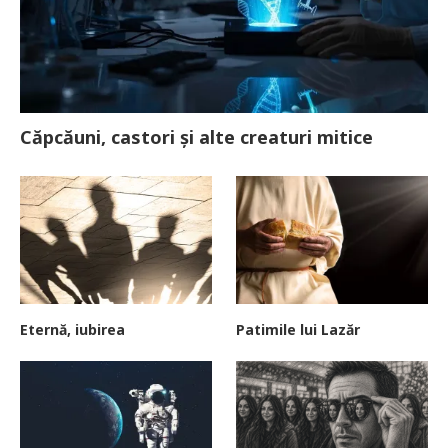
Căpcăuni, castori și alte creaturi mitice
Eternă, iubirea
Patimile lui Lazăr