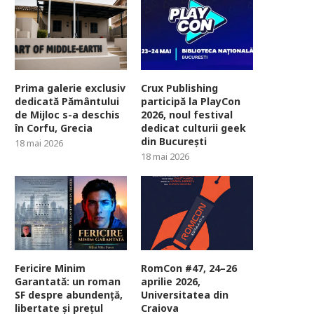
Prima galerie exclusiv
Crux Publishing
dedicată Pământului
participă la PlayCon
de Mijloc s-a deschis
2026, noul festival
în Corfu, Grecia
dedicat culturii geek
din București
18 mai 2026
18 mai 2026
Fericire Minim
RomCon #47, 24–26
Garantată: un roman
aprilie 2026,
SF despre abundență,
Universitatea din
libertate și prețul
Craiova