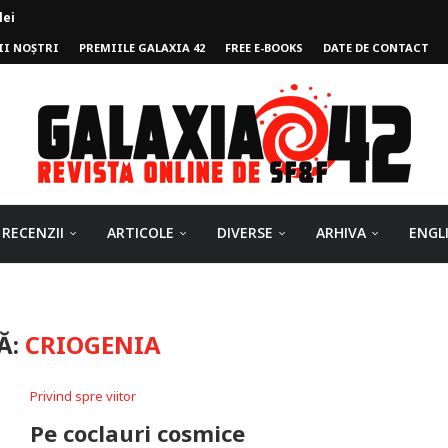
II NOȘTRI
PREMIILE GALAXIA 42
FREE E-BOOKS
DATE DE CONTACT
ului
RECENZII
ARTICOLE
DIVERSE
ARHIVA
ENGL
Ă:
CRIOGENIA
Privind spre viitor
Pe coclauri cosmice