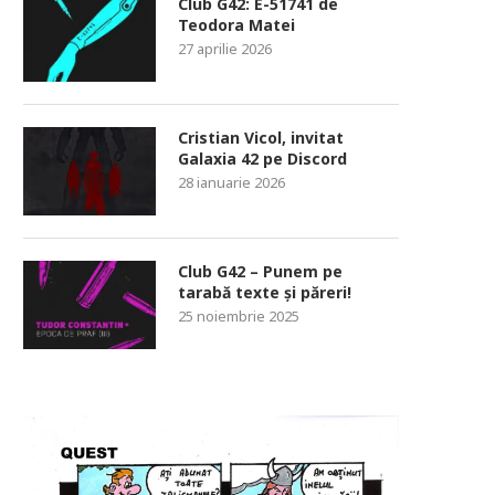
Club G42: E-51741 de
Teodora Matei
27 aprilie 2026
Cristian Vicol, invitat
Galaxia 42 pe Discord
28 ianuarie 2026
Club G42 – Punem pe
tarabă texte și păreri!
25 noiembrie 2025