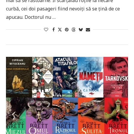
mai să se răstoarne. Îi scârțâiau roțile la fiecare
curbă, cei doi pasageri fiind nevoiți să se țină de ce
apucau. Doctorul nu …