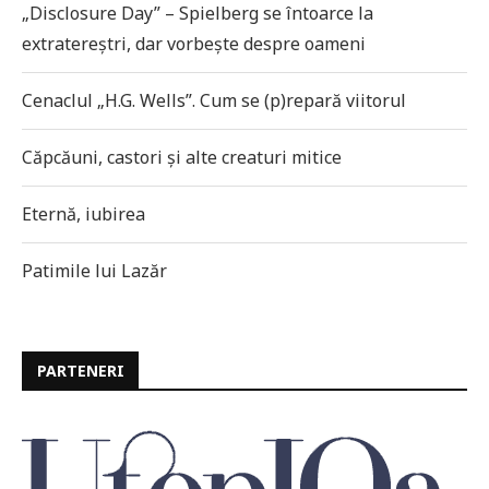
„Disclosure Day” – Spielberg se întoarce la
extratereștri, dar vorbește despre oameni
Cenaclul „H.G. Wells”. Cum se (p)repară viitorul
Căpcăuni, castori și alte creaturi mitice
Eternă, iubirea
Patimile lui Lazăr
PARTENERI