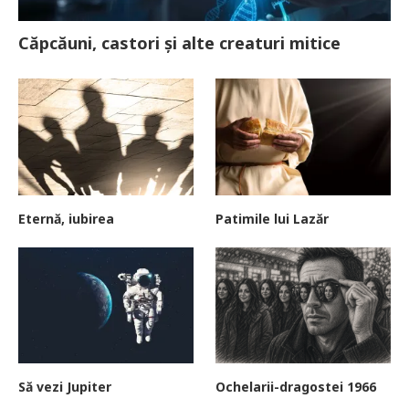
Căpcăuni, castori și alte creaturi mitice
Eternă, iubirea
Patimile lui Lazăr
Să vezi Jupiter
Ochelarii-dragostei 1966