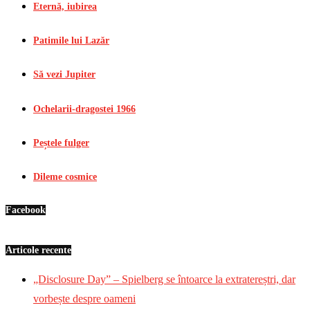
Eternă, iubirea
Patimile lui Lazăr
Să vezi Jupiter
Ochelarii-dragostei 1966
Peștele fulger
Dileme cosmice
Facebook
Articole recente
„Disclosure Day” – Spielberg se întoarce la extratereștri, dar
vorbește despre oameni