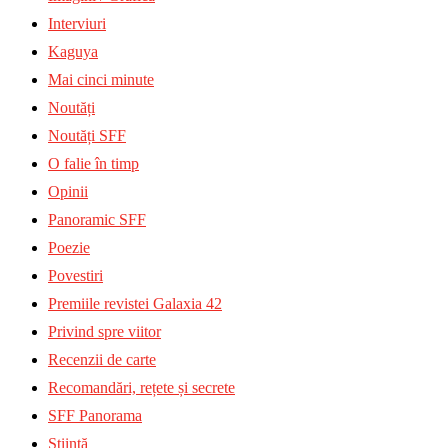
Interviuri
Kaguya
Mai cinci minute
Noutăți
Noutăți SFF
O falie în timp
Opinii
Panoramic SFF
Poezie
Povestiri
Premiile revistei Galaxia 42
Privind spre viitor
Recenzii de carte
Recomandări, rețete și secrete
SFF Panorama
Știință