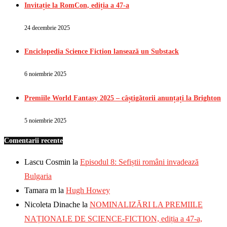
Invitație la RomCon, ediția a 47-a
24 decembrie 2025
Enciclopedia Science Fiction lansează un Substack
6 noiembrie 2025
Premiile World Fantasy 2025 – câștigătorii anunțați la Brighton
5 noiembrie 2025
Comentarii recente
Lascu Cosmin
la
Episodul 8: Sefiștii români invadează
Bulgaria
Tamara m
la
Hugh Howey
Nicoleta Dinache
la
NOMINALIZĂRI LA PREMIILE
NAȚIONALE DE SCIENCE-FICTION, ediția a 47-a,