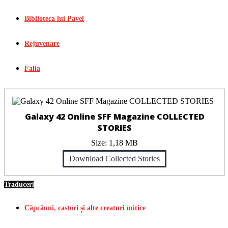
Biblioteca lui Pavel
Rejuvenare
Falia
Galaxy 42 Online SFF Magazine COLLECTED
STORIES
Size:
1,18 MB
Download Collected Stories
Traduceri
Căpcăuni, castori și alte creaturi mitice