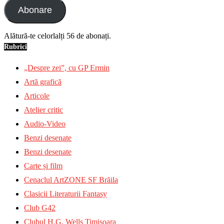
Abonare
Alătură-te celorlalți 56 de abonați.
Rubrici
„Despre zei”, cu GP Ermin
Artă grafică
Articole
Atelier critic
Audio-Video
Benzi desenate
Benzi desenate
Carte și film
Cenaclul ArtZONE SF Brăila
Clasicii Literaturii Fantasy
Club G42
Clubul H.G. Wells Timișoara