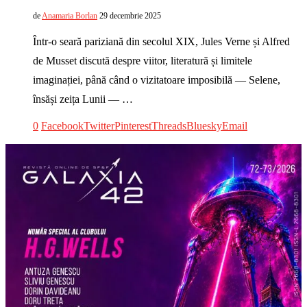
de
Anamaria Borlan
29 decembrie 2025
Într-o seară pariziană din secolul XIX, Jules Verne și Alfred
de Musset discută despre viitor, literatură și limitele
imaginației, până când o vizitatoare imposibilă — Selene,
însăși zeița Lunii — …
0
Facebook
Twitter
Pinterest
Threads
Bluesky
Email