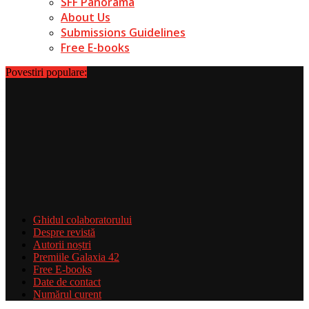
SFF Panorama
About Us
Submissions Guidelines
Free E-books
Povestiri populare:
Ghidul colaboratorului
Despre revistă
Autorii noștri
Premiile Galaxia 42
Free E-books
Date de contact
Numărul curent