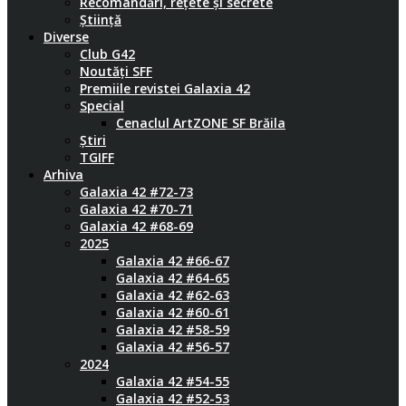
Recomandări, rețete și secrete
Știință
Diverse
Club G42
Noutăți SFF
Premiile revistei Galaxia 42
Special
Cenaclul ArtZONE SF Brăila
Știri
TGIFF
Arhiva
Galaxia 42 #72-73
Galaxia 42 #70-71
Galaxia 42 #68-69
2025
Galaxia 42 #66-67
Galaxia 42 #64-65
Galaxia 42 #62-63
Galaxia 42 #60-61
Galaxia 42 #58-59
Galaxia 42 #56-57
2024
Galaxia 42 #54-55
Galaxia 42 #52-53