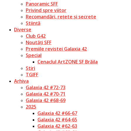
Panoramic SFF
Privind spre viitor
Recomandări, rețete și secrete
Știință
Diverse
Club G42
Noutăți SFF
Premiile revistei Galaxia 42
Special
Cenaclul ArtZONE SF Brăila
Știri
TGIFF
Arhiva
Galaxia 42 #72-73
Galaxia 42 #70-71
Galaxia 42 #68-69
2025
Galaxia 42 #66-67
Galaxia 42 #64-65
Galaxia 42 #62-63