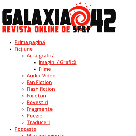
Prima pagină
Ficțiune
Artă grafică
Imagini / Grafică
Filme
Audio-Video
Fan Fiction
Flash fiction
Foileton
Povestiri
Fragmente
Poezie
Traduceri
Podcasts
Mai cinci minute