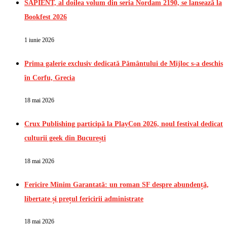
SAPIENT, al doilea volum din seria Nordam 2190, se lansează la
Bookfest 2026
1 iunie 2026
Prima galerie exclusiv dedicată Pământului de Mijloc s-a deschis
în Corfu, Grecia
18 mai 2026
Crux Publishing participă la PlayCon 2026, noul festival dedicat
culturii geek din București
18 mai 2026
Fericire Minim Garantată: un roman SF despre abundență,
libertate și prețul fericirii administrate
18 mai 2026