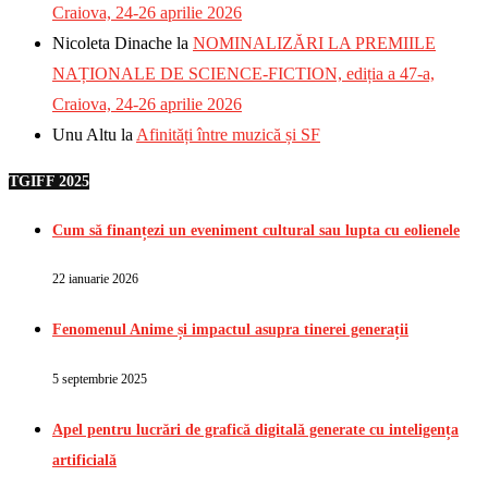
Craiova, 24-26 aprilie 2026
Nicoleta Dinache
la
NOMINALIZĂRI LA PREMIILE
NAȚIONALE DE SCIENCE-FICTION, ediția a 47-a,
Craiova, 24-26 aprilie 2026
Unu Altu
la
Afinități între muzică și SF
TGIFF 2025
Cum să finanțezi un eveniment cultural sau lupta cu eolienele
22 ianuarie 2026
Fenomenul Anime și impactul asupra tinerei generații
5 septembrie 2025
Apel pentru lucrări de grafică digitală generate cu inteligența
artificială