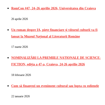
RomCon #47, 24–26 aprilie 2026, Universitatea din Craiova
26 aprilie 2026
Un roman despre IA, piețe financiare și viitorul culturii va fi
lansat la Muzeul Național al Literaturii Române
17 martie 2026
NOMINALIZĂRI LA PREMIILE NAȚIONALE DE SCIENCE-
FICTION, ediția a 47-a, Craiova, 24-26 aprilie 2026
18 februarie 2026
Cum să finanțezi un eveniment cultural sau lupta cu eolienele
22 ianuarie 2026