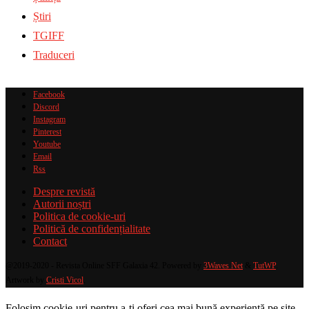
Știri
TGIFF
Traduceri
Facebook
Discord
Instagram
Pinterest
Youtube
Email
Rss
Despre revistă
Autorii noștri
Politica de cookie-uri
Politică de confidențialitate
Contact
@2019-2020 - Revista Online SFF Galaxia 42. Powered by
3Waves Net
&
TutWP
.
Artwork by
Cristi Vicol
.
Folosim cookie-uri pentru a-ți oferi cea mai bună experiență pe site-