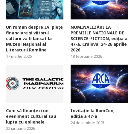
Un roman despre IA, piețe
NOMINALIZĂRI LA
financiare și viitorul
PREMIILE NAȚIONALE DE
culturii va fi lansat la
SCIENCE-FICTION, ediția a
Muzeul Național al
47-a, Craiova, 24-26 aprilie
Literaturii Române
2026
17 martie 2026
18 februarie 2026
Cum să finanțezi un
Invitație la RomCon,
eveniment cultural sau
ediția a 47-a
lupta cu eolienele
24 decembrie 2025
22 ianuarie 2026