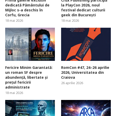
Prima galerie exclusiv
Crux Publishing participă
dedicată Pământului de
la PlayCon 2026, noul
Mijloc s-a deschis în
festival dedicat culturii
Corfu, Grecia
geek din București
18 mai 2026
18 mai 2026
Fericire Minim Garantată:
RomCon #47, 24–26 aprilie
un roman SF despre
2026, Universitatea din
abundență, libertate și
Craiova
prețul fericirii
26 aprilie 2026
administrate
18 mai 2026