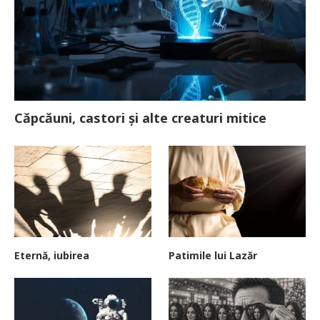
Căpcăuni, castori și alte creaturi mitice
Eternă, iubirea
Patimile lui Lazăr