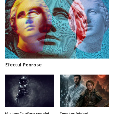
Efectul Penrose
Misiune în afara cupolei
Invoker (video)