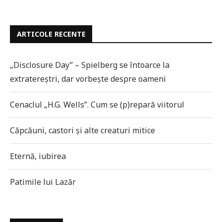
ARTICOLE RECENTE
„Disclosure Day” – Spielberg se întoarce la
extratereștri, dar vorbește despre oameni
Cenaclul „H.G. Wells”. Cum se (p)repară viitorul
Căpcăuni, castori și alte creaturi mitice
Eternă, iubirea
Patimile lui Lazăr