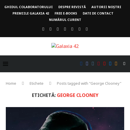
GHIDUL COLABORATORULUI
DESPRE REVISTĂ
AUTORII NOȘTRI
PREMIILE GALAXIA 42
FREE E-BOOKS
DATE DE CONTACT
NUMĂRUL CURENT
Home
Etichete
Posts tagged with "George Clooney"
ETICHETĂ:
GEORGE CLOONEY