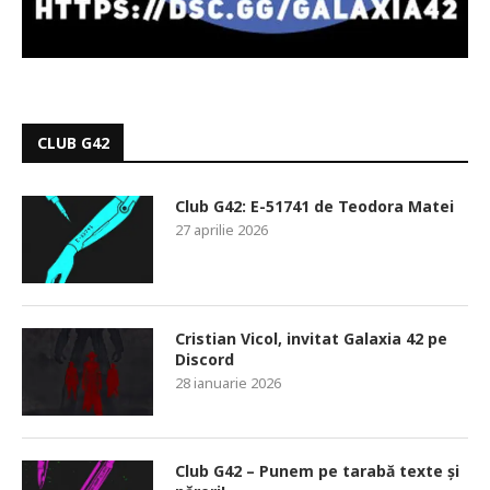
CLUB G42
Club G42: E-51741 de Teodora Matei
27 aprilie 2026
Cristian Vicol, invitat Galaxia 42 pe
Discord
28 ianuarie 2026
Club G42 – Punem pe tarabă texte și