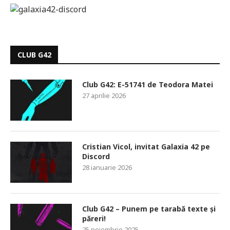
CLUB G42
Club G42: E-51741 de Teodora Matei
27 aprilie 2026
Cristian Vicol, invitat Galaxia 42 pe
Discord
28 ianuarie 2026
Club G42 – Punem pe tarabă texte și
păreri!
25 noiembrie 2025