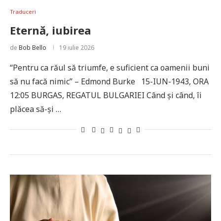
Traduceri
Eternă, iubirea
de
Bob Bello
19 iulie 2026
“Pentru ca răul să triumfe, e suficient ca oamenii buni
să nu facă nimic” – Edmond Burke 15-IUN-1943, ORA
12:05 BURGAS, REGATUL BULGARIEI Când și când, îi
plăcea să-și …