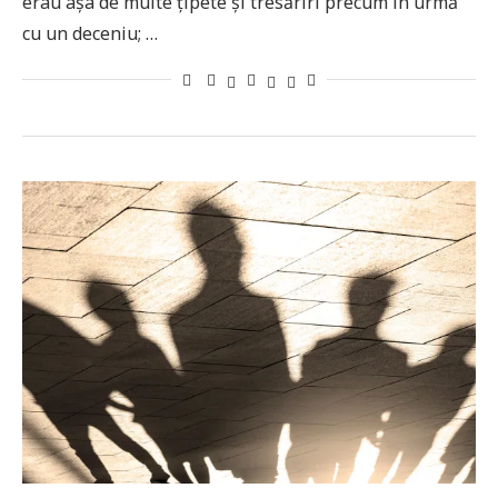
erau așa de multe țipete și tresăriri precum în urmă
cu un deceniu; …