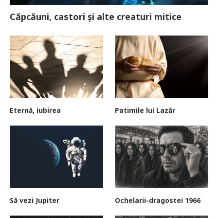
Căpcăuni, castori și alte creaturi mitice
Eternă, iubirea
Patimile lui Lazăr
Să vezi Jupiter
Ochelarii-dragostei 1966