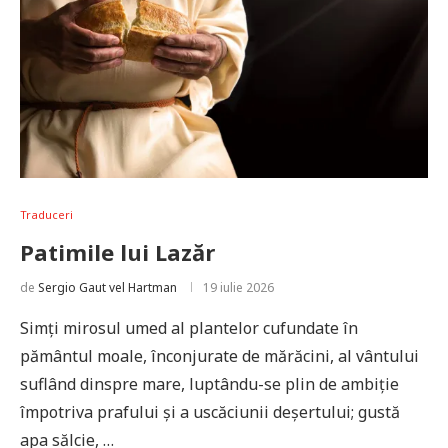
Traduceri
Patimile lui Lazăr
de
Sergio Gaut vel Hartman
19 iulie 2026
Simți mirosul umed al plantelor cufundate în
pământul moale, înconjurate de mărăcini, al vântului
suflând dinspre mare, luptându-se plin de ambiție
împotriva prafului și a uscăciunii deșertului; gustă
apa sălcie, …