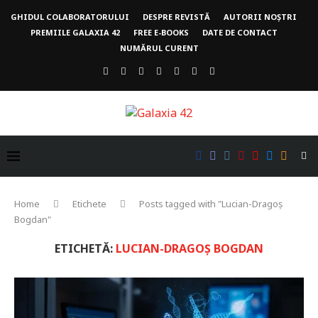
GHIDUL COLABORATORULUI
DESPRE REVISTĂ
AUTORII NOȘTRI
PREMIILE GALAXIA 42
FREE E-BOOKS
DATE DE CONTACT
NUMĂRUL CURENT
Home
Etichete
Posts tagged with "Lucian-Dragoș
Bogdan"
ETICHETĂ:
LUCIAN-DRAGOȘ BOGDAN