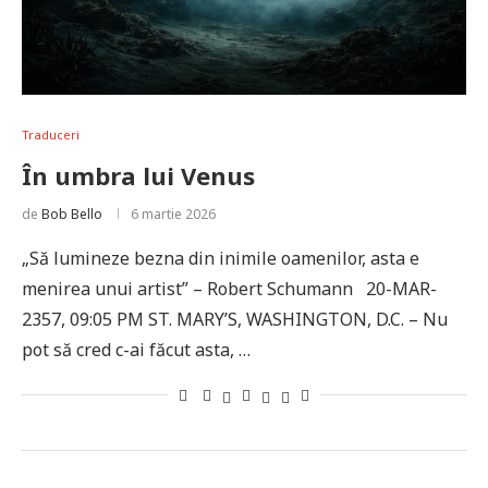
Traduceri
În umbra lui Venus
de
Bob Bello
6 martie 2026
„Să lumineze bezna din inimile oamenilor, asta e
menirea unui artist” – Robert Schumann 20-MAR-
2357, 09:05 PM ST. MARY’S, WASHINGTON, D.C. – Nu
pot să cred c-ai făcut asta, …