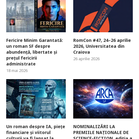
Fericire Minim Garantată:
RomCon #47, 24–26 aprilie
un roman SF despre
2026, Universitatea din
abundență, libertate și
Craiova
prețul fericirii
26 aprilie 2026
administrate
18 mai 2026
Un roman despre IA, piețe
NOMINALIZĂRI LA
financiare și viitorul
PREMIILE NAȚIONALE DE
culturii va fi lansat la
SCIENCE-FICTION, ediția a