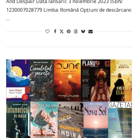
And Despair Data lansării: 3 noiembrie 2023 ISBN:
1230007028779 Limba: Română Opțiuni de descărcare:
…