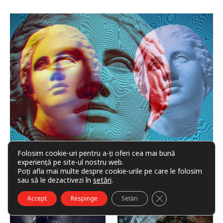
Folosim cookie-uri pentru a-ți oferi cea mai bună
Efectul Penrose
experiență pe site-ul nostru web.
Poți afla mai multe despre cookie-urile pe care le folosim
sau să le dezactivezi în
setări
.
CLOSE GDPR COO
Accept
Respinge
Setări