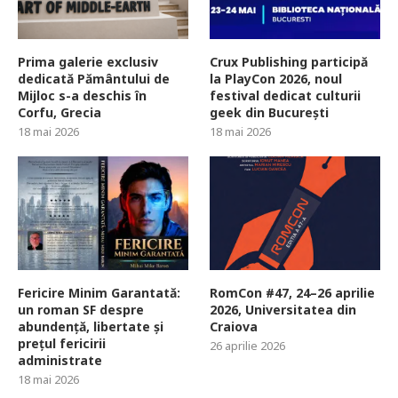
Prima galerie exclusiv
Crux Publishing participă
dedicată Pământului de
la PlayCon 2026, noul
Mijloc s-a deschis în
festival dedicat culturii
Corfu, Grecia
geek din București
18 mai 2026
18 mai 2026
Fericire Minim Garantată:
RomCon #47, 24–26 aprilie
un roman SF despre
2026, Universitatea din
abundență, libertate și
Craiova
prețul fericirii
26 aprilie 2026
administrate
18 mai 2026