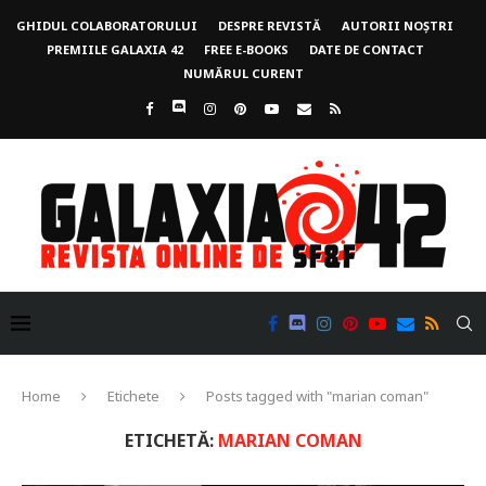
GHIDUL COLABORATORULUI
DESPRE REVISTĂ
AUTORII NOȘTRI
PREMIILE GALAXIA 42
FREE E-BOOKS
DATE DE CONTACT
NUMĂRUL CURENT
Home
Etichete
Posts tagged with "marian coman"
ETICHETĂ:
MARIAN COMAN