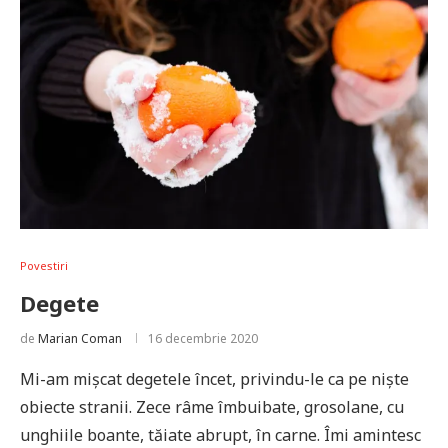
Povestiri
Degete
de
Marian Coman
16 decembrie 2020
Mi-am mişcat degetele încet, privindu-le ca pe nişte
obiecte stranii. Zece râme îmbuibate, grosolane, cu
unghiile boante, tăiate abrupt, în carne. Îmi amintesc