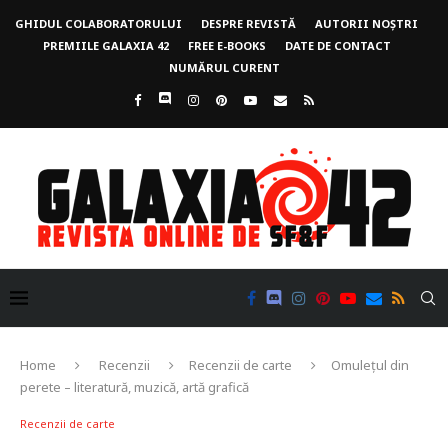
GHIDUL COLABORATORULUI
DESPRE REVISTĂ
AUTORII NOȘTRI
PREMIILE GALAXIA 42
FREE E-BOOKS
DATE DE CONTACT
NUMĂRUL CURENT
Home
Recenzii
Recenzii de carte
Omulețul din
perete – literatură, muzică, artă grafică
Recenzii de carte