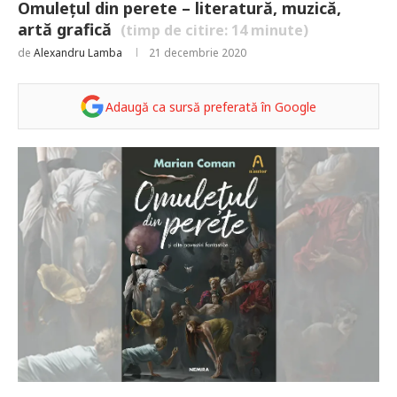
Omulețul din perete – literatură, muzică,
artă grafică
(timp de citire:
14
minute)
de
Alexandru Lamba
21 decembrie 2020
Adaugă ca sursă preferată în Google