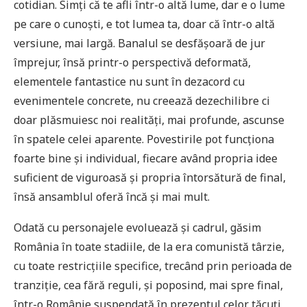
cotidian. Simți că te afli într-o altă lume, dar e o lume
pe care o cunoști, e tot lumea ta, doar că într-o altă
versiune, mai largă. Banalul se desfășoară de jur
împrejur, însă printr-o perspectivă deformată,
elementele fantastice nu sunt în dezacord cu
evenimentele concrete, nu creează dezechilibre ci
doar plăsmuiesc noi realități, mai profunde, ascunse
în spatele celei aparente. Povestirile pot funcționa
foarte bine și individual, fiecare având propria idee
suficient de viguroasă și propria întorsătură de final,
însă ansamblul oferă încă și mai mult.
Odată cu personajele evoluează și cadrul, găsim
România în toate stadiile, de la era comunistă târzie,
cu toate restricțiile specifice, trecând prin perioada de
tranziție, cea fără reguli, și poposind, mai spre final,
într-o Românie suspendată în prezentul celor tăcuți,