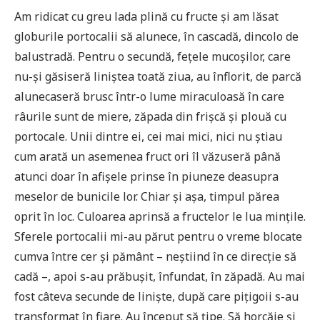
Am ridicat cu greu lada plină cu fructe și am lăsat
globurile portocalii să alunece, în cascadă, dincolo de
balustradă. Pentru o secundă, fețele mucoșilor, care
nu-și găsiseră liniștea toată ziua, au înflorit, de parcă
alunecaseră brusc într-o lume miraculoasă în care
râurile sunt de miere, zăpada din frișcă și plouă cu
portocale. Unii dintre ei, cei mai mici, nici nu știau
cum arată un asemenea fruct ori îl văzuseră până
atunci doar în afișele prinse în piuneze deasupra
meselor de bunicile lor. Chiar și așa, timpul părea
oprit în loc. Culoarea aprinsă a fructelor le lua mințile.
Sferele portocalii mi-au părut pentru o vreme blocate
cumva între cer și pământ – neștiind în ce direcție să
cadă –, apoi s-au prăbușit, înfundat, în zăpadă. Au mai
fost câteva secunde de liniște, după care pițigoii s-au
transformat în fiare. Au început să țipe. Să horcăie și