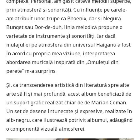
complexe. Personal, am găsit câteva melodii superbe,
prin atmosferă și sonorități. Cu influențe pe carele-
am atribuit unor trupe ca Phoenix, dar și Negură
Bunget sau Dor-de-duh, linia melodică propune o
varietate de instrumente și sonorități. Iar dacă
mulajul ei pe atmosfera din universul Haiganu a fost
în acord cu propria mea viziune, interpretarea
abordarea muzicală inspirată din „Omulețul din
perete” m-a surprins.
Și, ca transcenderea artistică din literatură spre alte
arte să fi și mai profundă, acest album beneficiază de
un suport grafic realizat chiar de de Marian Coman.
Un set de desene întunecate și expresive, realizate în
alb-negru, care ilustrează potrivit albumul, adăugând
o componentă vizuală atmosferei.