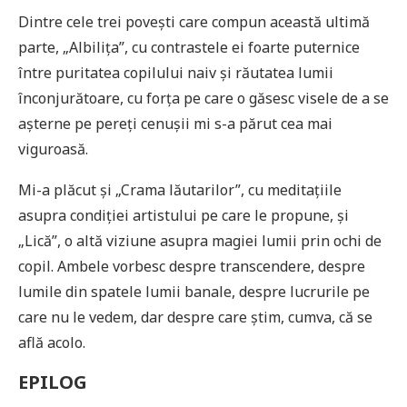
Dintre cele trei povești care compun această ultimă
parte, „Albilița”, cu contrastele ei foarte puternice
între puritatea copilului naiv și răutatea lumii
înconjurătoare, cu forța pe care o găsesc visele de a se
așterne pe pereți cenușii mi s-a părut cea mai
viguroasă.
Mi-a plăcut și „Crama lăutarilor”, cu meditațiile
asupra condiției artistului pe care le propune, și
„Lică”, o altă viziune asupra magiei lumii prin ochi de
copil. Ambele vorbesc despre transcendere, despre
lumile din spatele lumii banale, despre lucrurile pe
care nu le vedem, dar despre care știm, cumva, că se
află acolo.
EPILOG