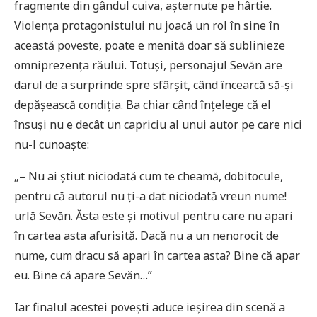
fragmente din gândul cuiva, așternute pe hârtie.
Violența protagonistului nu joacă un rol în sine în
această poveste, poate e menită doar să sublinieze
omniprezența răului. Totuși, personajul Sevăn are
darul de a surprinde spre sfârșit, când încearcă să-și
depășească condiția. Ba chiar când înțelege că el
însuși nu e decât un capriciu al unui autor pe care nici
nu-l cunoaște:
„– Nu ai știut niciodată cum te cheamă, dobitocule,
pentru că autorul nu ți-a dat niciodată vreun nume!
urlă Sevăn. Ăsta este și motivul pentru care nu apari
în cartea asta afurisită. Dacă nu a un nenorocit de
nume, cum dracu să apari în cartea asta? Bine că apar
eu. Bine că apare Sevăn…”
Iar finalul acestei povești aduce ieșirea din scenă a