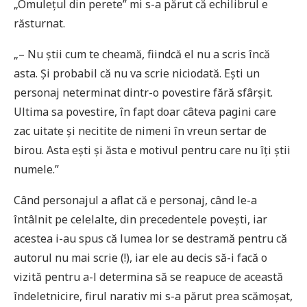
„Omulețul din perete” mi s-a părut că echilibrul e
răsturnat.
„– Nu știi cum te cheamă, fiindcă el nu a scris încă
asta. Și probabil că nu va scrie niciodată. Ești un
personaj neterminat dintr-o povestire fără sfârșit.
Ultima sa povestire, în fapt doar câteva pagini care
zac uitate și necitite de nimeni în vreun sertar de
birou. Asta ești și ăsta e motivul pentru care nu îți știi
numele.”
Când personajul a aflat că e personaj, când le-a
întâlnit pe celelalte, din precedentele povești, iar
acestea i-au spus că lumea lor se destramă pentru că
autorul nu mai scrie (!), iar ele au decis să-i facă o
vizită pentru a-l determina să se reapuce de această
îndeletnicire, firul narativ mi s-a părut prea scămoșat,