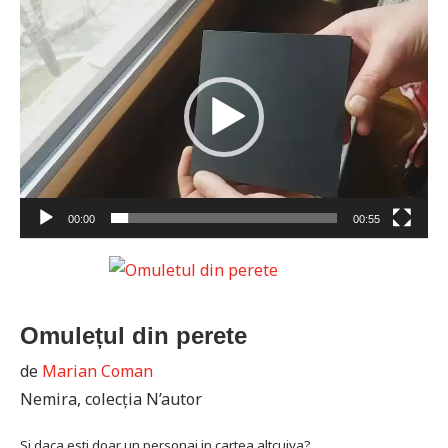
Player
video
00:00
00:55
Omulețul din perete
de
Marian Coman
Nemira, colecția N’autor
Si daca esti doar un personaj in cartea altcuiva?