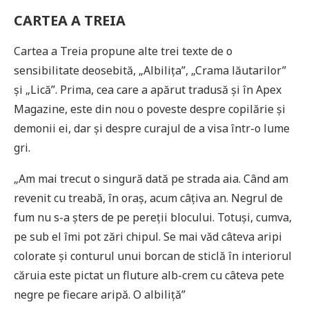
CARTEA A TREIA
Cartea a Treia propune alte trei texte de o
sensibilitate deosebită, „Albilița”, „Crama lăutarilor”
și „Lică”. Prima, cea care a apărut tradusă și în Apex
Magazine, este din nou o poveste despre copilărie și
demonii ei, dar și despre curajul de a visa într-o lume
gri.
„Am mai trecut o singură dată pe strada aia. Când am
revenit cu treabă, în oraș, acum câțiva an. Negrul de
fum nu s-a șters de pe pereții blocului. Totuși, cumva,
pe sub el îmi pot zări chipul. Se mai văd câteva aripi
colorate și conturul unui borcan de sticlă în interiorul
căruia este pictat un fluture alb-crem cu câteva pete
negre pe fiecare aripă. O albiliță”