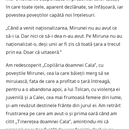
în care toate ițele, aparent dezlânate, se înfășoară, iar
povestea poveștilor capătă noi înțelesuri.
„Când a venit naționalizarea, Mirunei nu au avut ce
să-i ia. Dar nici ce să-i dea n-au avut. Pe Miruna nu au
naționalizat-o, deși unii ar fi zis că toată țara a trecut
prin ea. Doar că uitaseră.”
Am redescoperit „Copilăria doamnei Cala”, cu
poveștile Mirunei, cea la care băieții merg să se
miruiască, fata de care a profitat o țară întreagă,
pentru a o abandona apoi, a lui Tolcan, cu violența ei
juvenilă și a Calei, cea mai frumoasă femeie din lume,
și-am revăzut destinele frânte din jurul ei. Am retrăit
frustrarea pe care am avut-o și prima oară când am
citit „Tinerețea doamnei Cala”, amintindu-mi că