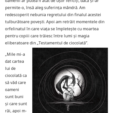
oamenii ar putea fi atât de ușor fericiți, dacă și-ar
permite-o, însă aleg suferința mândră. Am
redescoperit nebunia regretului din finalul acestei
tulburătoare povești. Apoi am retrăit momentele din
orfelinatul în care viața se împletește cu moartea
pentru copiii care trăiesc între lumi și magia
eliberatoare din „Testamentul de ciocolată”.
„Mile mi-a
dat cartea
lui de
ciocolată ca
să văd care
oameni
sunt buni
și care sunt
răi, apoi m-