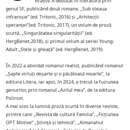
Brașov. A debutat în literatură prin
genul SF, publicând două romane, „Sub steaua
infraroșie” (ed. Tritonic, 2016) și „Arhitecții
speranței”(ed. Tritonic, 2017), un volum de proză
scurtă, „Singurătatea singularității” (ed.
HergBenet,2018), și primul volum al seriei Young-
Adult „Stele și gheață” (ed. HergBenet, 2019).
În 2022 a abordat romanul realist, publicând romanul
„Șapte virtuți deșarte și o păcătoasă moarte”, la
editura Litera, iar apoi, în 2024, a trecut la fuziunea
genurilor, prin romanul „Azilul meu”, de la editura
Polirom.
A mai scos la lumină proză scurtă în diverse reviste,
printre care: „Revista de cultură Familia”, „Ficțiunea
OPT Motive” „Știință și tehnică”, „Almanahul