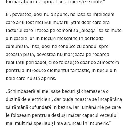
tocmai atunci i-a apucat pe ai mei să se mute.”
Ei, povestea, deși nu o spune, ne lasă să înțelegem
care ar fi fost motivul mutării. Știm doar care era
factorul care-i făcea pe oameni să „aleagă” să se mute
din casele lor în blocuri meschine în perioada
comunistă. Însă, deși ne conduce cu gândul spre
această pistă, povestea nu marșează pe redarea
realității perioadei, ci se folosește doar de atmosferă
pentru a introduce elementul fantastic, în becul din
baie care nu stă aprins.
„Schimbaseră ai mei șase becuri și chemaseră o
duzină de electricieni, dar buda noastră se încăpățâna
să rămână cufundată în beznă, iar lumânările pe care
le foloseam pentru a desluși măcar capacul veceului
mai mult mă speriau și mă aruncau în întuneric.”