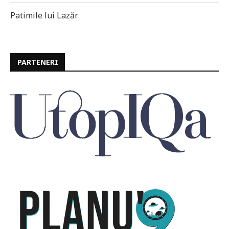
Patimile lui Lazăr
PARTENERI