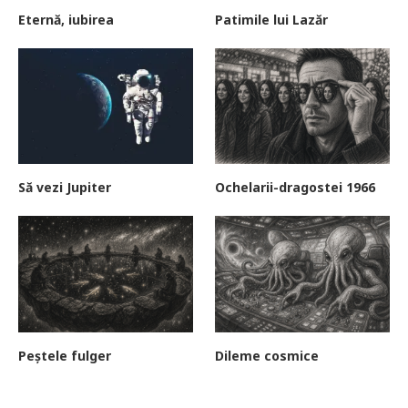
Eternă, iubirea
Patimile lui Lazăr
Să vezi Jupiter
Ochelarii-dragostei 1966
Peștele fulger
Dileme cosmice