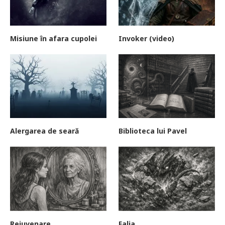
Misiune în afara cupolei
Invoker (video)
Alergarea de seară
Biblioteca lui Pavel
Rejuvenare
Falia