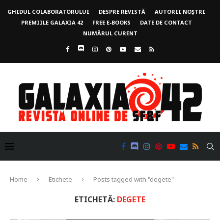
GHIDUL COLABORATORULUI
DESPRE REVISTĂ
AUTORII NOȘTRI
PREMIILE GALAXIA 42
FREE E-BOOKS
DATE DE CONTACT
NUMĂRUL CURENT
Home
Etichete
Posts tagged with "degete"
ETICHETĂ:
DEGETE