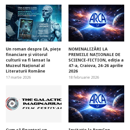
Un roman despre IA, piețe
NOMINALIZĂRI LA
financiare și viitorul
PREMIILE NAȚIONALE DE
culturii va fi lansat la
SCIENCE-FICTION, ediția a
Muzeul Național al
47-a, Craiova, 24-26 aprilie
Literaturii Române
2026
17 martie 2026
18 februarie 2026
Cum să finanțezi un
Invitație la RomCon,