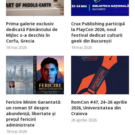
Prima galerie exclusiv
Crux Publishing participă
dedicată Pământului de
la PlayCon 2026, noul
Mijloc s-a deschis în
festival dedicat culturii
Corfu, Grecia
geek din București
18 mai 2026
18 mai 2026
Fericire Minim Garantată:
RomCon #47, 24–26 aprilie
un roman SF despre
2026, Universitatea din
abundență, libertate și
Craiova
prețul fericirii
26 aprilie 2026
administrate
18 mai 2026