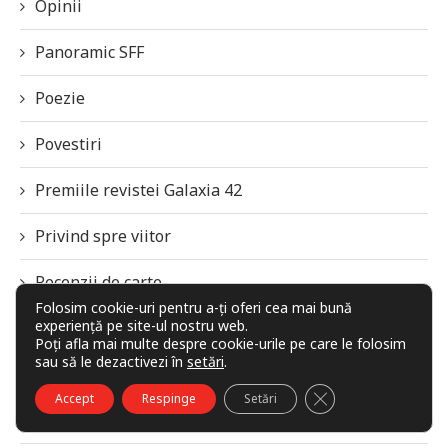
Opinii
Panoramic SFF
Poezie
Povestiri
Premiile revistei Galaxia 42
Privind spre viitor
Recenzii de carte
Folosim cookie-uri pentru a-ți oferi cea mai bună
experiență pe site-ul nostru web.
Recomandări, rețete și secrete
Poți afla mai multe despre cookie-urile pe care le folosim
sau să le dezactivezi în
setări
.
SFF Panorama
CLOSE GDPR COO
Accept
Respinge
Setări
Știință