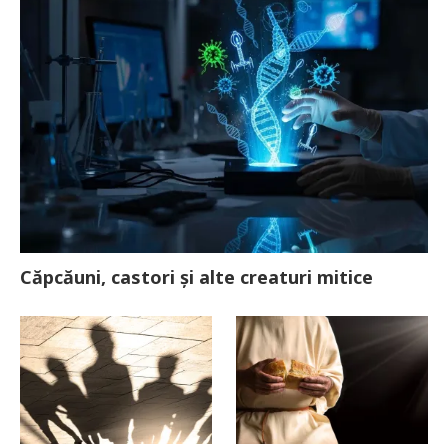
Căpcăuni, castori și alte creaturi mitice