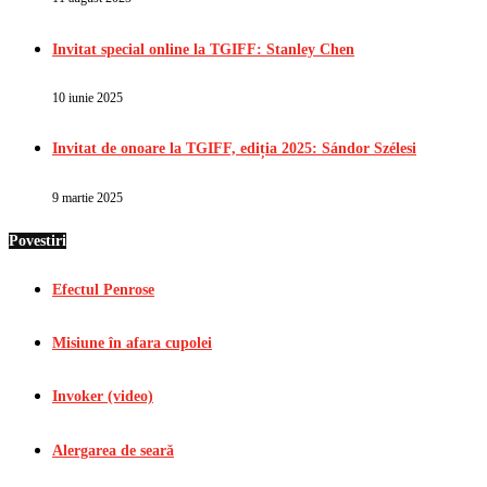
Invitat special online la TGIFF: Stanley Chen
10 iunie 2025
Invitat de onoare la TGIFF, ediția 2025: Sándor Szélesi
9 martie 2025
Povestiri
Efectul Penrose
Misiune în afara cupolei
Invoker (video)
Alergarea de seară