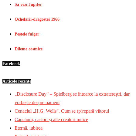
Să vezi Jupiter
Ochelarii-dragostei 1966
Peștele fulger
Dileme cosmice
Facebook
Articole recente
„Disclosure Day” – Spielberg se întoarce la extratereștri, dar
vorbește despre oameni
Cenaclul „H.G. Wells”. Cum se (p)repară viitorul
Căpcăuni, castori și alte creaturi mitice
Eternă, iubirea