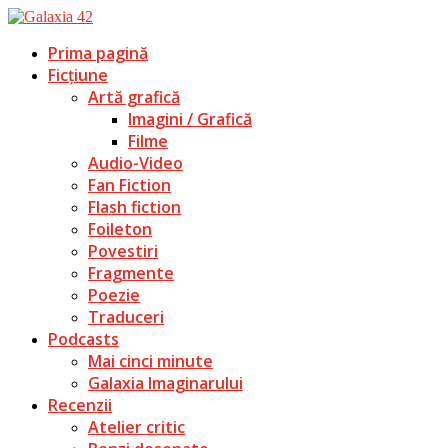
Prima pagină
Ficțiune
Artă grafică
Imagini / Grafică
Filme
Audio-Video
Fan Fiction
Flash fiction
Foileton
Povestiri
Fragmente
Poezie
Traduceri
Podcasts
Mai cinci minute
Galaxia Imaginarului
Recenzii
Atelier critic