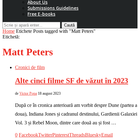
About Us
Submissions Guidelines
Free E-books
Caută
Home
Etichete
Posts tagged with "Matt Peters"
Etichetă:
Matt Peters
Cronici de film
Alte cinci filme SF de văzut în 2023
de
Victor Popa
18 august 2023
După ce în cronica anterioară am vorbit despre Dune (partea a
doua), Indiana Jones și cadranul destinului, Gardienii Galaxiei
Vol. 3 și Rebel Moon, dintre care două au și fost …
0
Facebook
Twitter
Pinterest
Threads
Bluesky
Email