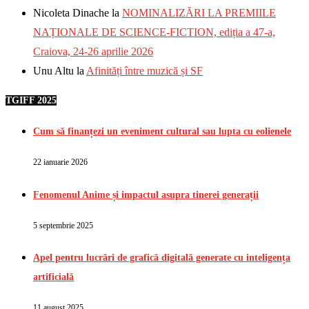
Nicoleta Dinache
la
NOMINALIZĂRI LA PREMIILE
NAȚIONALE DE SCIENCE-FICTION, ediția a 47-a,
Craiova, 24-26 aprilie 2026
Unu Altu
la
Afinități între muzică și SF
TGIFF 2025
Cum să finanțezi un eveniment cultural sau lupta cu eolienele
22 ianuarie 2026
Fenomenul Anime și impactul asupra tinerei generații
5 septembrie 2025
Apel pentru lucrări de grafică digitală generate cu inteligența
artificială
11 august 2025