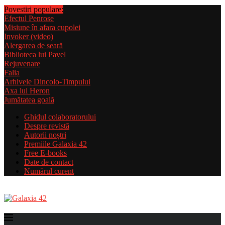
Povestiri populare:
Efectul Penrose
Misiune în afara cupolei
Invoker (video)
Alergarea de seară
Biblioteca lui Pavel
Rejuvenare
Falia
Arhivele Dincolo-Timpului
Axa lui Heron
Jumătatea goală
Ghidul colaboratorului
Despre revistă
Autorii noștri
Premiile Galaxia 42
Free E-books
Date de contact
Numărul curent