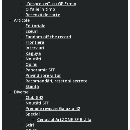
„Despre zei”, cu GP Ermin
O falie în timp
Recenzii de carte
Articole
Editoriale
Eseuri
Fandom off the record
Frontiera
Interviuri
Kaguya
Noutăți
Opinii
Panoramic SFF
Privind spre viitor
Recomandări, rețete și secrete
Știință
Diverse
Club G42
Noutăți SFF
Premiile revistei Galaxia 42
Special
Cenaclul ArtZONE SF Brăila
Știri