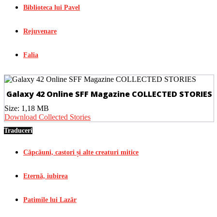
Biblioteca lui Pavel
Rejuvenare
Falia
Galaxy 42 Online SFF Magazine COLLECTED STORIES
Size:
1,18 MB
Download Collected Stories
Traduceri
Căpcăuni, castori și alte creaturi mitice
Eternă, iubirea
Patimile lui Lazăr