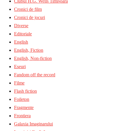
Clubul H.G. Wells Timișoara
Cronici de film
Cronici de jocuri
Diverse
Editoriale
English
English, Fiction
English, Non-fiction
Eseuri
Fandom off the record
Filme
Flash fiction
Foileton
Fragmente
Frontiera
Galaxia Imaginarului