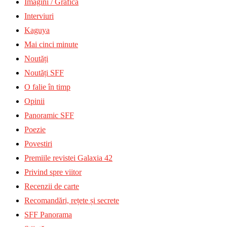
Imagini / Grafică
Interviuri
Kaguya
Mai cinci minute
Noutăți
Noutăți SFF
O falie în timp
Opinii
Panoramic SFF
Poezie
Povestiri
Premiile revistei Galaxia 42
Privind spre viitor
Recenzii de carte
Recomandări, rețete și secrete
SFF Panorama