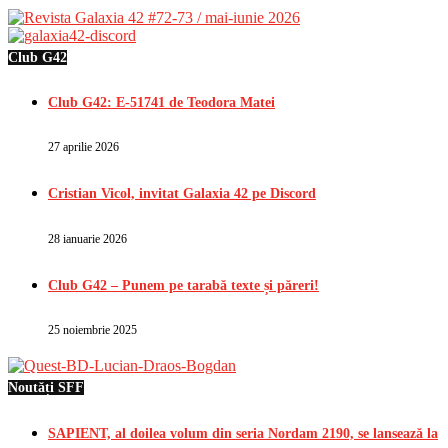
Club G42
Club G42: E-51741 de Teodora Matei
27 aprilie 2026
Cristian Vicol, invitat Galaxia 42 pe Discord
28 ianuarie 2026
Club G42 – Punem pe tarabă texte și păreri!
25 noiembrie 2025
Noutăți SFF
SAPIENT, al doilea volum din seria Nordam 2190, se lansează la