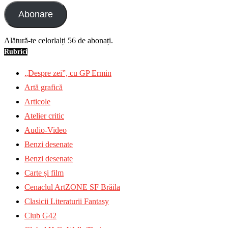
Abonare
Alătură-te celorlalți 56 de abonați.
Rubrici
„Despre zei”, cu GP Ermin
Artă grafică
Articole
Atelier critic
Audio-Video
Benzi desenate
Benzi desenate
Carte și film
Cenaclul ArtZONE SF Brăila
Clasicii Literaturii Fantasy
Club G42