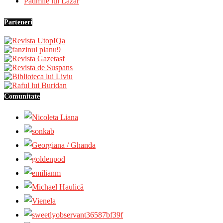
Patimile lui Lazăr
Parteneri
Comunitate