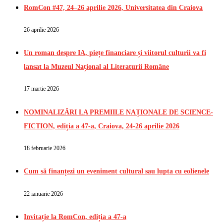
RomCon #47, 24–26 aprilie 2026, Universitatea din Craiova
26 aprilie 2026
Un roman despre IA, piețe financiare și viitorul culturii va fi
lansat la Muzeul Național al Literaturii Române
17 martie 2026
NOMINALIZĂRI LA PREMIILE NAȚIONALE DE SCIENCE-
FICTION, ediția a 47-a, Craiova, 24-26 aprilie 2026
18 februarie 2026
Cum să finanțezi un eveniment cultural sau lupta cu eolienele
22 ianuarie 2026
Invitație la RomCon, ediția a 47-a