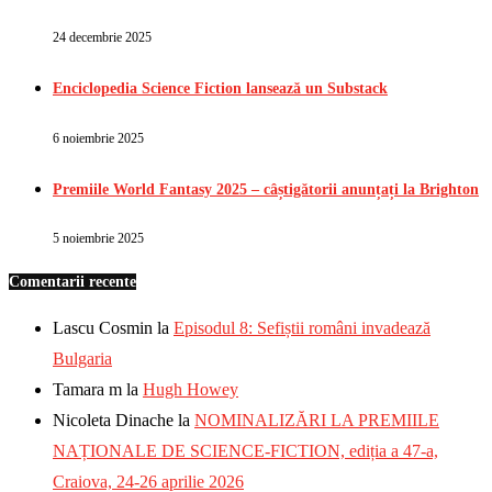
24 decembrie 2025
Enciclopedia Science Fiction lansează un Substack
6 noiembrie 2025
Premiile World Fantasy 2025 – câștigătorii anunțați la Brighton
5 noiembrie 2025
Comentarii recente
Lascu Cosmin
la
Episodul 8: Sefiștii români invadează
Bulgaria
Tamara m
la
Hugh Howey
Nicoleta Dinache
la
NOMINALIZĂRI LA PREMIILE
NAȚIONALE DE SCIENCE-FICTION, ediția a 47-a,
Craiova, 24-26 aprilie 2026