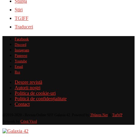
Știință
Știri
TGIFF
Traduceri
Facebook
Discord
Instagram
Pinterest
Youtube
Email
Rss
Despre revistă
Autorii noștri
Politica de cookie-uri
Politică de confidențialitate
Contact
@2019-2020 - Revista Online SFF Galaxia 42. Powered by
3Waves Net
&
TutWP
.
Artwork by
Cristi Vicol
.