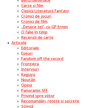
Benzi desenate
Carte și film
Clasicii Literaturii Fantasy
Cronici de jocuri
Cronici de film
„Despre zei”, cu GP Ermin
O falie în timp
Recenzii de carte
Articole
Editoriale
Eseuri
Fandom off the record
Frontiera
Interviuri
Kaguya
Noutăți
Opinii
Panoramic SFF
Privind spre viitor
Recomandări, rețete și secrete
Știință