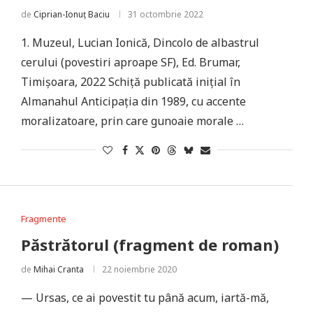
de
Ciprian-Ionuț Baciu
31 octombrie 2022
1. Muzeul, Lucian Ionică, Dincolo de albastrul
cerului (povestiri aproape SF), Ed. Brumar,
Timișoara, 2022 Schiță publicată inițial în
Almanahul Anticipația din 1989, cu accente
moralizatoare, prin care gunoaie morale …
Fragmente
Păstrătorul (fragment de roman)
de
Mihai Cranta
22 noiembrie 2020
— Ursas, ce ai povestit tu până acum, iartă-mă,