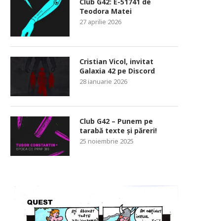
Club G42: E-51741 de
Teodora Matei
27 aprilie 2026
Cristian Vicol, invitat
Galaxia 42 pe Discord
28 ianuarie 2026
Club G42 – Punem pe
tarabă texte și păreri!
25 noiembrie 2025