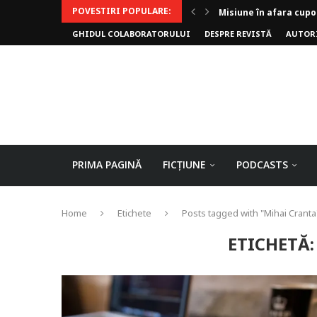
POVESTIRI POPULARE:
Invoker (video)
GHIDUL COLABORATORULUI
DESPRE REVISTĂ
AUTOR
Alergarea de seară
Biblioteca lui Pavel
Rejuvenare
Falia
Arhivele Dincolo-Timp
Axa lui Heron
Jumătatea goală
PRIMA PAGINĂ
FICȚIUNE
PODCASTS
Home
Etichete
Posts tagged with "Mihai Cranta
ETICHETĂ