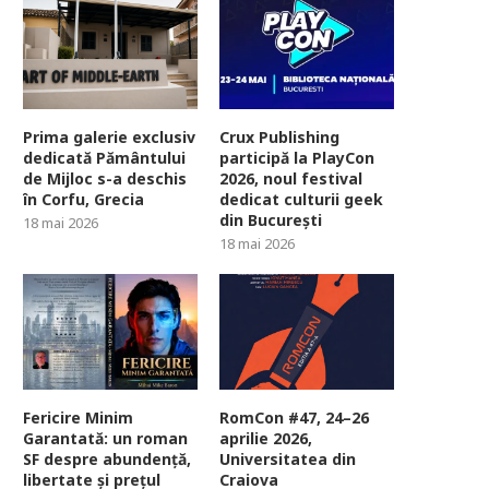
Prima galerie exclusiv
Crux Publishing
dedicată Pământului
participă la PlayCon
de Mijloc s-a deschis
2026, noul festival
în Corfu, Grecia
dedicat culturii geek
din București
18 mai 2026
18 mai 2026
Fericire Minim
RomCon #47, 24–26
Garantată: un roman
aprilie 2026,
SF despre abundență,
Universitatea din
libertate și prețul
Craiova