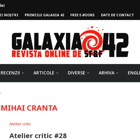
II NOȘTRI
PREMIILE GALAXIA 42
FREE E-BOOKS
DATE DE CONTACT
ului
RECENZII
ARTICOLE
DIVERSE
ARHIVA
ENGL
"
:
MIHAI CRANTA
Atelier critic
Atelier critic #28