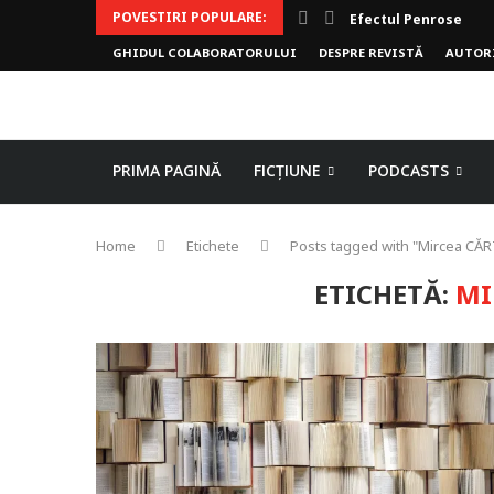
POVESTIRI POPULARE:
Efectul Penrose
GHIDUL COLABORATORULUI
DESPRE REVISTĂ
AUTOR
PRIMA PAGINĂ
FICȚIUNE
PODCASTS
Home
Etichete
Posts tagged with "Mircea C
ETICHETĂ:
MI