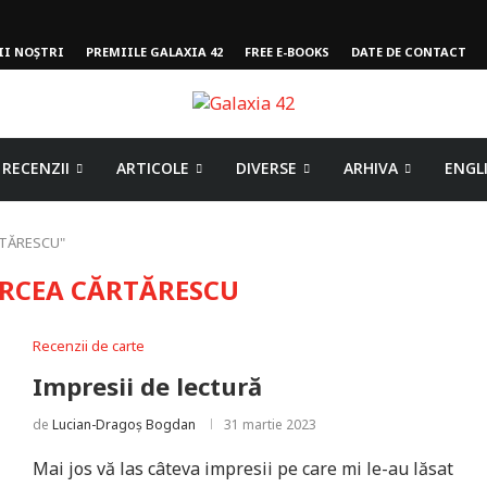
II NOȘTRI
PREMIILE GALAXIA 42
FREE E-BOOKS
DATE DE CONTACT
RECENZII
ARTICOLE
DIVERSE
ARHIVA
ENGL
ĂRTĂRESCU"
RCEA CĂRTĂRESCU
Recenzii de carte
Impresii de lectură
de
Lucian-Dragoș Bogdan
31 martie 2023
Mai jos vă las câteva impresii pe care mi le-au lăsat