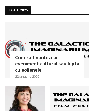
TGIFF 2025
Cum să finanțezi un
eveniment cultural sau lupta
cu eolienele
22 ianuarie 2026