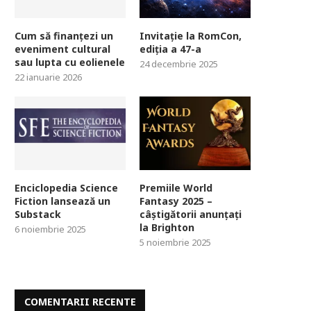
Cum să finanțezi un
Invitație la RomCon,
eveniment cultural
ediția a 47-a
sau lupta cu eolienele
24 decembrie 2025
22 ianuarie 2026
Enciclopedia Science
Premiile World
Fiction lansează un
Fantasy 2025 –
Substack
câștigătorii anunțați
la Brighton
6 noiembrie 2025
5 noiembrie 2025
COMENTARII RECENTE