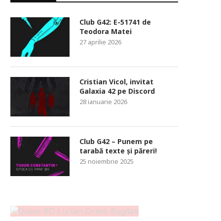
Club G42: E-51741 de
Teodora Matei
27 aprilie 2026
Cristian Vicol, invitat
Galaxia 42 pe Discord
28 ianuarie 2026
Club G42 – Punem pe
tarabă texte și păreri!
25 noiembrie 2025