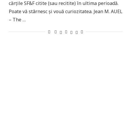
cărțile SF&F citite (sau recitite) în ultima perioadă.
Poate vă stârnesc și vouă curiozitatea. Jean M. AUEL
– The …