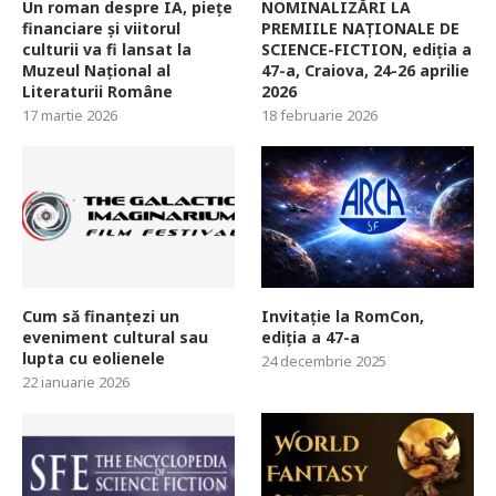
Un roman despre IA, piețe
NOMINALIZĂRI LA
financiare și viitorul
PREMIILE NAȚIONALE DE
culturii va fi lansat la
SCIENCE-FICTION, ediția a
Muzeul Național al
47-a, Craiova, 24-26 aprilie
Literaturii Române
2026
17 martie 2026
18 februarie 2026
Cum să finanțezi un
Invitație la RomCon,
eveniment cultural sau
ediția a 47-a
lupta cu eolienele
24 decembrie 2025
22 ianuarie 2026