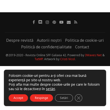
Despre revistă
Autorii noștri
Politica de cookie-uri
Politică de confidențialitate
Contact
@2019-2020 - Revista Online SFF Galaxia 42. Powered by
3Waves Net
&
TutWP
. Artwork by
Cristi Vicol
.
Folosim cookie-uri pentru a-ți oferi cea mai bună
experiență pe site-ul nostru web.
Poți afla mai multe despre cookie-urile pe care le folosim
sau să le dezactivezi în
setări
.
CLOSE GDPR COO
Accept
Respinge
Setări