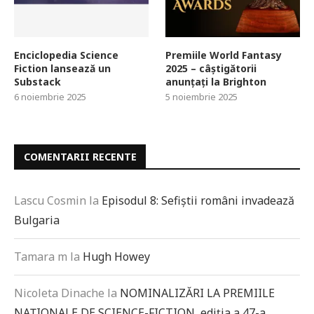
Enciclopedia Science
Premiile World Fantasy
Fiction lansează un
2025 – câștigătorii
Substack
anunțați la Brighton
6 noiembrie 2025
5 noiembrie 2025
COMENTARII RECENTE
Lascu Cosmin
la
Episodul 8: Sefiștii români invadează
Bulgaria
Tamara m
la
Hugh Howey
Nicoleta Dinache
la
NOMINALIZĂRI LA PREMIILE
NAȚIONALE DE SCIENCE-FICTION, ediția a 47-a,