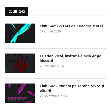
CLUB G42
Club G42: E-51741 de Teodora Matei
27 aprilie 2026
Cristian Vicol, invitat Galaxia 42 pe
Discord
28 ianuarie 2026
Club G42 – Punem pe tarabă texte și
păreri!
25 noiembrie 2025