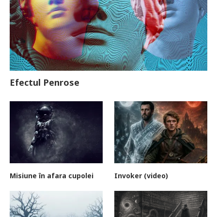
Efectul Penrose
Misiune în afara cupolei
Invoker (video)