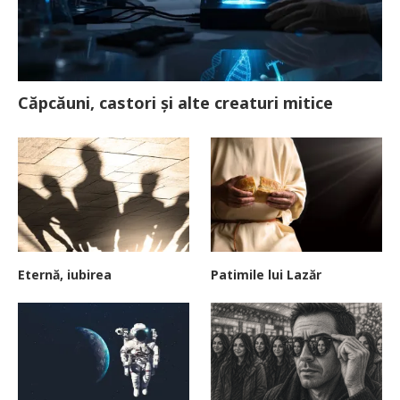
Căpcăuni, castori și alte creaturi mitice
Eternă, iubirea
Patimile lui Lazăr