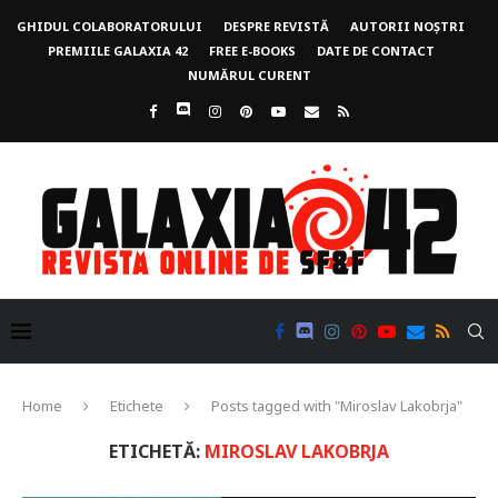
GHIDUL COLABORATORULUI
DESPRE REVISTĂ
AUTORII NOȘTRI
PREMIILE GALAXIA 42
FREE E-BOOKS
DATE DE CONTACT
NUMĂRUL CURENT
Home
Etichete
Posts tagged with "Miroslav Lakobrja"
ETICHETĂ:
MIROSLAV LAKOBRJA