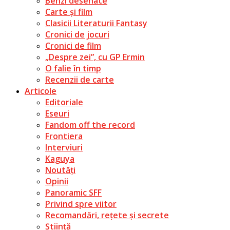
Benzi desenate
Carte și film
Clasicii Literaturii Fantasy
Cronici de jocuri
Cronici de film
„Despre zei”, cu GP Ermin
O falie în timp
Recenzii de carte
Articole
Editoriale
Eseuri
Fandom off the record
Frontiera
Interviuri
Kaguya
Noutăți
Opinii
Panoramic SFF
Privind spre viitor
Recomandări, rețete și secrete
Știință