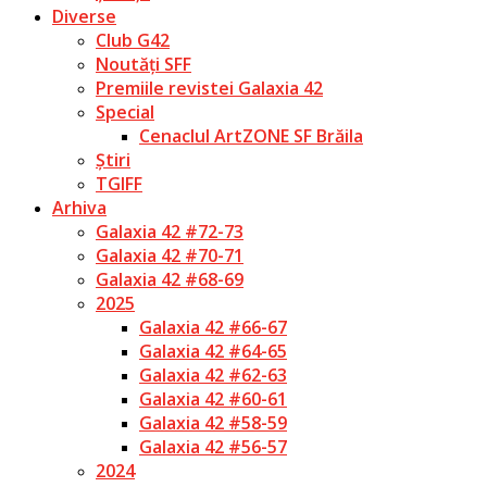
Diverse
Club G42
Noutăți SFF
Premiile revistei Galaxia 42
Special
Cenaclul ArtZONE SF Brăila
Știri
TGIFF
Arhiva
Galaxia 42 #72-73
Galaxia 42 #70-71
Galaxia 42 #68-69
2025
Galaxia 42 #66-67
Galaxia 42 #64-65
Galaxia 42 #62-63
Galaxia 42 #60-61
Galaxia 42 #58-59
Galaxia 42 #56-57
2024