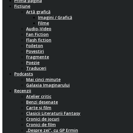
Prima pagină
Ficțiune
Artă grafică
Imagini / Grafică
Filme
Audio-Video
Fan Fiction
Flash fiction
Foileton
Povestiri
Fragmente
Poezie
Traduceri
Podcasts
Mai cinci minute
Galaxia Imaginarului
Recenzii
Atelier critic
Benzi desenate
Carte și film
Clasicii Literaturii Fantasy
Cronici de jocuri
Cronici de film
„Despre zei”, cu GP Ermin