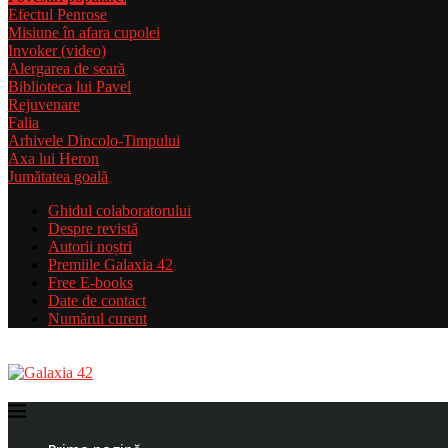
Efectul Penrose
Misiune în afara cupolei
Invoker (video)
Alergarea de seară
Biblioteca lui Pavel
Rejuvenare
Falia
Arhivele Dincolo-Timpului
Axa lui Heron
Jumătatea goală
Ghidul colaboratorului
Despre revistă
Autorii noștri
Premiile Galaxia 42
Free E-books
Date de contact
Numărul curent