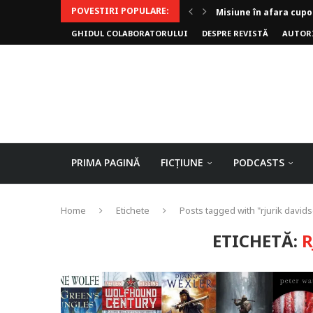
POVESTIRI POPULARE:
Invoker (video)
GHIDUL COLABORATORULUI
DESPRE REVISTĂ
AUTOR
Alergarea de seară
Biblioteca lui Pavel
Rejuvenare
Falia
Arhivele Dincolo-Timp
Axa lui Heron
Jumătatea goală
PRIMA PAGINĂ
FICȚIUNE
PODCASTS
Home
Etichete
Posts tagged with "rjurik david
ETICHETĂ:
R