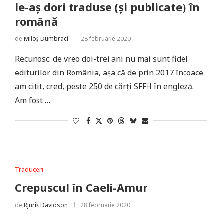
le-aș dori traduse (și publicate) în
română
de
Miloș Dumbraci
28 februarie 2020
Recunosc: de vreo doi-trei ani nu mai sunt fidel
editurilor din România, așa că de prin 2017 încoace
am citit, cred, peste 250 de cărți SFFH în engleză.
Am fost …
Traduceri
Crepuscul în Caeli-Amur
de
Rjurik Davidson
28 februarie 2020