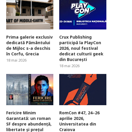
Prima galerie exclusiv
Crux Publishing
dedicată Pământului
participă la PlayCon
de Mijloc s-a deschis
2026, noul festival
în Corfu, Grecia
dedicat culturii geek
din București
18 mai 2026
18 mai 2026
Fericire Minim
RomCon #47, 24–26
Garantată: un roman
aprilie 2026,
SF despre abundență,
Universitatea din
libertate și prețul
Craiova