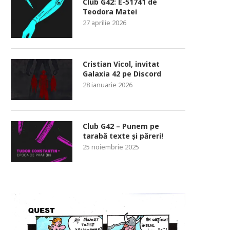
Club G42: E-51741 de
Teodora Matei
27 aprilie 2026
Cristian Vicol, invitat
Galaxia 42 pe Discord
28 ianuarie 2026
Club G42 – Punem pe
tarabă texte și păreri!
25 noiembrie 2025