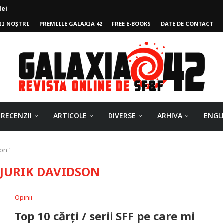
II NOȘTRI
PREMIILE GALAXIA 42
FREE E-BOOKS
DATE DE CONTACT
ului
RECENZII
ARTICOLE
DIVERSE
ARHIVA
ENGL
son"
JURIK DAVIDSON
Opinii
Top 10 cărți / serii SFF pe care mi