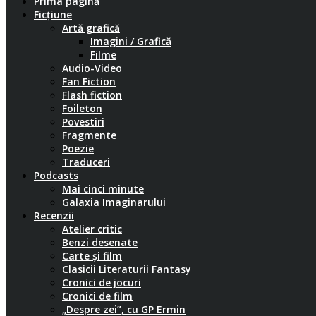
Prima pagină
Ficțiune
Artă grafică
Imagini / Grafică
Filme
Audio-Video
Fan Fiction
Flash fiction
Foileton
Povestiri
Fragmente
Poezie
Traduceri
Podcasts
Mai cinci minute
Galaxia Imaginarului
Recenzii
Atelier critic
Benzi desenate
Carte și film
Clasicii Literaturii Fantasy
Cronici de jocuri
Cronici de film
„Despre zei”, cu GP Ermin