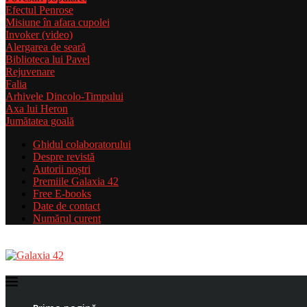
Efectul Penrose
Misiune în afara cupolei
Invoker (video)
Alergarea de seară
Biblioteca lui Pavel
Rejuvenare
Falia
Arhivele Dincolo-Timpului
Axa lui Heron
Jumătatea goală
Ghidul colaboratorului
Despre revistă
Autorii noștri
Premiile Galaxia 42
Free E-books
Date de contact
Numărul curent