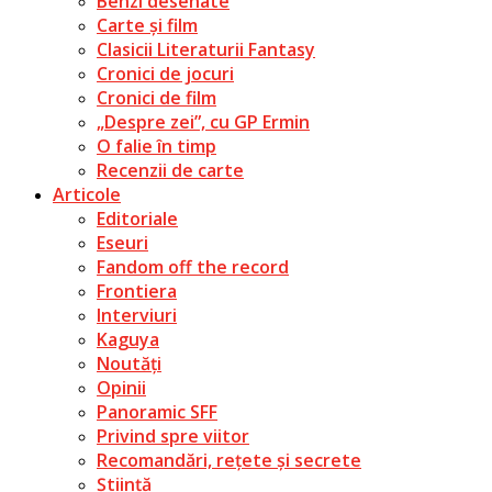
Benzi desenate
Carte și film
Clasicii Literaturii Fantasy
Cronici de jocuri
Cronici de film
„Despre zei”, cu GP Ermin
O falie în timp
Recenzii de carte
Articole
Editoriale
Eseuri
Fandom off the record
Frontiera
Interviuri
Kaguya
Noutăți
Opinii
Panoramic SFF
Privind spre viitor
Recomandări, rețete și secrete
Știință