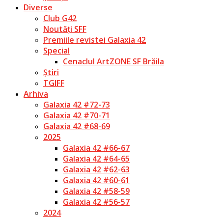
Diverse
Club G42
Noutăți SFF
Premiile revistei Galaxia 42
Special
Cenaclul ArtZONE SF Brăila
Știri
TGIFF
Arhiva
Galaxia 42 #72-73
Galaxia 42 #70-71
Galaxia 42 #68-69
2025
Galaxia 42 #66-67
Galaxia 42 #64-65
Galaxia 42 #62-63
Galaxia 42 #60-61
Galaxia 42 #58-59
Galaxia 42 #56-57
2024