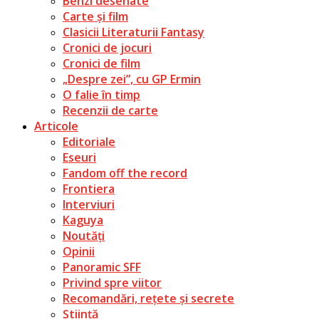
Benzi desenate
Carte și film
Clasicii Literaturii Fantasy
Cronici de jocuri
Cronici de film
„Despre zei”, cu GP Ermin
O falie în timp
Recenzii de carte
Articole
Editoriale
Eseuri
Fandom off the record
Frontiera
Interviuri
Kaguya
Noutăți
Opinii
Panoramic SFF
Privind spre viitor
Recomandări, rețete și secrete
Știință