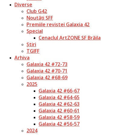
Diverse
Club G42
Noutăți SFF
Premiile revistei Galaxia 42
Special
Cenaclul ArtZONE SF Brăila
Știri
TGIFF
Arhiva
Galaxia 42 #72-73
Galaxia 42 #70-71
Galaxia 42 #68-69
2025
Galaxia 42 #66-67
Galaxia 42 #64-65
Galaxia 42 #62-63
Galaxia 42 #60-61
Galaxia 42 #58-59
Galaxia 42 #56-57
2024