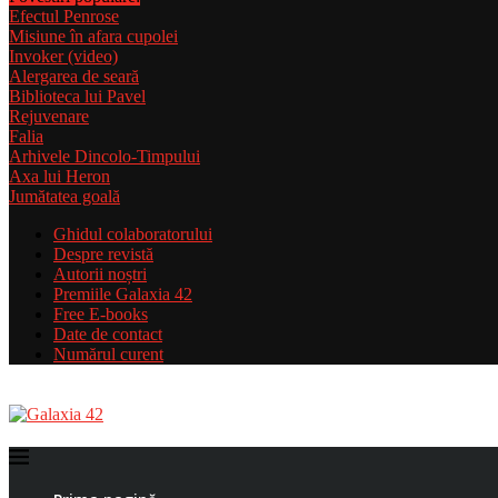
Efectul Penrose
Misiune în afara cupolei
Invoker (video)
Alergarea de seară
Biblioteca lui Pavel
Rejuvenare
Falia
Arhivele Dincolo-Timpului
Axa lui Heron
Jumătatea goală
Ghidul colaboratorului
Despre revistă
Autorii noștri
Premiile Galaxia 42
Free E-books
Date de contact
Numărul curent