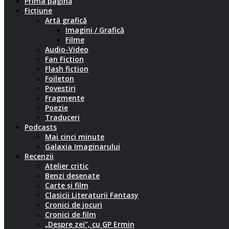
Prima pagină
Ficțiune
Artă grafică
Imagini / Grafică
Filme
Audio-Video
Fan Fiction
Flash fiction
Foileton
Povestiri
Fragmente
Poezie
Traduceri
Podcasts
Mai cinci minute
Galaxia Imaginarului
Recenzii
Atelier critic
Benzi desenate
Carte și film
Clasicii Literaturii Fantasy
Cronici de jocuri
Cronici de film
„Despre zei”, cu GP Ermin