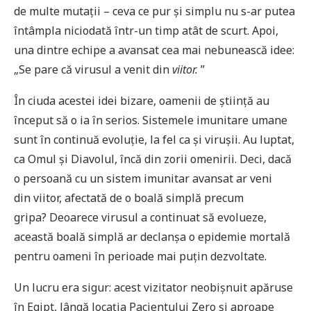
de multe mutații – ceva ce pur și simplu nu s-ar putea
întâmpla niciodată într-un timp atât de scurt. Apoi,
una dintre echipe a avansat cea mai nebunească idee:
„Se pare că virusul a venit din
viitor.
”
În ciuda acestei idei bizare, oamenii de știință au
început să o ia în serios. Sistemele imunitare umane
sunt în continuă evoluție, la fel ca și virușii. Au luptat,
ca Omul și Diavolul, încă din zorii omenirii. Deci, dacă
o persoană cu un sistem imunitar avansat ar veni
din viitor, afectată de o boală simplă precum
gripa? Deoarece virusul a continuat să evolueze,
această boală simplă ar declanșa o epidemie mortală
pentru oameni în perioade mai puțin dezvoltate.
Un lucru era sigur: acest vizitator neobișnuit apăruse
în Egipt, lângă locația Pacientului Zero și aproape