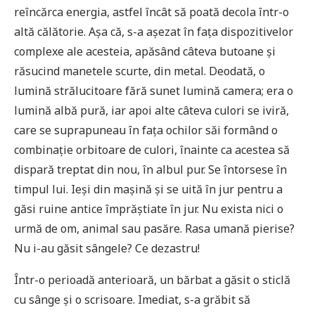
reîncărca energia, astfel încât să poată decola într-o
altă călătorie. Așa că, s-a așezat în fața dispozitivelor
complexe ale acesteia, apăsând câteva butoane și
răsucind manetele scurte, din metal. Deodată, o
lumină strălucitoare fără sunet lumină camera; era o
lumină albă pură, iar apoi alte câteva culori se iviră,
care se suprapuneau în fața ochilor săi formând o
combinație orbitoare de culori, înainte ca acestea să
dispară treptat din nou, în albul pur. Se întorsese în
timpul lui. Ieși din mașină și se uită în jur pentru a
găsi ruine antice împrăștiate în jur. Nu exista nici o
urmă de om, animal sau pasăre. Rasa umană pierise?
Nu i-au găsit sângele? Ce dezastru!
Într-o perioadă anterioară, un bărbat a găsit o sticlă
cu sânge și o scrisoare. Imediat, s-a grăbit să