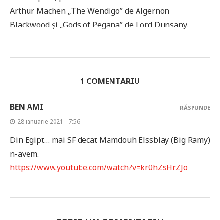
Arthur Machen „The Wendigo” de Algernon
Blackwood și „Gods of Pegana” de Lord Dunsany.
1 COMENTARIU
BEN AMI
RĂSPUNDE
28 ianuarie 2021 - 7:56
Din Egipt… mai SF decat Mamdouh Elssbiay (Big Ramy)
n-avem.
https://www.youtube.com/watch?v=kr0hZsHrZJo