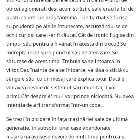
Într-unul dintre cartierele vechi din Cairo – unul de
obicei aglomerat, deși acum străzile sale erau la fel de
pustii ca într-un oraș fantomă – un bărbat se furișa
cu prudență pe aleile întunecate, ascunzându-se de
ochii curioși care l-ar fi căutat. Cât de ironic! Fugise din
timpul său pentru a fi vânat în acesta din trecut! Se
îndreptă încet spre punctul său de aterizare. Se
săturase de acest timp. Trebuia să se întoarcă în
viitor. Dar, înainte de a se întoarce, va lăsa o sticlă cu
sângele său, cu un mesaj care explica totul. Dacă ei
vor avea nevoie de sistemul său imunitar, îl vor
primi. Cât despre
el
, nu-l vor prinde niciodată. Nu avea
intenția de a fi transformat într-un cobai.
Se trezi în picioare în fața mașinăriei sale de ultimă
generație, în subsolul unei case abandonate;
mașinăria avusese nevoie de mult timp pentru a-și