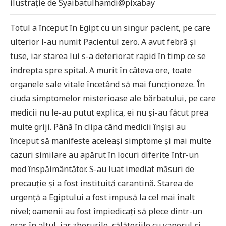
ilustrație de Syaibatulhamdi@pixabay
Totul a început în Egipt cu un singur pacient, pe care
ulterior l-au numit Pacientul zero. A avut febră și
tuse, iar starea lui s-a deteriorat rapid în timp ce se
îndrepta spre spital. A murit în câteva ore, toate
organele sale vitale încetând să mai funcționeze. În
ciuda simptomelor misterioase ale bărbatului, pe care
medicii nu le-au putut explica, ei nu și-au făcut prea
multe griji. Până în clipa când medicii înșiși au
început să manifeste aceleași simptome și mai multe
cazuri similare au apărut în locuri diferite într-un
mod înspăimântător. S-au luat imediat măsuri de
precauție și a fost instituită carantină. Starea de
urgență a Egiptului a fost impusă la cel mai înalt
nivel; oamenii au fost împiedicați să plece dintr-un
oraș în altul, iar zborurile, călătoriile cu vaporul și