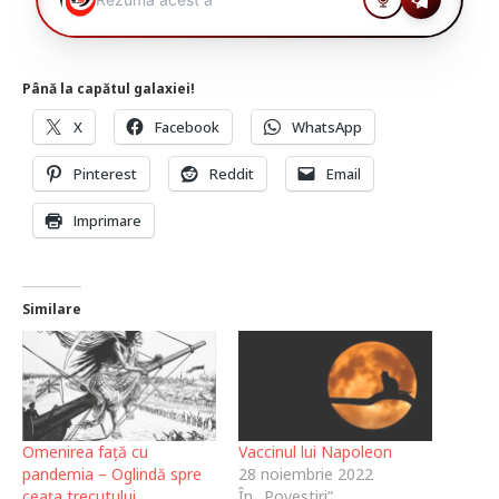
Până la capătul galaxiei!
X
Facebook
WhatsApp
Pinterest
Reddit
Email
Imprimare
Similare
Omenirea față cu
Vaccinul lui Napoleon
pandemia – Oglindă spre
28 noiembrie 2022
ceața trecutului
În „Povestiri”