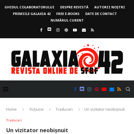
GHIDUL COLABORATORULUI
DESPRE REVISTĂ
AUTORII NOȘTRI
PREMIILE GALAXIA 42
FREE E-BOOKS
DATE DE CONTACT
NUMĂRUL CURENT
Home
Ficțiune
Traduceri
Un vizitator neobișnuit
Traduceri
Un vizitator neobișnuit