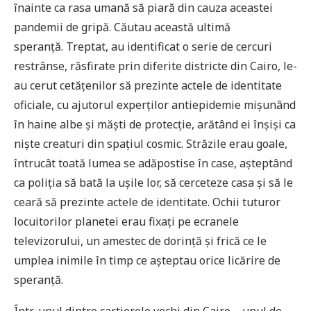
înainte ca rasa umană să piară din cauza aceastei
pandemii de gripă. Căutau această ultimă
speranță. Treptat, au identificat o serie de cercuri
restrânse, răsfirate prin diferite districte din Cairo, le-
au cerut cetățenilor să prezinte actele de identitate
oficiale, cu ajutorul experților antiepidemie mișunând
în haine albe și măști de protecție, arătând ei înșiși ca
niște creaturi din spațiul cosmic. Străzile erau goale,
întrucât toată lumea se adăpostise în case, așteptând
ca poliția să bată la ușile lor, să cerceteze casa și să le
ceară să prezinte actele de identitate. Ochii tuturor
locuitorilor planetei erau fixați pe ecranele
televizorului, un amestec de dorință și frică ce le
umplea inimile în timp ce așteptau orice licărire de
speranță.