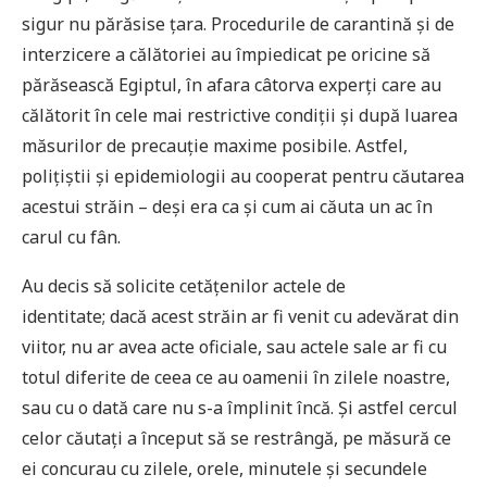
sigur nu părăsise țara. Procedurile de carantină și de
interzicere a călătoriei au împiedicat pe oricine să
părăsească Egiptul, în afara câtorva experți care au
călătorit în cele mai restrictive condiții și după luarea
măsurilor de precauție maxime posibile. Astfel,
polițiștii și epidemiologii au cooperat pentru căutarea
acestui străin – deși era ca și cum ai căuta un ac în
carul cu fân.
Au decis să solicite cetățenilor actele de
identitate; dacă acest străin ar fi venit cu adevărat din
viitor, nu ar avea acte oficiale, sau actele sale ar fi cu
totul diferite de ceea ce au oamenii în zilele noastre,
sau cu o dată care nu s-a împlinit încă. Și astfel cercul
celor căutați a început să se restrângă, pe măsură ce
ei concurau cu zilele, orele, minutele și secundele