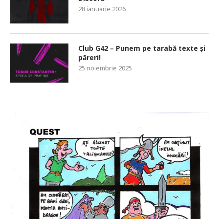
28 ianuarie 2026
Club G42 – Punem pe tarabă texte și
păreri!
25 noiembrie 2025