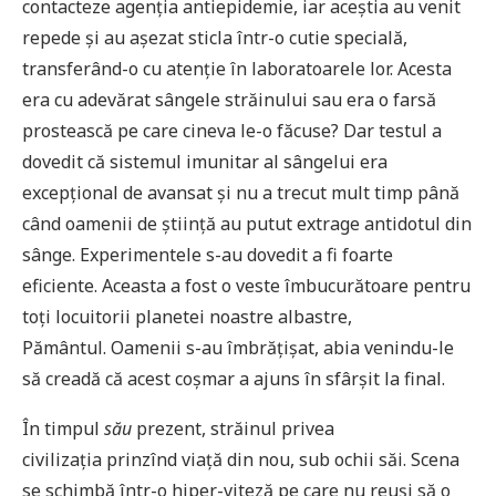
contacteze agenția antiepidemie, iar aceștia au venit
repede și au așezat sticla într-o cutie specială,
transferând-o cu atenție în laboratoarele lor. Acesta
era cu adevărat sângele străinului sau era o farsă
prostească pe care cineva le-o făcuse? Dar testul a
dovedit că sistemul imunitar al sângelui era
excepțional de avansat și nu a trecut mult timp până
când oamenii de știință au putut extrage antidotul din
sânge. Experimentele s-au dovedit a fi foarte
eficiente. Aceasta a fost o veste îmbucurătoare pentru
toți locuitorii planetei noastre albastre,
Pământul. Oamenii s-au îmbrățișat, abia venindu-le
să creadă că acest coșmar a ajuns în sfârșit la final.
În timpul
său
prezent, străinul privea
civilizația prinzînd viață din nou, sub ochii săi. Scena
se schimbă într-o hiper-viteză pe care nu reuși să o