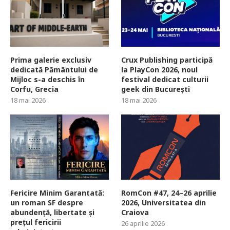
Prima galerie exclusiv
Crux Publishing participă
dedicată Pământului de
la PlayCon 2026, noul
Mijloc s-a deschis în
festival dedicat culturii
Corfu, Grecia
geek din București
18 mai 2026
18 mai 2026
Fericire Minim Garantată:
RomCon #47, 24–26 aprilie
un roman SF despre
2026, Universitatea din
abundență, libertate și
Craiova
prețul fericirii
26 aprilie 2026