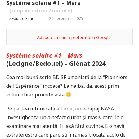
Système solaire #1 – Mars
(timp de citire:
2
minute)
de
Eduard Pandele
29 decembrie 2025
Adaugă ca sursă preferată în Google
Système solaire #1 – Mars
(Lecigne/Bedouel) – Glénat 2024
Cea mai bună serie BD SF umanistă de la “Pionniers
de l’Espérance” încoace? La naiba, da, acest prim
volum chiar promite asta
Pe partea întunecată a Lunii, un echipaj NASA
investighează un artefact ciudat și masiv care, la o
examinare mai atentă, îi lasă fără cuvinte. E o navă
extraterestră care pare să fi rămas blocată acolo de