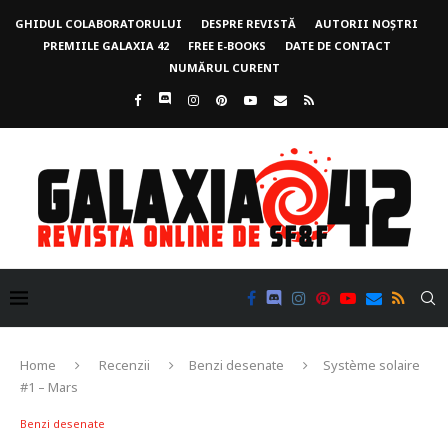
GHIDUL COLABORATORULUI
DESPRE REVISTĂ
AUTORII NOȘTRI
PREMIILE GALAXIA 42
FREE E-BOOKS
DATE DE CONTACT
NUMĂRUL CURENT
Home
Recenzii
Benzi desenate
Système solaire
#1 – Mars
Benzi desenate