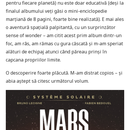
pentru fiecare planetă) nu este doar educativă (deși la
finalul albumului veți găsi o mini-enciclopedie
marțiană de 8 pagini, foarte bine realizată). E mai ales
o aventură spațială palpitantă, cu un surprinzător
sense of wonder – am citit acest prim album dintr-un
foc, am râs, am rămas cu gura căscată și m-am speriat
alături de echipaj atunci când păreau prinși în
capcana propriilor limite.
O descoperire foarte plăcută. M-am distrat copios – și
abia aștept să citesc următorul volum.