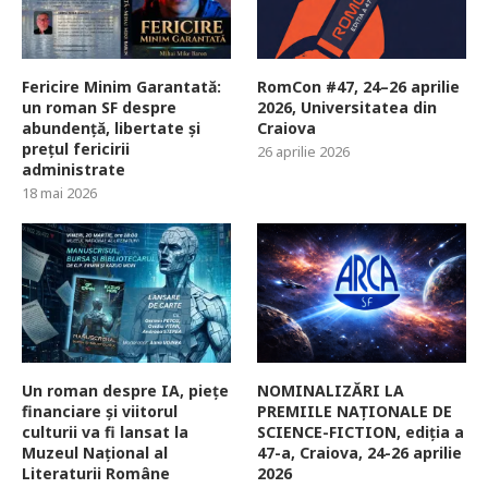
Fericire Minim Garantată:
RomCon #47, 24–26 aprilie
un roman SF despre
2026, Universitatea din
abundență, libertate și
Craiova
prețul fericirii
26 aprilie 2026
administrate
18 mai 2026
Un roman despre IA, piețe
NOMINALIZĂRI LA
financiare și viitorul
PREMIILE NAȚIONALE DE
culturii va fi lansat la
SCIENCE-FICTION, ediția a
Muzeul Național al
47-a, Craiova, 24-26 aprilie
Literaturii Române
2026