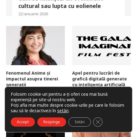
cultural sau lupta cu eolienele
22 ianuarie 2026
Fenomenul Anime și
Apel pentru lucrări de
impactul asupra tinerei
grafică digitală generate
generații
cu inteligența artificială
5 septembrie 2025
11 august 2025
Folosim cookie-uri pentru a-ți oferi cea mai bună
experiență pe site-ul nostru web.
Poți afla mai multe despre cookie-urile pe care le folosim
sau să le dezactivezi în
setări
.
CLOSE GDPR COO
Accept
Respinge
Setări