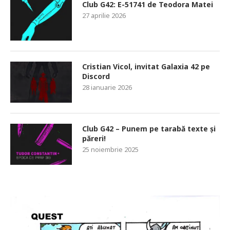
Club G42: E-51741 de Teodora Matei
27 aprilie 2026
Cristian Vicol, invitat Galaxia 42 pe
Discord
28 ianuarie 2026
Club G42 – Punem pe tarabă texte și
păreri!
25 noiembrie 2025