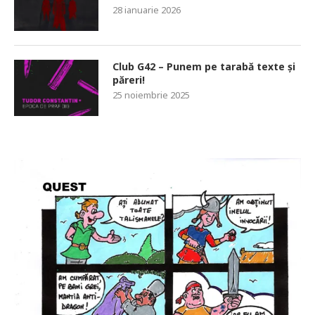
28 ianuarie 2026
Club G42 – Punem pe tarabă texte și
păreri!
25 noiembrie 2025