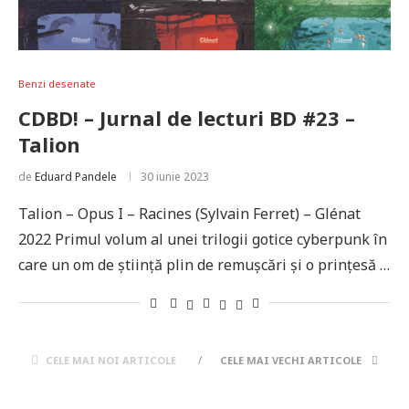
Benzi desenate
CDBD! – Jurnal de lecturi BD #23 –
Talion
de
Eduard Pandele
30 iunie 2023
Talion – Opus I – Racines (Sylvain Ferret) – Glénat
2022 Primul volum al unei trilogii gotice cyberpunk în
care un om de știință plin de remușcări și o prințesă …
CELE MAI NOI ARTICOLE
CELE MAI VECHI ARTICOLE