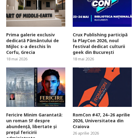
Prima galerie exclusiv
Crux Publishing participă
dedicată Pământului de
la PlayCon 2026, noul
Mijloc s-a deschis în
festival dedicat culturii
Corfu, Grecia
geek din București
18 mai 2026
18 mai 2026
Fericire Minim Garantată:
RomCon #47, 24–26 aprilie
un roman SF despre
2026, Universitatea din
abundență, libertate și
Craiova
prețul fericirii
26 aprilie 2026