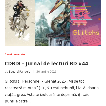
Benzi desenate
CDBD! – Jurnal de lecturi BD #44
de
Eduard Pandele
30 aprilie 2026
Glitchs (J. Personne) – Glénat 2026 „Mi se tot
resetează mintea.” (…) „Nu ești nebună, Lia. Ai doar o
viață… grea. Asta te izolează, te deprimă, îți taie
punțile către …