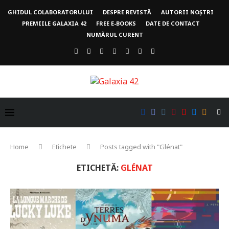
GHIDUL COLABORATORULUI
DESPRE REVISTĂ
AUTORII NOȘTRI
PREMIILE GALAXIA 42
FREE E-BOOKS
DATE DE CONTACT
NUMĂRUL CURENT
Home
Etichete
Posts tagged with "Glénat"
ETICHETĂ:
GLÉNAT