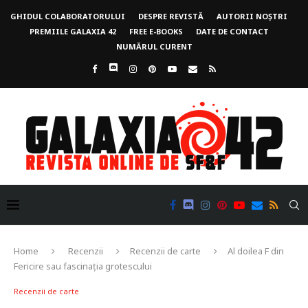
GHIDUL COLABORATORULUI
DESPRE REVISTĂ
AUTORII NOȘTRI
PREMIILE GALAXIA 42
FREE E-BOOKS
DATE DE CONTACT
NUMĂRUL CURENT
Home
Recenzii
Recenzii de carte
Al doilea F din
Fericire sau fascinația grotescului
Recenzii de carte