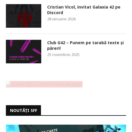
Cristian Vicol, invitat Galaxia 42 pe
Discord
28 ianuarie 2026
Club G42 – Punem pe tarabă texte și
păreri!
25 noiembrie 2025
NOUTĂȚI SFF