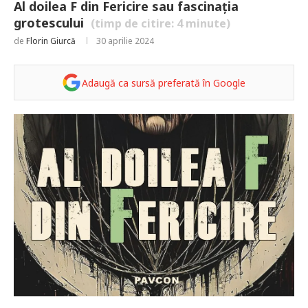
Al doilea F din Fericire sau fascinația
grotescului
(timp de citire:
4
minute)
de
Florin Giurcă
30 aprilie 2024
Adaugă ca sursă preferată în Google