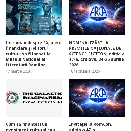
Un roman despre IA, piețe
NOMINALIZĂRI LA
financiare și viitorul
PREMIILE NAȚIONALE DE
culturii va fi lansat la
SCIENCE-FICTION, ediția a
Muzeul Național al
47-a, Craiova, 24-26 aprilie
Literaturii Române
2026
17 martie 2026
18 februarie 2026
Cum să finanțezi un
Invitație la RomCon,
eveniment cultural sau
ediția a 47-a