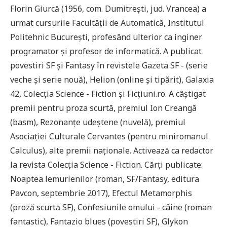
Florin Giurcă (1956, com. Dumitrești, jud. Vrancea) a
urmat cursurile Facultății de Automatică, Institutul
Politehnic București, profesând ulterior ca inginer
programator și profesor de informatică. A publicat
povestiri SF și Fantasy în revistele Gazeta SF - (serie
veche și serie nouă), Helion (online și tipărit), Galaxia
42, Colecția Science - Fiction și Ficțiuni.ro. A câștigat
premii pentru proza scurtă, premiul Ion Creangă
(basm), Rezonanțe udeștene (nuvelă), premiul
Asociației Culturale Cervantes (pentru miniromanul
Calculus), alte premii naționale. Activează ca redactor
la revista Colecția Science - Fiction. Cărți publicate:
Noaptea lemurienilor (roman, SF/Fantasy, editura
Pavcon, septembrie 2017), Efectul Metamorphis
(proză scurtă SF), Confesiunile omului - câine (roman
fantastic), Fantazio blues (povestiri SF), Glykon