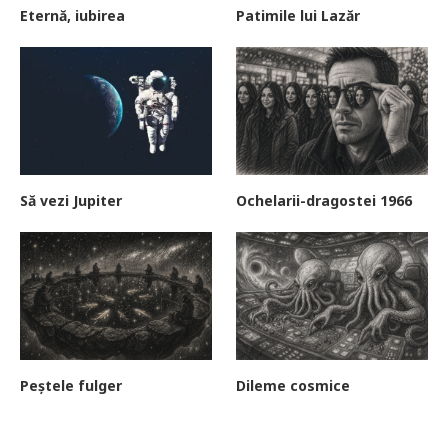
Eternă, iubirea
Patimile lui Lazăr
Să vezi Jupiter
Ochelarii-dragostei 1966
Peștele fulger
Dileme cosmice