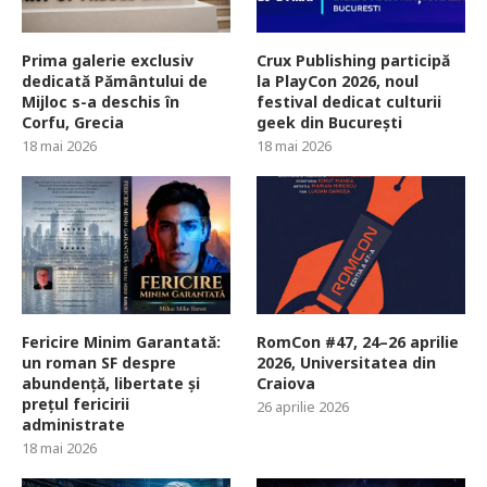
Prima galerie exclusiv
Crux Publishing participă
dedicată Pământului de
la PlayCon 2026, noul
Mijloc s-a deschis în
festival dedicat culturii
Corfu, Grecia
geek din București
18 mai 2026
18 mai 2026
Fericire Minim Garantată:
RomCon #47, 24–26 aprilie
un roman SF despre
2026, Universitatea din
abundență, libertate și
Craiova
prețul fericirii
26 aprilie 2026
administrate
18 mai 2026