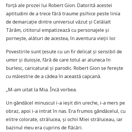
forță ale prozei lui Robert Gion. Datorită acestei
aptitudini de a trece fără traume psihice peste linia
de demarcație dintre universul văzut și Celălalt
Tărâm, cititorul empatizează cu personajele și
pornește, alături de acestea, în aventura vieții lor.
Povestirile sunt țesute cu un fir delicat și sensibil de
umor și duioșie, fără de care totul ar aluneca în
burlesc, caricatural și parodic. Robert Gion se ferește
cu măiestrie de a cădea în această capcană.
„M-am uitat la Mia. Încă vorbea.
Un gândăcel minuscul i-a ieșit din ureche, i-a mers pe
obraz, apoi i-a intrat în nas. Era frumos gândăcelul, cu
elitre colorate, strălucea, și ochii Miei străluceau, iar
bazinul meu era cuprins de flăcări.