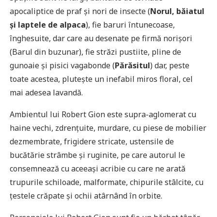
apocaliptice de praf și nori de insecte (
Norul, băiatul
și laptele de alpaca
), fie baruri întunecoase,
înghesuite, dar care au desenate pe firmă norișori
(Barul din buzunar), fie străzi pustiite, pline de
gunoaie și pisici vagabonde (
Părăsitul
) dar, peste
toate acestea, plutește un inefabil miros floral, cel
mai adesea lavandă.
Ambientul lui Robert Gion este supra-aglomerat cu
haine vechi, zdrențuite, murdare, cu piese de mobilier
dezmembrate, frigidere stricate, ustensile de
bucătărie strâmbe și ruginite, pe care autorul le
consemnează cu aceeași acribie cu care ne arată
trupurile schiloade, malformate, chipurile stâlcite, cu
țestele crăpate și ochii atârnând în orbite.