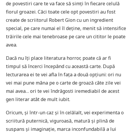
de povestiri care te va face să simți în fiecare celulă
fiorul groazei. Căci toate cele opt povestiri au fost
create de scriitorul Robert Gion cu un ingredient
special, pe care numai el îl deține, menit să intensifice
trăirile cele mai tenebroase pe care un cititor le poate
avea.
Dacă nu îți place literatura horror, poate că ar fi
timpul să încerci începând cu această carte. După
lecturarea ei te vei afla în fața a două opțiuni: ori nu
vei mai pune mâna pe o carte de groază câte zile vei
mai avea… ori te vei îndrăgosti iremediabil de acest
gen literar atât de mult iubit.
Oricum, și într-un caz și în celălalt, vei experimenta o
scriitură puternică, viguroasă, matură și plină de
suspans și imaginație, marca inconfundabilă a lui