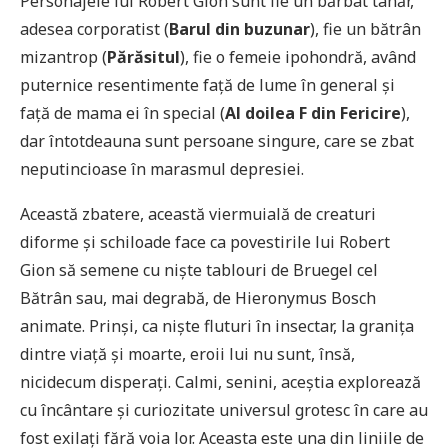
Personajele lui Robert Gion sunt fie un bărbat tânăr,
adesea corporatist (
Barul din buzunar
), fie un bătrân
mizantrop (
Părăsitul
), fie o femeie ipohondră, având
puternice resentimente față de lume în general și
față de mama ei în special (
Al doilea F din Fericire
),
dar întotdeauna sunt persoane singure, care se zbat
neputincioase în marasmul depresiei.
Această zbatere, această viermuială de creaturi
diforme și schiloade face ca povestirile lui Robert
Gion să semene cu niște tablouri de Bruegel cel
Bătrân sau, mai degrabă, de Hieronymus Bosch
animate. Prinși, ca niște fluturi în insectar, la granița
dintre viață și moarte, eroii lui nu sunt, însă,
nicidecum disperați. Calmi, senini, aceștia explorează
cu încântare și curiozitate universul grotesc în care au
fost exilați fără voia lor. Aceasta este una din liniile de