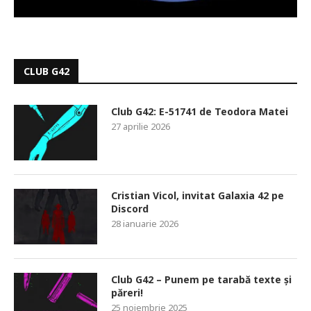
CLUB G42
Club G42: E-51741 de Teodora Matei
27 aprilie 2026
Cristian Vicol, invitat Galaxia 42 pe
Discord
28 ianuarie 2026
Club G42 – Punem pe tarabă texte și
păreri!
25 noiembrie 2025