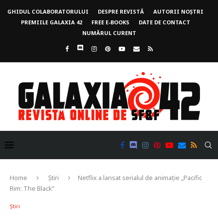
GHIDUL COLABORATORULUI
DESPRE REVISTĂ
AUTORII NOȘTRI
PREMIILE GALAXIA 42
FREE E-BOOKS
DATE DE CONTACT
NUMĂRUL CURENT
Home
Știri
Netflix a lansat serialul de animație „Pacific
Rim: The Black”
Știri