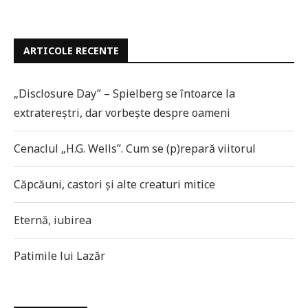
ARTICOLE RECENTE
„Disclosure Day” – Spielberg se întoarce la
extratereștri, dar vorbește despre oameni
Cenaclul „H.G. Wells”. Cum se (p)repară viitorul
Căpcăuni, castori și alte creaturi mitice
Eternă, iubirea
Patimile lui Lazăr