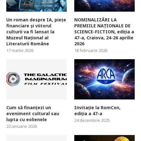
Un roman despre IA, piețe
NOMINALIZĂRI LA
financiare și viitorul
PREMIILE NAȚIONALE DE
culturii va fi lansat la
SCIENCE-FICTION, ediția a
Muzeul Național al
47-a, Craiova, 24-26 aprilie
Literaturii Române
2026
17 martie 2026
18 februarie 2026
Cum să finanțezi un
Invitație la RomCon,
eveniment cultural sau
ediția a 47-a
lupta cu eolienele
24 decembrie 2025
22 ianuarie 2026