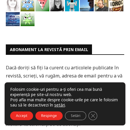
ABONAMENT LA REVISTĂ PRIN EMAIL
Dacă doriți să fiți la curent cu articolele publicate în
revistă, scrieți, vă rugăm, adresa de email pentru a vă
abona.
Folosim cookie-uri pentru a-ți oferi cea mai bună
experiență pe site-ul nostru web.
Adresă
Poți afla mai multe despre cookie-urile pe care le folosim
email
sau să le dezactivezi în
setări
.
CLOSE GDPR COO
ABONARE
Accept
Respinge
Setări
Alătură-te celorlalți 56 de abonați.