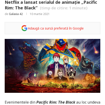
Netflix a lansat serialul de animație „Pacific
Rim: The Black”
(timp de citire:
1
minute)
de
Galaxia 42
10 martie 2021
Adaugă ca sursă preferată în Google
Evenimentele din
Pacific Rim: The Black
au loc undeva