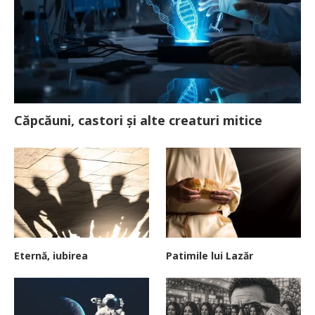
Căpcăuni, castori și alte creaturi mitice
Eternă, iubirea
Patimile lui Lazăr