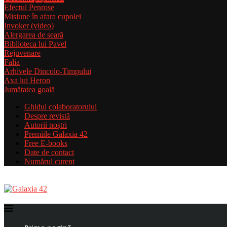
Efectul Penrose
Misiune în afara cupolei
Invoker (video)
Alergarea de seară
Biblioteca lui Pavel
Rejuvenare
Falia
Arhivele Dincolo-Timpului
Axa lui Heron
Jumătatea goală
Ghidul colaboratorului
Despre revistă
Autorii noștri
Premiile Galaxia 42
Free E-books
Date de contact
Numărul curent