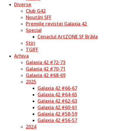
Diverse
Club G42
Noutăți SFF
Premiile revistei Galaxia 42
Special
Cenaclul ArtZONE SF Brăila
Știri
TGIFF
Arhiva
Galaxia 42 #72-73
Galaxia 42 #70-71
Galaxia 42 #68-69
2025
Galaxia 42 #66-67
Galaxia 42 #64-65
Galaxia 42 #62-63
Galaxia 42 #60-61
Galaxia 42 #58-59
Galaxia 42 #56-57
2024