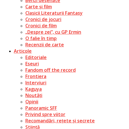
Benzi desenate
Carte și film
Clasicii Literaturii Fantasy
Cronici de jocuri
Cronici de film
„Despre zei”, cu GP Ermin
O falie în timp
Recenzii de carte
Articole
Editoriale
Eseuri
Fandom off the record
Frontiera
Interviuri
Kaguya
Noutăți
Opinii
Panoramic SFF
Privind spre viitor
Recomandări, rețete și secrete
Știință