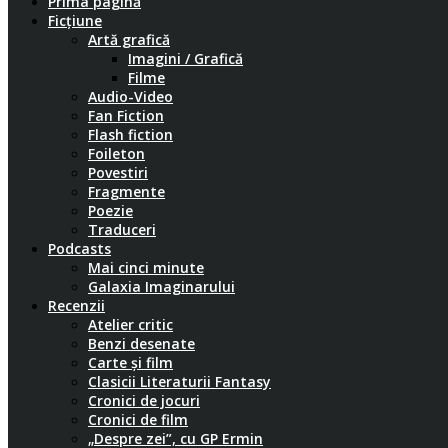
Prima pagină
Ficțiune
Artă grafică
Imagini / Grafică
Filme
Audio-Video
Fan Fiction
Flash fiction
Foileton
Povestiri
Fragmente
Poezie
Traduceri
Podcasts
Mai cinci minute
Galaxia Imaginarului
Recenzii
Atelier critic
Benzi desenate
Carte și film
Clasicii Literaturii Fantasy
Cronici de jocuri
Cronici de film
„Despre zei”, cu GP Ermin