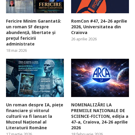
Fericire Minim Garantată:
RomCon #47, 24–26 aprilie
un roman SF despre
2026, Universitatea din
abundență, libertate și
Craiova
prețul fericirii
26 aprilie 2026
administrate
18 mai 2026
Un roman despre IA, piețe
NOMINALIZĂRI LA
financiare și viitorul
PREMIILE NAȚIONALE DE
culturii va fi lansat la
SCIENCE-FICTION, ediția a
Muzeul Național al
47-a, Craiova, 24-26 aprilie
Literaturii Române
2026
17 martie 2026
18 februarie 2026