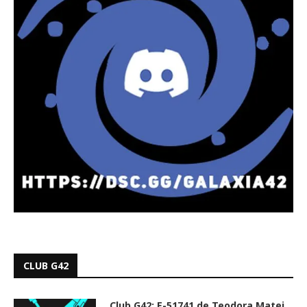
CLUB G42
Club G42: E-51741 de Teodora Matei