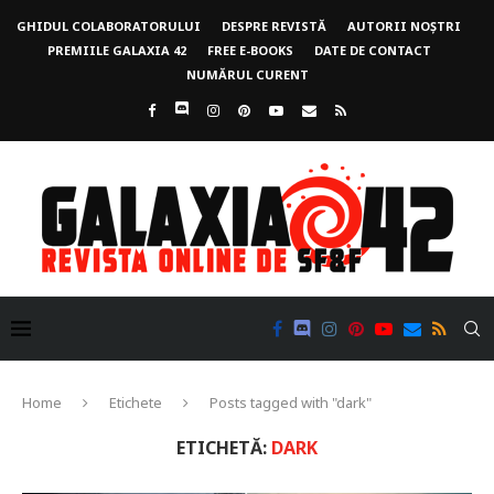
GHIDUL COLABORATORULUI
DESPRE REVISTĂ
AUTORII NOȘTRI
PREMIILE GALAXIA 42
FREE E-BOOKS
DATE DE CONTACT
NUMĂRUL CURENT
Home
Etichete
Posts tagged with "dark"
ETICHETĂ:
DARK