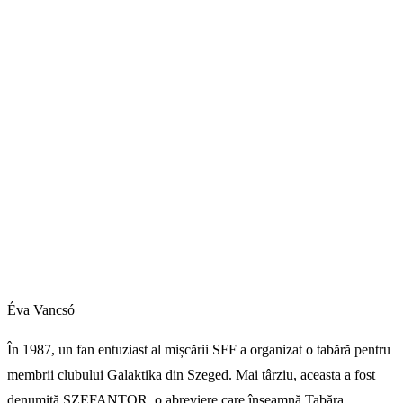
Éva Vancsó
În 1987, un fan entuziast al mișcării SFF a organizat o tabără pentru
membrii clubului Galaktika din Szeged. Mai târziu, aceasta a fost
denumită SZEFANTOR, o abreviere care înseamnă Tabăra