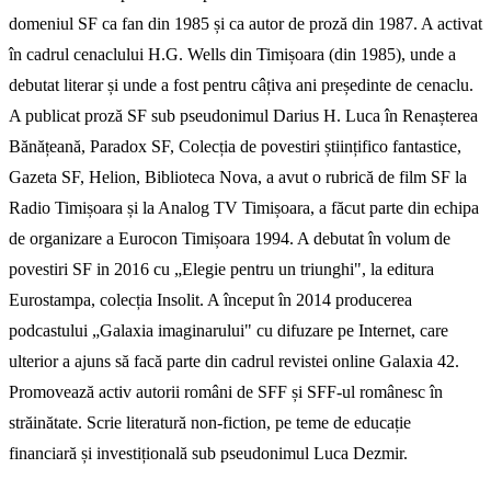
domeniul SF ca fan din 1985 și ca autor de proză din 1987. A activat
în cadrul cenaclului H.G. Wells din Timișoara (din 1985), unde a
debutat literar și unde a fost pentru câțiva ani președinte de cenaclu.
A publicat proză SF sub pseudonimul Darius H. Luca în Renașterea
Bănățeană, Paradox SF, Colecția de povestiri științifico fantastice,
Gazeta SF, Helion, Biblioteca Nova, a avut o rubrică de film SF la
Radio Timișoara și la Analog TV Timișoara, a făcut parte din echipa
de organizare a Eurocon Timișoara 1994. A debutat în volum de
povestiri SF in 2016 cu „Elegie pentru un triunghi", la editura
Eurostampa, colecția Insolit. A început în 2014 producerea
podcastului „Galaxia imaginarului" cu difuzare pe Internet, care
ulterior a ajuns să facă parte din cadrul revistei online Galaxia 42.
Promovează activ autorii români de SFF și SFF-ul românesc în
străinătate. Scrie literatură non-fiction, pe teme de educație
financiară și investițională sub pseudonimul Luca Dezmir.