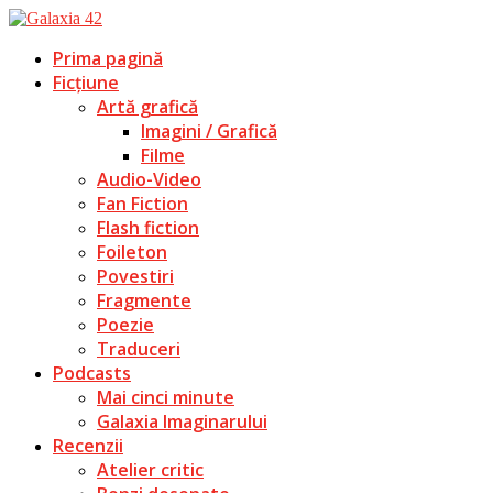
Prima pagină
Ficțiune
Artă grafică
Imagini / Grafică
Filme
Audio-Video
Fan Fiction
Flash fiction
Foileton
Povestiri
Fragmente
Poezie
Traduceri
Podcasts
Mai cinci minute
Galaxia Imaginarului
Recenzii
Atelier critic