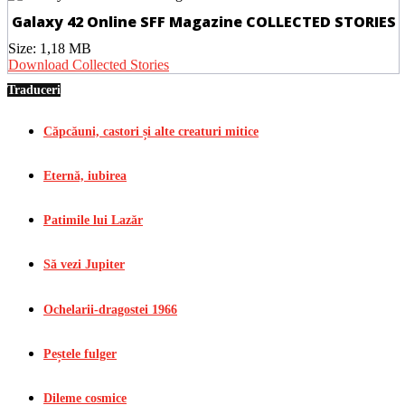
Galaxy 42 Online SFF Magazine COLLECTED STORIES
Size:
1,18 MB
Download Collected Stories
Traduceri
Căpcăuni, castori și alte creaturi mitice
Eternă, iubirea
Patimile lui Lazăr
Să vezi Jupiter
Ochelarii-dragostei 1966
Peștele fulger
Dileme cosmice