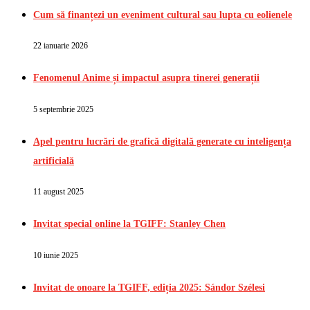
Cum să finanțezi un eveniment cultural sau lupta cu eolienele
22 ianuarie 2026
Fenomenul Anime și impactul asupra tinerei generații
5 septembrie 2025
Apel pentru lucrări de grafică digitală generate cu inteligența
artificială
11 august 2025
Invitat special online la TGIFF: Stanley Chen
10 iunie 2025
Invitat de onoare la TGIFF, ediția 2025: Sándor Szélesi