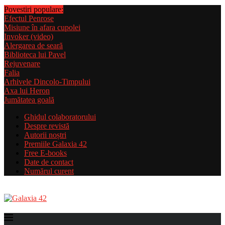
Povestiri populare:
Efectul Penrose
Misiune în afara cupolei
Invoker (video)
Alergarea de seară
Biblioteca lui Pavel
Rejuvenare
Falia
Arhivele Dincolo-Timpului
Axa lui Heron
Jumătatea goală
Ghidul colaboratorului
Despre revistă
Autorii noștri
Premiile Galaxia 42
Free E-books
Date de contact
Numărul curent