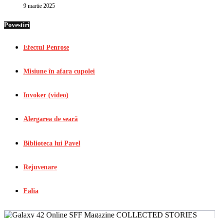
9 martie 2025
Povestiri
Efectul Penrose
Misiune în afara cupolei
Invoker (video)
Alergarea de seară
Biblioteca lui Pavel
Rejuvenare
Falia