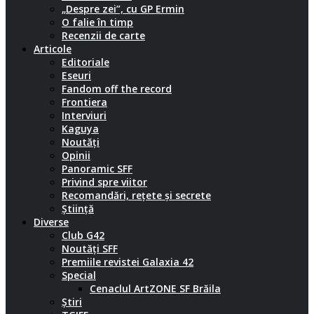
„Despre zei”, cu GP Ermin
O falie în timp
Recenzii de carte
Articole
Editoriale
Eseuri
Fandom off the record
Frontiera
Interviuri
Kaguya
Noutăți
Opinii
Panoramic SFF
Privind spre viitor
Recomandări, rețete și secrete
Știință
Diverse
Club G42
Noutăți SFF
Premiile revistei Galaxia 42
Special
Cenaclul ArtZONE SF Brăila
Știri