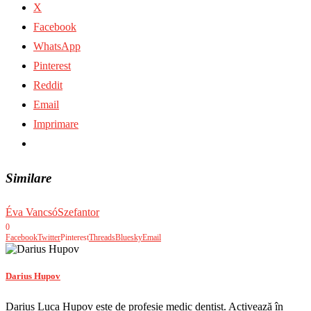
X
Facebook
WhatsApp
Pinterest
Reddit
Email
Imprimare
Similare
Éva Vancsó
Szefantor
0
Facebook
Twitter
Pinterest
Threads
Bluesky
Email
Darius Hupov
Darius Luca Hupov este de profesie medic dentist. Activează în