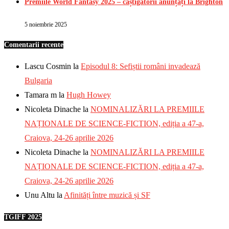
Premiile World Fantasy 2025 – câștigătorii anunțați la Brighton
5 noiembrie 2025
Comentarii recente
Lascu Cosmin
la
Episodul 8: Sefiștii români invadează
Bulgaria
Tamara m
la
Hugh Howey
Nicoleta Dinache
la
NOMINALIZĂRI LA PREMIILE
NAȚIONALE DE SCIENCE-FICTION, ediția a 47-a,
Craiova, 24-26 aprilie 2026
Nicoleta Dinache
la
NOMINALIZĂRI LA PREMIILE
NAȚIONALE DE SCIENCE-FICTION, ediția a 47-a,
Craiova, 24-26 aprilie 2026
Unu Altu
la
Afinități între muzică și SF
TGIFF 2025