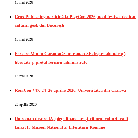
18 mai 2026
Crux Publishing participă la PlayCon 2026, noul festival dedicat
culturii geek din București
18 mai 2026
Fericire Minim Garantată: un roman SF despre abundență,
libertate și prețul fericirii administrate
18 mai 2026
RomCon #47, 24–26 aprilie 2026, Universitatea din Craiova
26 aprilie 2026
Un roman despre IA, piețe financiare și viitorul culturii va fi
lansat la Muzeul Național al Literaturii Române