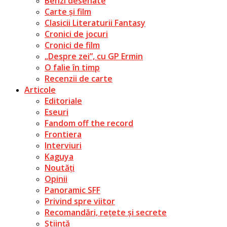
Benzi desenate
Carte și film
Clasicii Literaturii Fantasy
Cronici de jocuri
Cronici de film
„Despre zei”, cu GP Ermin
O falie în timp
Recenzii de carte
Articole
Editoriale
Eseuri
Fandom off the record
Frontiera
Interviuri
Kaguya
Noutăți
Opinii
Panoramic SFF
Privind spre viitor
Recomandări, rețete și secrete
Știință