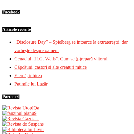
Facebook
Articole recente
„Disclosure Day” – Spielberg se întoarce la extratereștri, dar
vorbește despre oameni
Cenaclul „H.G. Wells”. Cum se (p)repară viitorul
Căpcăuni, castori și alte creaturi mitice
Eternă, iubirea
Patimile lui Lazăr
Parteneri