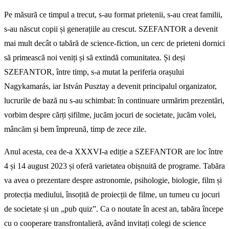
Pe măsură ce timpul a trecut, s-au format prietenii, s-au creat familii,
s-au născut copii și generațiile au crescut. SZEFANTOR a devenit
mai mult decât o tabără de science-fiction, un cerc de prieteni dornici
să primească noi veniți și să extindă comunitatea. Și deși
SZEFANTOR, între timp, s-a mutat la periferia orașului
Nagykamarás, iar István Pusztay a devenit principalul organizator,
lucrurile de bază nu s-au schimbat: în continuare urmărim prezentări,
vorbim despre cărți șifilme, jucăm jocuri de societate, jucăm volei,
mâncăm și bem împreună, timp de zece zile.
Anul acesta, cea de-a XXXVI-a ediție a SZEFANTOR are loc între
4 și 14 august 2023 și oferă varietatea obișnuită de programe. Tabăra
va avea o prezentare despre astronomie, psihologie, biologie, film și
protecția mediului, însoțită de proiecții de filme, un turneu cu jocuri
de societate și un „pub quiz”. Ca o noutate în acest an, tabăra începe
cu o cooperare transfrontalieră, având invitați colegi de science