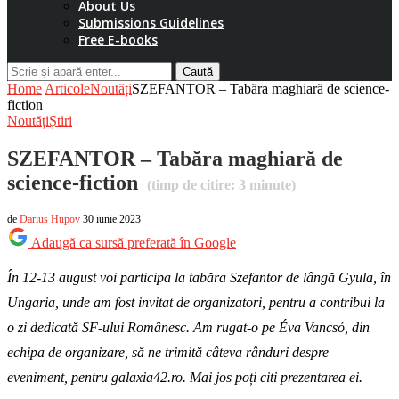
About Us
Submissions Guidelines
Free E-books
Caută
Home
Articole
Noutăți
SZEFANTOR – Tabăra maghiară de science-
fiction
Noutăți
Știri
SZEFANTOR – Tabăra maghiară de
science-fiction
(timp de citire:
3
minute)
de
Darius Hupov
30 iunie 2023
Adaugă ca sursă preferată în Google
În 12-13 august voi participa la tabăra Szefantor de lângă Gyula, în
Ungaria, unde am fost invitat de organizatori, pentru a contribui la
o zi dedicată SF-ului Românesc. Am rugat-o pe Éva Vancsó, din
echipa de organizare, să ne trimită câteva rânduri despre
eveniment, pentru galaxia42.ro. Mai jos poți citi prezentarea ei.