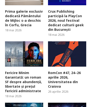
Prima galerie exclusiv
Crux Publishing
dedicată Pământului
participă la PlayCon
de Mijloc s-a deschis
2026, noul festival
în Corfu, Grecia
dedicat culturii geek
din București
18 mai 2026
18 mai 2026
Fericire Minim
RomCon #47, 24–26
Garantată: un roman
aprilie 2026,
SF despre abundență,
Universitatea din
libertate și prețul
Craiova
fericirii administrate
26 aprilie 2026
18 mai 2026