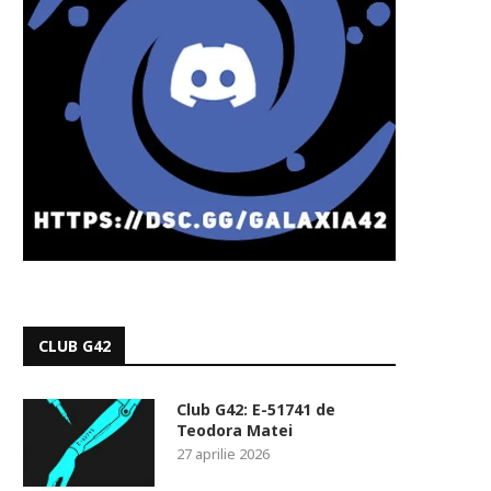
CLUB G42
Club G42: E-51741 de
Teodora Matei
27 aprilie 2026