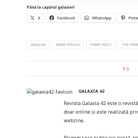
Până la capătul galaxiei!
X
Facebook
WhatsApp
Pint
AMAZON
MARK FERGUS
PRIME VIDEO
THE EXPA
1
GALAXIA 42
Revista Galaxia 42 este o revistă
doar online și este realizată pri
webzine.
Primim spre publicare proză, poez