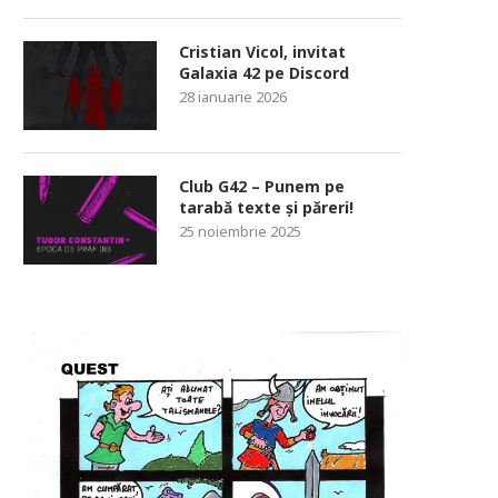
Cristian Vicol, invitat
Galaxia 42 pe Discord
28 ianuarie 2026
Club G42 – Punem pe
tarabă texte și păreri!
25 noiembrie 2025