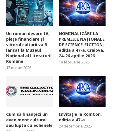
Un roman despre IA,
NOMINALIZĂRI LA
piețe financiare și
PREMIILE NAȚIONALE
viitorul culturii va fi
DE SCIENCE-FICTION,
lansat la Muzeul
ediția a 47-a, Craiova,
Național al Literaturii
24-26 aprilie 2026
Române
18 februarie 2026
17 martie 2026
Cum să finanțezi un
Invitație la RomCon,
eveniment cultural
ediția a 47-a
sau lupta cu eolienele
24 decembrie 2025