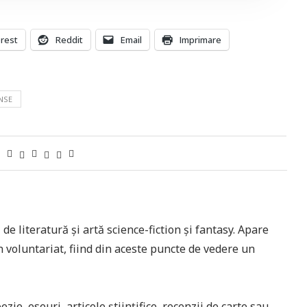
erest
Reddit
Email
Imprimare
NSE
 de literatură și artă science-fiction și fantasy. Apare
n voluntariat, fiind din aceste puncte de vedere un
ie, eseuri, articole științifice, recenzii de carte sau