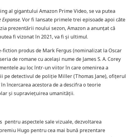
ing al gigantului Amazon Prime Video, se va putea
e Expanse
. Vor fi lansate primele trei episoade apoi câte
zia prezentării noului sezon, Amazon a anunțat că
utea fi vizonat în 2021, va fi și ultimul.
ce-fiction produs de Mark Fergus (nominalizat la Oscar
 seria de romane cu același nume de James S. A. Corey
imentele au loc într-un viitor în care omenirea a
nii pe detectivul de poliție Miller (Thomas Jane), ofițerul
 în încercarea acestora de a descifra o teorie
lar și supraviețuirea umanității.
es pentru aspectele sale vizuale, dezvoltarea
un premiu Hugo pentru cea mai bună prezentare