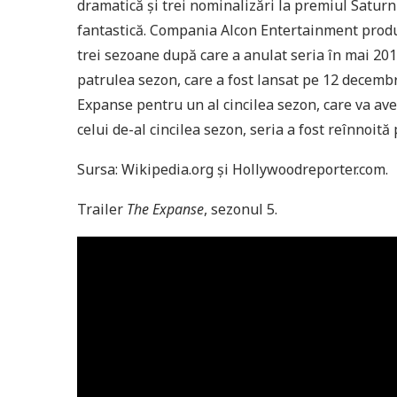
dramatică și trei nominalizări la premiul Saturn
fantastică. Compania Alcon Entertainment produc
trei sezoane după care a anulat seria în mai 20
patrulea sezon, care a fost lansat pe 12 decemb
Expanse pentru un al cincilea sezon, care va av
celui de-al cincilea sezon, seria a fost reînnoit
Sursa: Wikipedia.org și Hollywoodreporter.com.
Trailer
The Expanse
, sezonul 5.