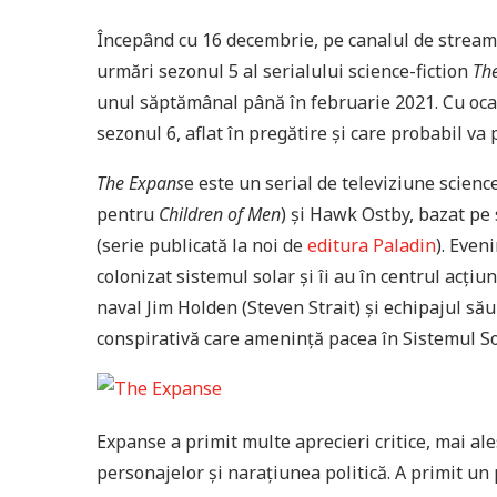
Începând cu 16 decembrie, pe canalul de stream
urmări sezonul 5 al serialului science-fiction
Th
unul săptămânal până în februarie 2021. Cu oca
sezonul 6, aflat în pregătire și care probabil va p
The Expans
e este un serial de televiziune scien
pentru
Children of Men
) și Hawk Ostby, bazat pe
(serie publicată la noi de
editura Paladin
). Even
colonizat sistemul solar și îi au în centrul acțiu
naval Jim Holden (Steven Strait) și echipajul său
conspirativă care amenință pacea în Sistemul So
Expanse a primit multe aprecieri critice, mai al
personajelor și narațiunea politică. A primit 