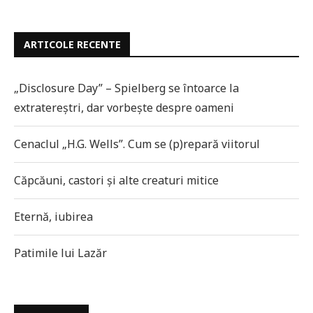
ARTICOLE RECENTE
„Disclosure Day” – Spielberg se întoarce la
extratereștri, dar vorbește despre oameni
Cenaclul „H.G. Wells”. Cum se (p)repară viitorul
Căpcăuni, castori și alte creaturi mitice
Eternă, iubirea
Patimile lui Lazăr