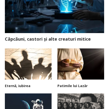
Căpcăuni, castori și alte creaturi mitice
Eternă, iubirea
Patimile lui Lazăr