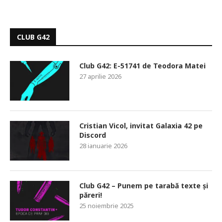
CLUB G42
Club G42: E-51741 de Teodora Matei
27 aprilie 2026
Cristian Vicol, invitat Galaxia 42 pe
Discord
28 ianuarie 2026
Club G42 – Punem pe tarabă texte și
păreri!
25 noiembrie 2025