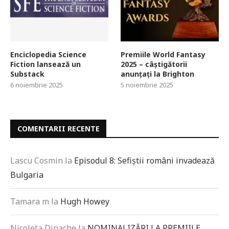
Enciclopedia Science
Premiile World Fantasy
Fiction lansează un
2025 – câștigătorii
Substack
anunțați la Brighton
6 noiembrie 2025
5 noiembrie 2025
COMENTARII RECENTE
Lascu Cosmin
la
Episodul 8: Sefiștii români invadează
Bulgaria
Tamara m
la
Hugh Howey
Nicoleta Dinache
la
NOMINALIZĂRI LA PREMIILE