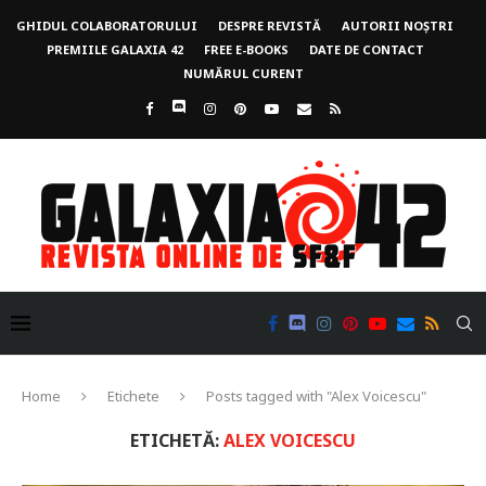
GHIDUL COLABORATORULUI
DESPRE REVISTĂ
AUTORII NOȘTRI
PREMIILE GALAXIA 42
FREE E-BOOKS
DATE DE CONTACT
NUMĂRUL CURENT
Home
Etichete
Posts tagged with "Alex Voicescu"
ETICHETĂ:
ALEX VOICESCU