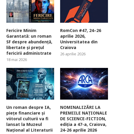
Fericire Minim
RomCon #47, 24–26
Garantată: un roman
aprilie 2026,
SF despre abundență,
Universitatea din
libertate și prețul
Craiova
fericirii administrate
26 aprilie 2026
18 mai 2026
Un roman despre IA,
NOMINALIZĂRI LA
piețe financiare și
PREMIILE NAȚIONALE
viitorul culturii va fi
DE SCIENCE-FICTION,
lansat la Muzeul
ediția a 47-a, Craiova,
Național al Literaturii
24-26 aprilie 2026