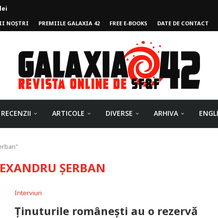
lei
II NOȘTRI
PREMIILE GALAXIA 42
FREE E-BOOKS
DATE DE CONTACT
ului
RECENZII
ARTICOLE
DIVERSE
ARHIVA
ENGL
erban"
EXANDRU ȘERBAN
Interviuri
Ţinuturile româneşti au o rezervă