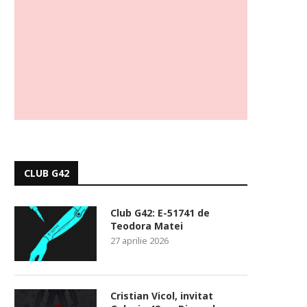
CLUB G42
Club G42: E-51741 de
Teodora Matei
27 aprilie 2026
Cristian Vicol, invitat