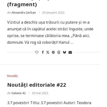
(fragment)
de
Alexandru Șerban
29 ianuarie 2023
Vizitiul a deschis ușa trăsurii cu putere şi m-a
anunţat că în capătul acelei străzi înguste, unde
oprise, se terminase călătoria mea. „Până aici,
domnule. Vă rog să coborâţi! Hanul …
Noutăți
Noutăți editoriale #22
de
Galaxia 42
29 mai 2022
3.7 povestiri Titlu: 3.7 povestiri Autori: Teodora