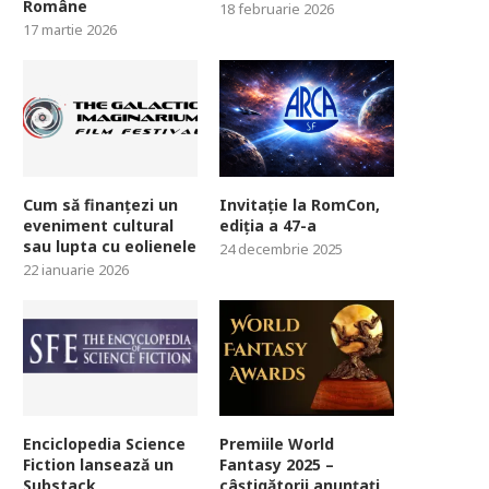
Române
18 februarie 2026
17 martie 2026
Cum să finanțezi un
Invitație la RomCon,
eveniment cultural
ediția a 47-a
sau lupta cu eolienele
24 decembrie 2025
22 ianuarie 2026
Enciclopedia Science
Premiile World
Fiction lansează un
Fantasy 2025 –
Substack
câștigătorii anunțați