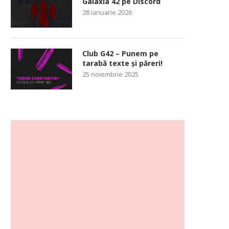
Galaxia 42 pe Discord
28 ianuarie 2026
Club G42 – Punem pe
tarabă texte și păreri!
25 noiembrie 2025