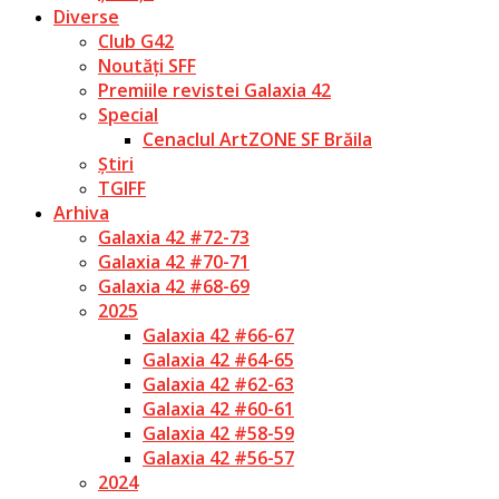
Diverse
Club G42
Noutăți SFF
Premiile revistei Galaxia 42
Special
Cenaclul ArtZONE SF Brăila
Știri
TGIFF
Arhiva
Galaxia 42 #72-73
Galaxia 42 #70-71
Galaxia 42 #68-69
2025
Galaxia 42 #66-67
Galaxia 42 #64-65
Galaxia 42 #62-63
Galaxia 42 #60-61
Galaxia 42 #58-59
Galaxia 42 #56-57
2024