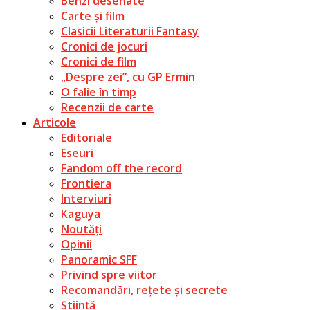
Benzi desenate
Carte și film
Clasicii Literaturii Fantasy
Cronici de jocuri
Cronici de film
„Despre zei”, cu GP Ermin
O falie în timp
Recenzii de carte
Articole
Editoriale
Eseuri
Fandom off the record
Frontiera
Interviuri
Kaguya
Noutăți
Opinii
Panoramic SFF
Privind spre viitor
Recomandări, rețete și secrete
Știință