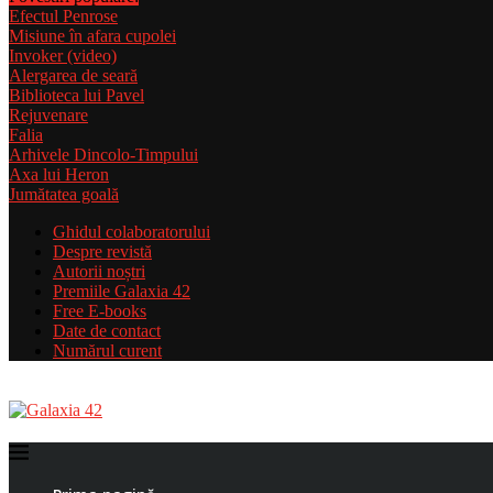
Efectul Penrose
Misiune în afara cupolei
Invoker (video)
Alergarea de seară
Biblioteca lui Pavel
Rejuvenare
Falia
Arhivele Dincolo-Timpului
Axa lui Heron
Jumătatea goală
Ghidul colaboratorului
Despre revistă
Autorii noștri
Premiile Galaxia 42
Free E-books
Date de contact
Numărul curent