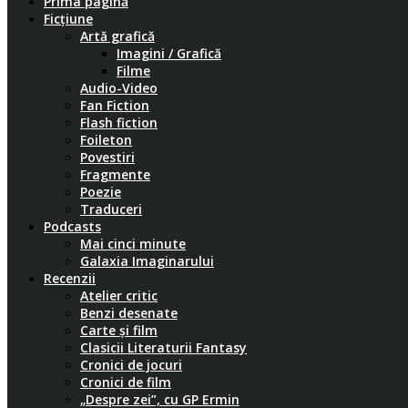
Prima pagină
Ficțiune
Artă grafică
Imagini / Grafică
Filme
Audio-Video
Fan Fiction
Flash fiction
Foileton
Povestiri
Fragmente
Poezie
Traduceri
Podcasts
Mai cinci minute
Galaxia Imaginarului
Recenzii
Atelier critic
Benzi desenate
Carte și film
Clasicii Literaturii Fantasy
Cronici de jocuri
Cronici de film
„Despre zei”, cu GP Ermin