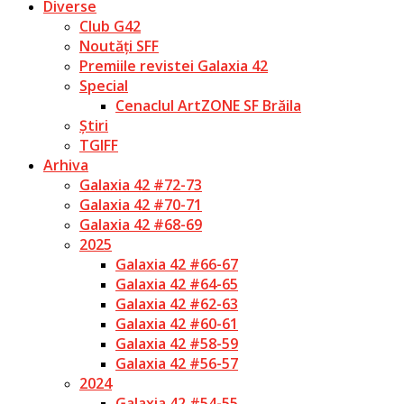
Diverse
Club G42
Noutăți SFF
Premiile revistei Galaxia 42
Special
Cenaclul ArtZONE SF Brăila
Știri
TGIFF
Arhiva
Galaxia 42 #72-73
Galaxia 42 #70-71
Galaxia 42 #68-69
2025
Galaxia 42 #66-67
Galaxia 42 #64-65
Galaxia 42 #62-63
Galaxia 42 #60-61
Galaxia 42 #58-59
Galaxia 42 #56-57
2024
Galaxia 42 #54-55