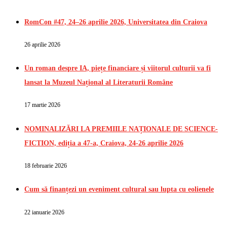
RomCon #47, 24–26 aprilie 2026, Universitatea din Craiova
26 aprilie 2026
Un roman despre IA, piețe financiare și viitorul culturii va fi
lansat la Muzeul Național al Literaturii Române
17 martie 2026
NOMINALIZĂRI LA PREMIILE NAȚIONALE DE SCIENCE-
FICTION, ediția a 47-a, Craiova, 24-26 aprilie 2026
18 februarie 2026
Cum să finanțezi un eveniment cultural sau lupta cu eolienele
22 ianuarie 2026