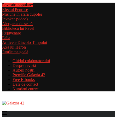
Povestiri populare:
Efectul Penrose
Misiune în afara cupolei
Invoker (video)
Alergarea de seară
Biblioteca lui Pavel
Rejuvenare
Falia
Arhivele Dincolo-Timpului
Axa lui Heron
Jumătatea goală
Ghidul colaboratorului
Despre revistă
Autorii noștri
Premiile Galaxia 42
Free E-books
Date de contact
Numărul curent