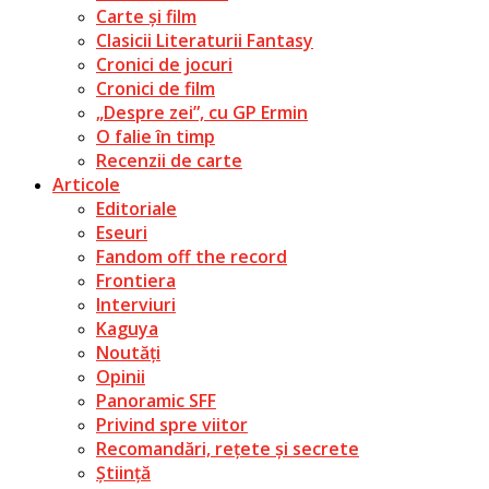
Carte și film
Clasicii Literaturii Fantasy
Cronici de jocuri
Cronici de film
„Despre zei”, cu GP Ermin
O falie în timp
Recenzii de carte
Articole
Editoriale
Eseuri
Fandom off the record
Frontiera
Interviuri
Kaguya
Noutăți
Opinii
Panoramic SFF
Privind spre viitor
Recomandări, rețete și secrete
Știință