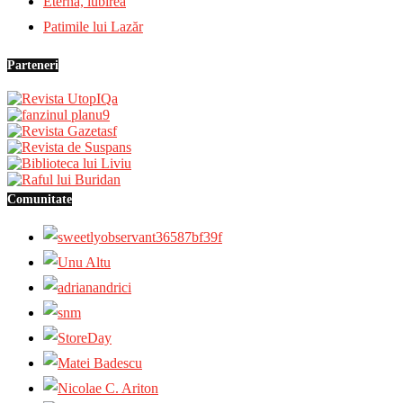
Eternă, iubirea
Patimile lui Lazăr
Parteneri
Comunitate