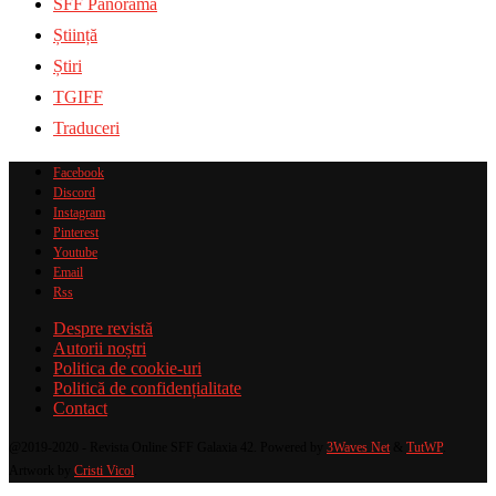
SFF Panorama
Știință
Știri
TGIFF
Traduceri
Facebook
Discord
Instagram
Pinterest
Youtube
Email
Rss
Despre revistă
Autorii noștri
Politica de cookie-uri
Politică de confidențialitate
Contact
@2019-2020 - Revista Online SFF Galaxia 42. Powered by
3Waves Net
&
TutWP
.
Artwork by
Cristi Vicol
.