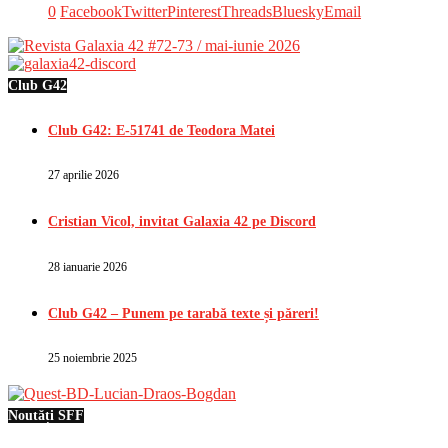
0
Facebook
Twitter
Pinterest
Threads
Bluesky
Email
Club G42
Club G42: E-51741 de Teodora Matei
27 aprilie 2026
Cristian Vicol, invitat Galaxia 42 pe Discord
28 ianuarie 2026
Club G42 – Punem pe tarabă texte și păreri!
25 noiembrie 2025
Noutăți SFF