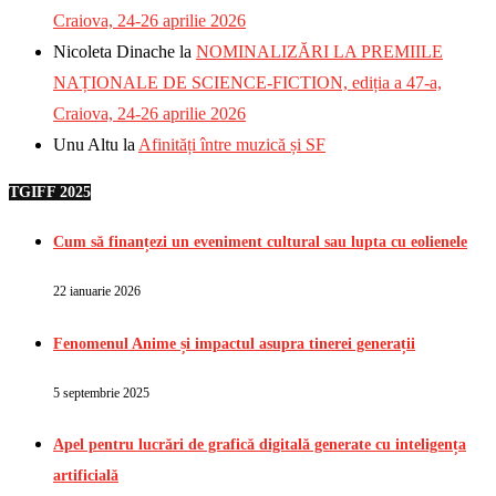
Craiova, 24-26 aprilie 2026
Nicoleta Dinache
la
NOMINALIZĂRI LA PREMIILE
NAȚIONALE DE SCIENCE-FICTION, ediția a 47-a,
Craiova, 24-26 aprilie 2026
Unu Altu
la
Afinități între muzică și SF
TGIFF 2025
Cum să finanțezi un eveniment cultural sau lupta cu eolienele
22 ianuarie 2026
Fenomenul Anime și impactul asupra tinerei generații
5 septembrie 2025
Apel pentru lucrări de grafică digitală generate cu inteligența
artificială