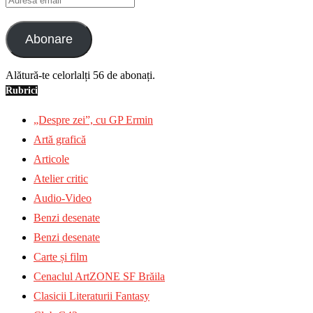
email
Abonare
Alătură-te celorlalți 56 de abonați.
Rubrici
„Despre zei”, cu GP Ermin
Artă grafică
Articole
Atelier critic
Audio-Video
Benzi desenate
Benzi desenate
Carte și film
Cenaclul ArtZONE SF Brăila
Clasicii Literaturii Fantasy