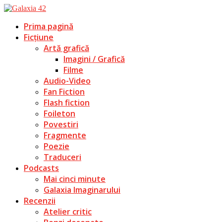
Prima pagină
Ficțiune
Artă grafică
Imagini / Grafică
Filme
Audio-Video
Fan Fiction
Flash fiction
Foileton
Povestiri
Fragmente
Poezie
Traduceri
Podcasts
Mai cinci minute
Galaxia Imaginarului
Recenzii
Atelier critic