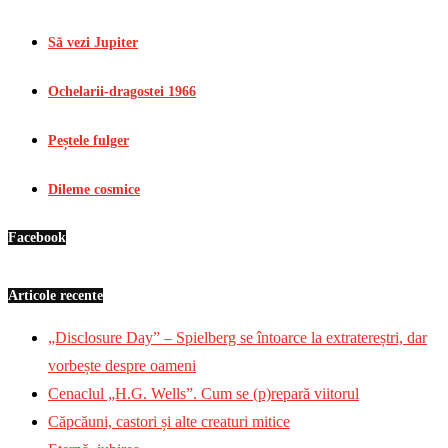
Să vezi Jupiter
Ochelarii-dragostei 1966
Peștele fulger
Dileme cosmice
Facebook
Articole recente
„Disclosure Day” – Spielberg se întoarce la extratereștri, dar
vorbește despre oameni
Cenaclul „H.G. Wells”. Cum se (p)repară viitorul
Căpcăuni, castori și alte creaturi mitice