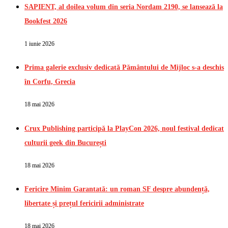
SAPIENT, al doilea volum din seria Nordam 2190, se lansează la
Bookfest 2026
1 iunie 2026
Prima galerie exclusiv dedicată Pământului de Mijloc s-a deschis
în Corfu, Grecia
18 mai 2026
Crux Publishing participă la PlayCon 2026, noul festival dedicat
culturii geek din București
18 mai 2026
Fericire Minim Garantată: un roman SF despre abundență,
libertate și prețul fericirii administrate
18 mai 2026