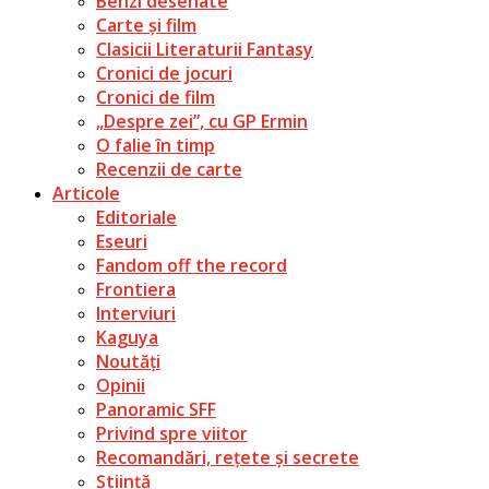
Benzi desenate
Carte și film
Clasicii Literaturii Fantasy
Cronici de jocuri
Cronici de film
„Despre zei”, cu GP Ermin
O falie în timp
Recenzii de carte
Articole
Editoriale
Eseuri
Fandom off the record
Frontiera
Interviuri
Kaguya
Noutăți
Opinii
Panoramic SFF
Privind spre viitor
Recomandări, rețete și secrete
Știință