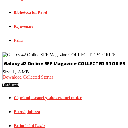
Biblioteca lui Pavel
Rejuvenare
Falia
Galaxy 42 Online SFF Magazine COLLECTED STORIES
Size:
1,18 MB
Download Collected Stories
Traduceri
Căpcăuni, castori și alte creaturi mitice
Eternă, iubirea
Patimile lui Lazăr