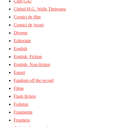
Club G42
Clubul H.G. Wells Timișoara
Cronici de film
Cronici de jocuri
Diverse
Editoriale
English
English, Fiction
English, Non-fiction
Eseuri
Fandom off the record
Filme
Flash fiction
Foileton
Fragmente
Frontiera