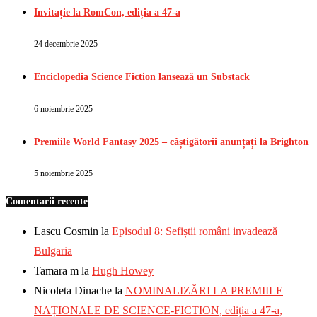
Invitație la RomCon, ediția a 47-a
24 decembrie 2025
Enciclopedia Science Fiction lansează un Substack
6 noiembrie 2025
Premiile World Fantasy 2025 – câștigătorii anunțați la Brighton
5 noiembrie 2025
Comentarii recente
Lascu Cosmin
la
Episodul 8: Sefiștii români invadează
Bulgaria
Tamara m
la
Hugh Howey
Nicoleta Dinache
la
NOMINALIZĂRI LA PREMIILE
NAȚIONALE DE SCIENCE-FICTION, ediția a 47-a,