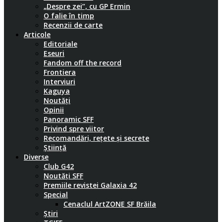
„Despre zei”, cu GP Ermin
O falie în timp
Recenzii de carte
Articole
Editoriale
Eseuri
Fandom off the record
Frontiera
Interviuri
Kaguya
Noutăți
Opinii
Panoramic SFF
Privind spre viitor
Recomandări, rețete și secrete
Știință
Diverse
Club G42
Noutăți SFF
Premiile revistei Galaxia 42
Special
Cenaclul ArtZONE SF Brăila
Știri