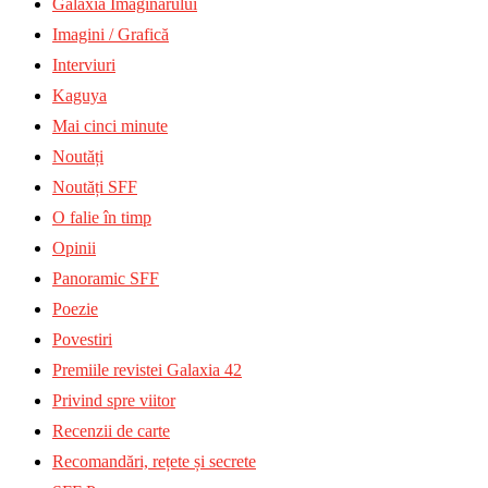
Galaxia Imaginarului
Imagini / Grafică
Interviuri
Kaguya
Mai cinci minute
Noutăți
Noutăți SFF
O falie în timp
Opinii
Panoramic SFF
Poezie
Povestiri
Premiile revistei Galaxia 42
Privind spre viitor
Recenzii de carte
Recomandări, rețete și secrete